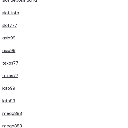
slot deposit dana
slot toto
slot777
asia99
asia99
texas77
texas77
lato99
lato99
mega888
mega888