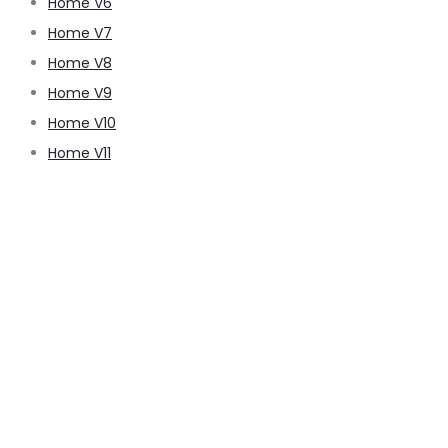
Home V6
Home V7
Home V8
Home V9
Home V10
Home V11
pussy888
pussy888
pussy888
pussy888
pussy888
pussy888