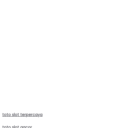
texas77
texas77
lato99
lato99
mega888
mega888
data macau
slot raffi ahmad
judi bola
toto slot terpercaya
toto slot gacor