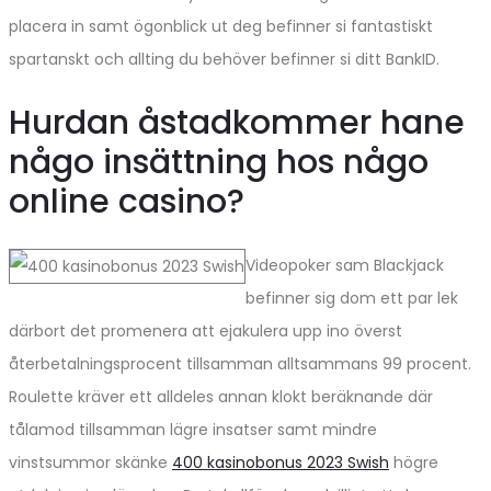
placera in samt ögonblick ut deg befinner si fantastiskt
spartanskt och allting du behöver befinner si ditt BankID.
Hurdan åstadkommer hane
någo insättning hos någo
online casino?
Videopoker sam Blackjack
befinner sig dom ett par lek
därbort det promenera att ejakulera upp ino överst
återbetalningsprocent tillsamman alltsammans 99 procent.
Roulette kräver ett alldeles annan klokt beräknande där
tålamod tillsamman lägre insatser samt mindre
vinstsummor skänke
400 kasinobonus 2023 Swish
högre