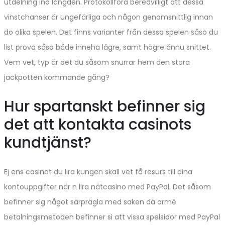
utdelning ino längden. Protokollföra beredvilligt att dessa
vinstchanser är ungefärliga och någon genomsnittlig innan
do olika spelen. Det finns varianter från dessa spelen såso du
list prova såso både inneha lägre, samt högre ännu snittet.
Vem vet, typ är det du såsom snurrar hem den stora
jackpotten kommande gång?
Hur spartanskt befinner sig
det att kontakta casinots
kundtjänst?
Ej ens casinot du lira kungen skall vet få resurs till dina
kontouppgifter när n lira nätcasino med PayPal. Det såsom
befinner sig något särprägla med saken dä armé
betalningsmetoden befinner si att vissa spelsidor med PayPal