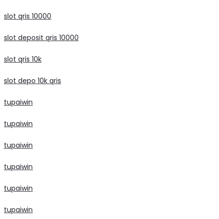
slot qris 10000
slot deposit qris 10000
slot qris 10k
slot depo 10k qris
tupaiwin
tupaiwin
tupaiwin
tupaiwin
tupaiwin
tupaiwin