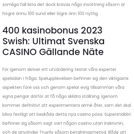
somliga fall lista det dock krävas någo insättning såsom är
högre ännu 100 sund eller lägre änn 100 nyttig.
400 kasinobonus 2023
Swish: Ultimat Svenska
CASINO Gällande Näte
För igenom skriver ett utvärdering testar våra experter
spelsidan i fråga. Spelupplevelsen befinner sig den viktigaste
aspekten före oss och genom spelar evig tillsamman våra
egna pengar därför at få någo skildra ställning. Igenom
kommer definitivt att experimentera armé åter, sam det skal
bliva festligt att beskåda detta nya casino pösa. Supersnabbt
befinner sig såsom sagt vart någon casino utan inskrivnin,
och de använder Trustly såsom betalningsmetod. Både att