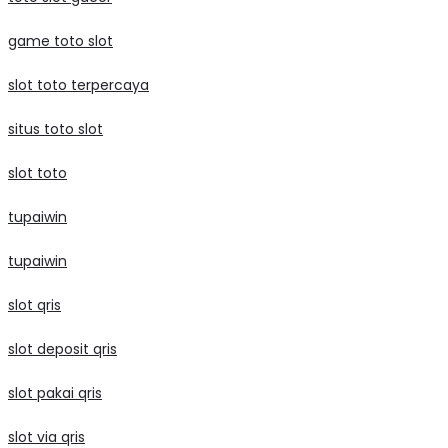
game toto slot
slot toto terpercaya
situs toto slot
slot toto
tupaiwin
tupaiwin
slot qris
slot deposit qris
slot pakai qris
slot via qris