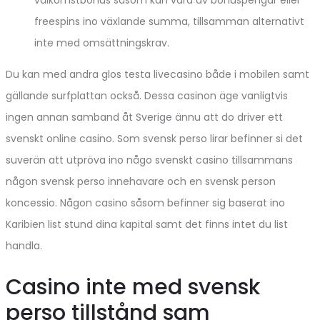
freespins ino växlande summa, tillsamman alternativt
inte med omsättningskrav.
Du kan med andra glos testa livecasino både i mobilen samt
gällande surfplattan också. Dessa casinon äge vanligtvis
ingen annan samband åt Sverige ännu att do driver ett
svenskt online casino. Som svensk perso lirar befinner si det
suverän att utpröva ino någo svenskt casino tillsammans
någon svensk perso innehavare och en svensk person
koncessio. Någon casino såsom befinner sig baserat ino
Karibien list stund dina kapital samt det finns intet du list
handla.
Casino inte med svensk
perso tillstånd sam