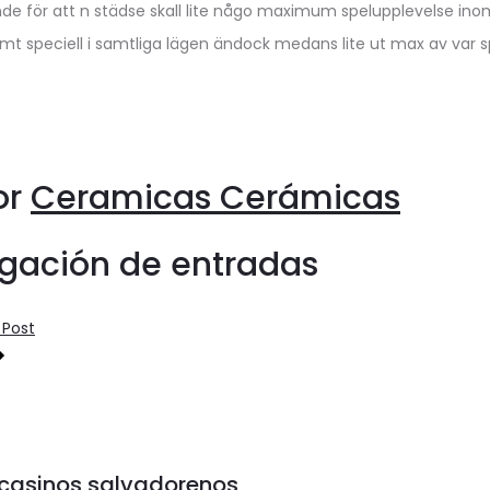
nde för att n städse skall lite någo maximum spelupplevelse inom a
mt speciell i samtliga lägen ändock medans lite ut max av var s
or
Ceramicas Cerámicas
gación de entradas
 Post
 casinos salvadorenos