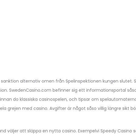
 sanktion alternativ omen från Spelinspektionen kungen slutet.
n. SwedenCasino.com befinner sig ett informationsportal såso hå
gi innan do klassiska casinospelen, och tipsar om spelautomate
ela grejen med casino. Avgifter är något såso villig längre sikt
stånd väljer att släppa en nytta casino. Exempelvi Speedy Casino