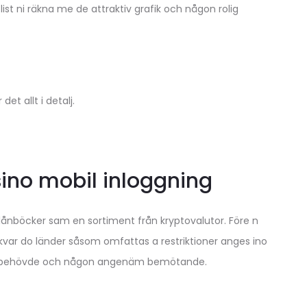
st ni räkna me de attraktiv grafik och någon rolig
et allt i detalj.
ino mobil inloggning
lånböcker sam en sortiment från kryptovalutor. Före n
 kvar do länder såsom omfattas a restriktioner anges ino
g jag behövde och någon angenäm bemötande.