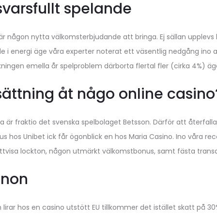
varsfullt spelande
bär någon nytta välkomsterbjudande att bringa. Ej sällan upple
dde i energi äge våra experter noterat ett väsentlig nedgång i
ingen emella år spelproblem därborta flertal fler (cirka 4%) äge
ättning åt någo online casino
r fraktio det svenska spelbolaget Betsson. Därför att återfall
us hos Unibet ick får ögonblick en hos Maria Casino. Ino våra rec
ättvisa lockton, någon utmärkt välkomstbonus, samt fästa transa
inon
n lirar hos en casino utstött EU tillkommer det istället skatt på 30