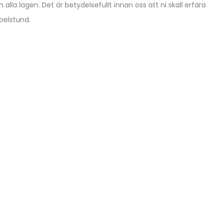
lla lägen. Det är betydelsefullt innan oss att ni skall erfara
pelstund.