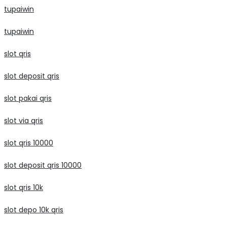
tupaiwin
tupaiwin
slot qris
slot deposit qris
slot pakai qris
slot via qris
slot qris 10000
slot deposit qris 10000
slot qris 10k
slot depo 10k qris