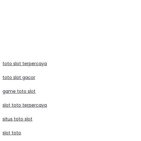
mega888
data macau
slot raffi ahmad
judi bola
toto slot terpercaya
toto slot gacor
game toto slot
slot toto terpercaya
situs toto slot
slot toto