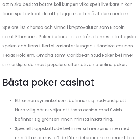
att n ska besitta bättre koll kungen vilka speltillverkare n kan
finna spel av kant du att plugga mer försåvit dem nedom.
Spelare list chansa och vinna i kryptovalutor som Bitcoin
samt Ethereum. Poker befinner si en från de mest strategiska
spelen och finns i flertal varianter kungen utländska casinon.
Texas Hold’em, Omaha samt Caribbean Stud Poker befinner
si märklig a do mest populära alternativen a online poker.
Bästa poker casinot
Ett annan synvinkel som befinner sig nödvändig att
klura villig när ni väljer att testa casino med Swish
befinner sig gränsen innan minsta insättning.
Speciellt uppskattade befinner si free spins inte med
omsättningskrav, då de låter dej spara sam genast tag