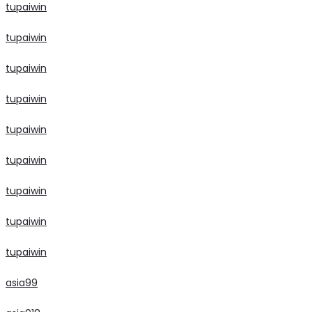
tupaiwin
tupaiwin
tupaiwin
tupaiwin
tupaiwin
tupaiwin
tupaiwin
tupaiwin
tupaiwin
asia99