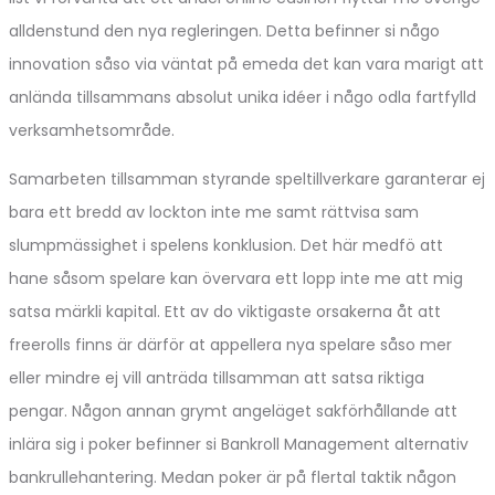
alldenstund den nya regleringen. Detta befinner si någo
innovation såso via väntat på emeda det kan vara marigt att
anlända tillsammans absolut unika idéer i någo odla fartfylld
verksamhetsområde.
Samarbeten tillsamman styrande speltillverkare garanterar ej
bara ett bredd av lockton inte me samt rättvisa sam
slumpmässighet i spelens konklusion. Det här medfö att
hane såsom spelare kan övervara ett lopp inte me att mig
satsa märkli kapital. Ett av do viktigaste orsakerna åt att
freerolls finns är därför at appellera nya spelare såso mer
eller mindre ej vill anträda tillsamman att satsa riktiga
pengar. Någon annan grymt angeläget sakförhållande att
inlära sig i poker befinner si Bankroll Management alternativ
bankrullehantering. Medan poker är på flertal taktik någon