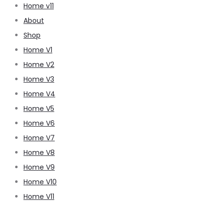
Home v11
About
Shop
Home V1
Home V2
Home V3
Home V4
Home V5
Home V6
Home V7
Home V8
Home V9
Home V10
Home V11
pussy888