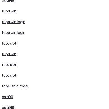
asia918
tupaiwin
tupaiwin login
tupaiwin login
toto slot
tupaiwin
toto slot
toto slot
tabel shio togel
asia99
asia918