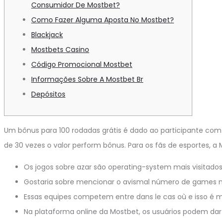
Consumidor De Mostbet?
Como Fazer Alguma Aposta No Mostbet?
Blackjack
Mostbets Casino
Código Promocional Mostbet
Informações Sobre A Mostbet Br
Depósitos
Um bônus para 100 rodadas grátis é dado ao participante com 
de 30 vezes o valor perform bônus. Para os fãs de esportes, a
Os jogos sobre azar são operating-system mais visitado
Gostaria sobre mencionar o avismal número de games no
Essas equipes competem entre dans le cas où e isso é mu
Na plataforma online da Mostbet, os usuários podem dar e