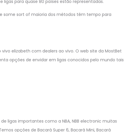
 ligas para quase 80 países estão representadas.
que some sort of maioria dos métodos têm tempo para
o vivo elizabeth com dealers ao vivo. O web site da MostBet
senta opções de envidar em ligas conocidos pelo mundo tais
de ligas importantes como a NBA, NBB electronic muitas
Temos opções de Bacará Super 6, Bacará Mini, Bacará