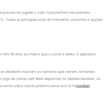
ê precisa ter jogado o valor total perform seu primeiro
C. Todas as principais lutas do momento, cinturões e opções
s têm 18 anos ou mais e que a conta é deles. O aplicativo
.
meros elizabeth marcam os números que caíram, tentando
 jogo de cartas well-liked disponível na tablado Mostbet. Os
ma soma sobre cartas próxima some sort of 9
mostbet
.