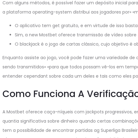
Com alguns métodos, é possível fazer um depósito inicial para
a plataforma operating-system distribui aos jogadores por» «m
O aplicativo tem get gratuito, e em virtude de isso basta 
Sim, a new Mostbet oferece transmissão de vídeo sobre a
O blackjack é o jogo de cartas clássico, cujo objetivo é
Enquanto assiste ao jogo, você pode fazer uma variedade de
sendo transmitidos» «para que todos possam vê-los em tempo
entender cependant sobre cada um deles e tais como eles pode
Como Funciona A Verificaçã
A Mostbet oferece caça-níqueis com jackpots progressivos, 
quantia significativa sobre dinheiro quando certas combinaçõ
tem a possibilidade de encontrar partidas ag Superliga Brasi