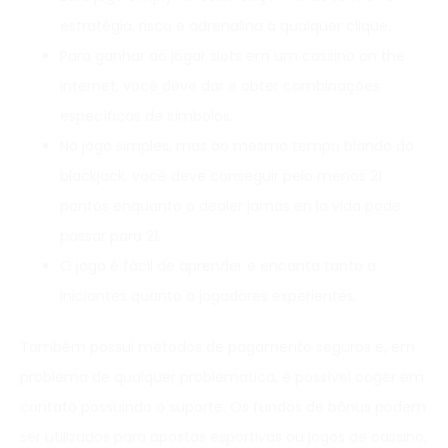
estratégia, risco e adrenalina a qualquer clique.
Para ganhar ao jogar slots em um cassino on the
internet, você deve dar e obter combinações
específicas de símbolos.
No jogo simples, mas ao mesmo tempo blando do
blackjack, você deve conseguir pelo menos 21
pontos enquanto o dealer jamas en la vida pode
passar para 21.
O jogo é fácil de aprender e encanta tanto a
iniciantes quanto a jogadores experientes.
Também possui métodos de pagamento seguros e, em
problema de qualquer problematica, é possível coger em
contato possuindo o suporte. Os fundos de bônus podem
ser utilizados para apostas esportivas ou jogos de cassino,