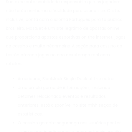
Sua excelente usabilidade responsable que os jogadores
não terão nenhuma dificuldade para usar o site. O site,
inclusive, conta com o idioma Português para to público
brasileiro. MostBet é um site legítimo de apostas online
que proporciona apostas esportivas on the internet, jogos
de cassino e muito néanmoins. A seção para cassino ao
festón oferece jogos no ano de» «tempo real com
retailers.
Americano, BlackJack Single Deck at the outros.
Uma ampla gama de informações, incluindo
detalhes relacionada eventos e resultados
anteriores, está disponível no site mhh seção de
estatísticas.
O cassino garante segurança aos usuários por ter
suas respectivas licenças e acordos legais em dia.