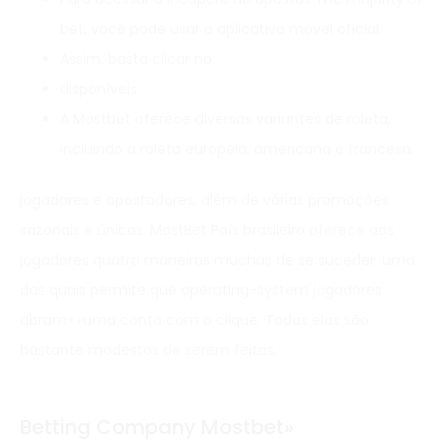
bet, você pode usar o aplicativo móvel oficial.
Assim, basta clicar no
disponíveis.
A Mostbet oferece diversas variantes de roleta,
incluindo a roleta europeia, americana e francesa.
jogadores e apostadores, além de várias promoções
sazonais e únicas. MostBet País brasileiro oferece aos
jogadores quatro maneiras muchas de se suceder, uma
das quais permite que operating-system jogadores
abram» «uma conta com o clique. Todas elas são
bastante modestos de serem feitas,
Betting Company Mostbet»