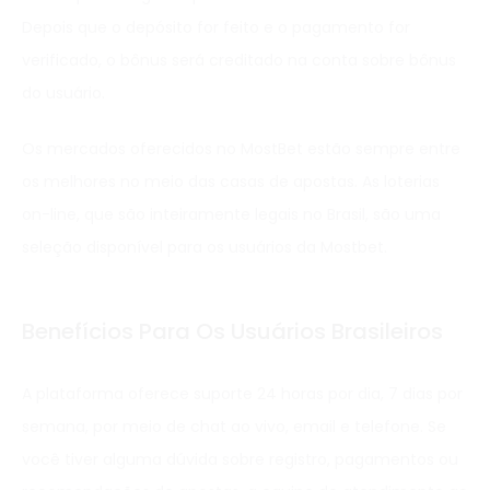
Depois que o depósito for feito e o pagamento for
verificado, o bônus será creditado na conta sobre bônus
do usuário.
Os mercados oferecidos no MostBet estão sempre entre
os melhores no meio das casas de apostas. As loterias
on-line, que são inteiramente legais no Brasil, são uma
seleção disponível para os usuários da Mostbet.
Benefícios Para Os Usuários Brasileiros
A plataforma oferece suporte 24 horas por dia, 7 dias por
semana, por meio de chat ao vivo, email e telefone. Se
você tiver alguma dúvida sobre registro, pagamentos ou