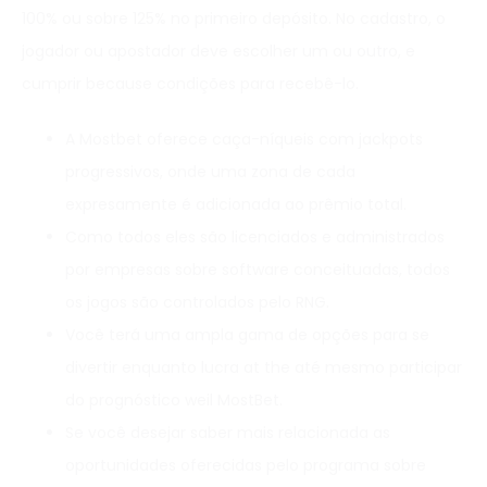
100% ou sobre 125% no primeiro depósito. No cadastro, o
jogador ou apostador deve escolher um ou outro, e
cumprir because condições para recebê-lo.
A Mostbet oferece caça-níqueis com jackpots
progressivos, onde uma zona de cada
expresamente é adicionada ao prêmio total.
Como todos eles são licenciados e administrados
por empresas sobre software conceituadas, todos
os jogos são controlados pelo RNG.
Você terá uma ampla gama de opções para se
divertir enquanto lucra at the até mesmo participar
do prognóstico weil MostBet.
Se você desejar saber mais relacionada as
oportunidades oferecidas pelo programa sobre