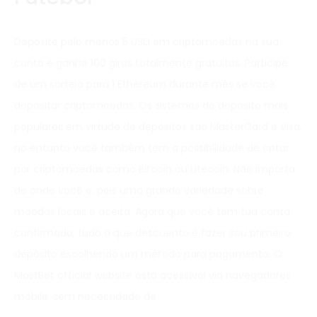
Deposite pelo menos 5 USD em criptomoedas na sua
conta e ganhe 100 giros totalmente gratuitos. Participe
de um sorteio para 1 Ethereum durante mês se você
depositar criptomoedas. Os sistemas de deposito mais
populares em virtude de depósitos são MasterCard e Visa,
no entanto você também tem a possibilidade de optar
por criptomoedas como Bitcoin ou Litecoin. Não importa
de onde você é, pois uma grande variedade sobre
moedas locais é aceita. Agora que você tem tua conta
confirmada, tudo o que descuento é fazer seu primeiro
depósito escolhendo um método para pagamento. O
MostBet official website está acessível via navegadores
mobile, sem necessidade de