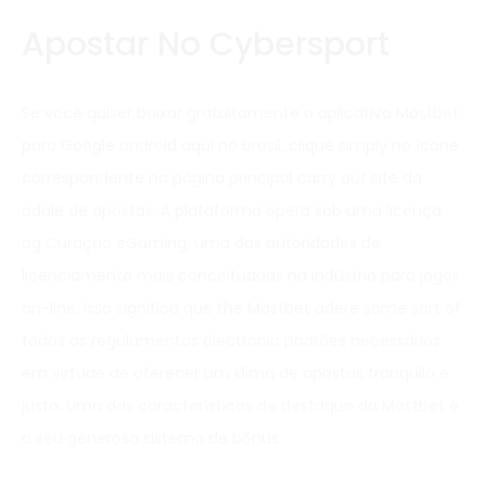
Apostar No Cybersport
Se você quiser baixar gratuitamente o aplicativo Mostbet
para Google android aqui no brasil, clique simply no ícone
correspondente na página principal carry out site da
odaie de apostas. A plataforma opera sob uma licença
ag Curaçao eGaming, uma das autoridades de
licenciamento mais conceituadas na indústria para jogos
on-line. Isso significa que the Mostbet adere some sort of
todos os regulamentos electronic padrões necessários
em virtude de oferecer um klima de apostas tranquilo e
justo. Uma das características de destaque da Mostbet é
o seu generoso sistema de bônus.