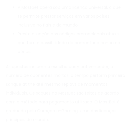
A Mostbet opera sob uma licença universal, o que
te permite prestar serviços em vários países,
inclusive no País e do mundo.
Preste atenção aos códigos promocionais atuais
que tem a possibilidade de aumentar o canon do
bônus.
As apostas incluem a escolha carry out vencedor, o
número de oponentes mortos, o tempo perform primeiro
sangue at the até mesmo replays de momentos
individuais. Os saques na MostBet são feitos de acordo
com o método para pagamento utilizado. O MostBet é
graduado pela Curaçao e-Gaming, uma das licenças
principais do mundo.