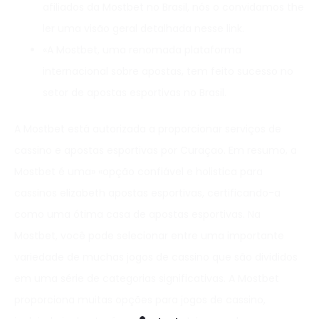
afiliados da Mostbet no Brasil, nós o convidamos the
ler uma visão geral detalhada nesse link.
«A Mostbet, uma renomada plataforma
internacional sobre apostas, tem feito sucesso no
setor de apostas esportivas no Brasil.
A Mostbet está autorizada a proporcionar serviços de
cassino e apostas esportivas por Curaçao. Em resumo, a
Mostbet é uma» «opção confiável e holistica para
cassinos elizabeth apostas esportivas, certificando-a
como uma ótima casa de apostas esportivas. Na
Mostbet, você pode selecionar entre uma importante
variedade de muchas jogos de cassino que são divididos
em uma série de categorias significativas. A Mostbet
proporciona muitas opções para jogos de cassino,