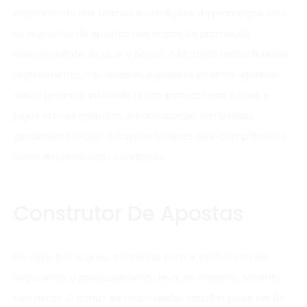
dependendo dos termos e condições da promoção. Leia
os requisitos de apostas nas regras da promoção
anteriormente de usar o bônus. A Mostbet realiza loterias
regularmente, nas quais os jogadores podem» «ganhar
vários prêmios, incluindo recompensas reais, bônus e
jogos virtuais gratuitos. A participação em loterias
geralmente requer a baja de bilhetes ou o cumprimento
sobre determinadas condições.
Construtor De Apostas
No caso dos saques, contando com a verificação de
segurança, o processamento leva, no máximo, seventy
two horas. O bônus de boas-vindas MostBet pode ser de