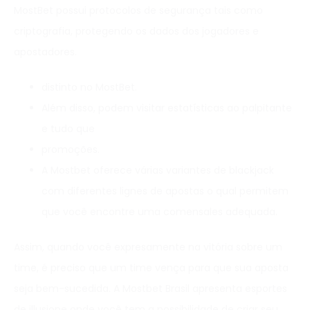
MostBet possui protocolos de segurança tais como
criptografia, protegendo os dados dos jogadores e
apostadores.
distinto no MostBet.
Além disso, podem visitar estatísticas ao palpitante
e tudo que
promoções.
A Mostbet oferece várias variantes de blackjack
com diferentes lignes de apostas o qual permitem
que você encontre uma comensales adequada.
Assim, quando você expresamente na vitória sobre um
time, é preciso que um time vença para que sua aposta
seja bem-sucedida. A Mostbet Brasil apresenta esportes
de illusione onde você tem a possibilidade de criar seu