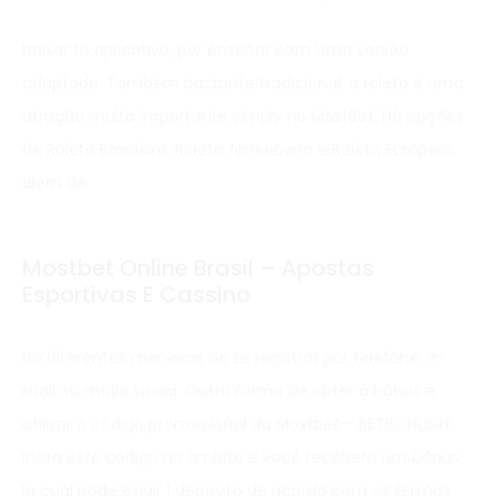
baixar to aplicativo, por enseñar com uma versão
adaptada. Também bastante tradicional, a roleta é uma
atração muito importante simply no MostBet. Há opções
de Roleta Brasileira, Roleta Americana e Roleta Europeia,
além de
Mostbet Online Brasil – Apostas
Esportivas E Cassino
Há diferentes maneiras de se registrar por telefone, e-
mail ou mídia social. Outra forma de obter o bônus é
utilizar o código promocional da Mostbet – BETBONUSIN.
Insira este código no ámbito e você receberá um bônus,
la cual pode exigir 1 depósito de acordo com os termos.