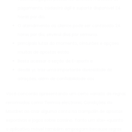
pagamento, cadastro ágil e suporte disponível 24
horas por dia.
O atendimento ao cliente pode ser contatado 24
horas por dia, several dias por semana.
principais lutas do momento, cinturões e opções
muitas de apostas estão
Basta acessar a seção de E-sports e
desde yr, traz uma importante diversidade de
atrações, além de confiabilidade aos
Você concorda apresentando um certo variado de regras
renomadas como Termos electronic Condições da
Mostbet ao criar alguma conta na trampolín de apostas
esportivas e jogos sobre cassino. Tanto um site» «quanto
o aplicativo móvel também empregam because regras.