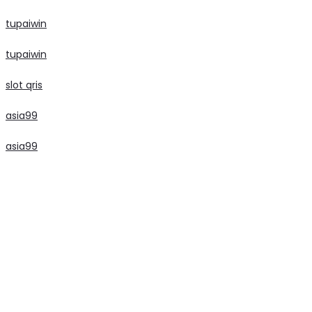
tupaiwin
tupaiwin
slot qris
asia99
asia99
slot
slot
slot
slot
slot