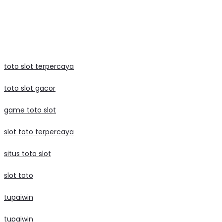
data macau
slot raffi ahmad
judi bola
toto slot terpercaya
toto slot gacor
game toto slot
slot toto terpercaya
situs toto slot
slot toto
tupaiwin
tupaiwin