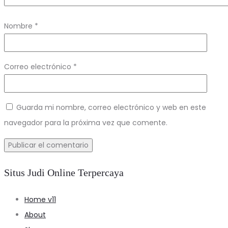
Nombre
*
Correo electrónico
*
Guarda mi nombre, correo electrónico y web en este
navegador para la próxima vez que comente.
Situs Judi Online Terpercaya
Home v11
About