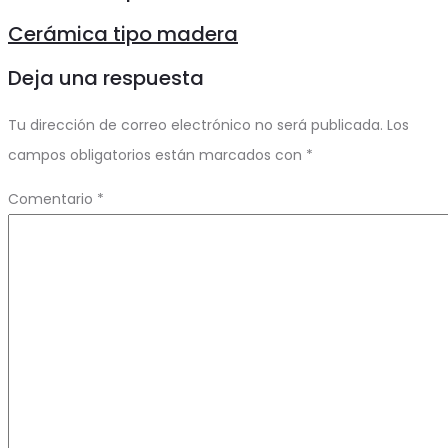
Cerámica tipo madera
Deja una respuesta
Tu dirección de correo electrónico no será publicada.
Los
campos obligatorios están marcados con
*
Comentario
*