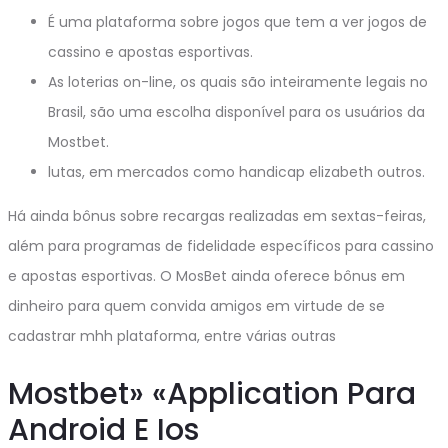
É uma plataforma sobre jogos que tem a ver jogos de
cassino e apostas esportivas.
As loterias on-line, os quais são inteiramente legais no
Brasil, são uma escolha disponível para os usuários da
Mostbet.
lutas, em mercados como handicap elizabeth outros.
Há ainda bônus sobre recargas realizadas em sextas-feiras,
além para programas de fidelidade específicos para cassino
e apostas esportivas. O MosBet ainda oferece bônus em
dinheiro para quem convida amigos em virtude de se
cadastrar mhh plataforma, entre várias outras
Mostbet» «Application Para
Android E Ios