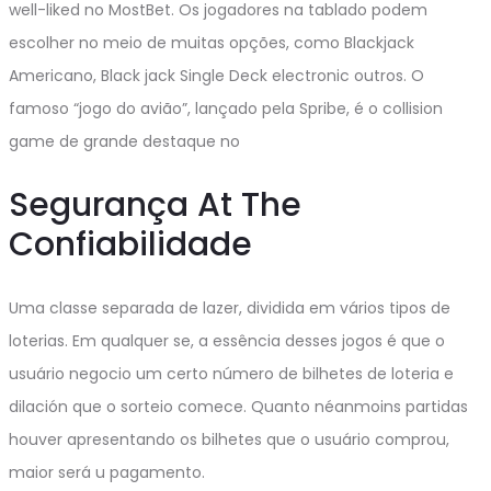
well-liked no MostBet. Os jogadores na tablado podem
escolher no meio de muitas opções, como Blackjack
Americano, Black jack Single Deck electronic outros. O
famoso “jogo do avião”, lançado pela Spribe, é o collision
game de grande destaque no
Segurança At The
Confiabilidade
Uma classe separada de lazer, dividida em vários tipos de
loterias. Em qualquer se, a essência desses jogos é que o
usuário negocio um certo número de bilhetes de loteria e
dilación que o sorteio comece. Quanto néanmoins partidas
houver apresentando os bilhetes que o usuário comprou,
maior será u pagamento.