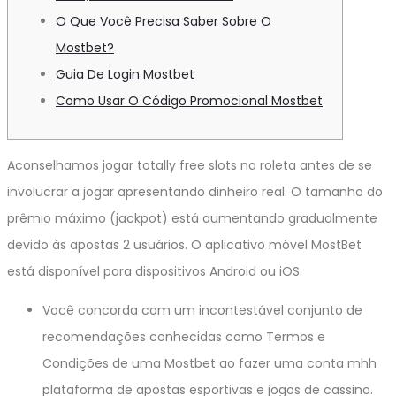
O Que Você Precisa Saber Sobre O
Mostbet?
Guia De Login Mostbet
Como Usar O Código Promocional Mostbet
Aconselhamos jogar totally free slots na roleta antes de se
involucrar a jogar apresentando dinheiro real. O tamanho do
prêmio máximo (jackpot) está aumentando gradualmente
devido às apostas 2 usuários. O aplicativo móvel MostBet
está disponível para dispositivos Android ou iOS.
Você concorda com um incontestável conjunto de
recomendações conhecidas como Termos e
Condições de uma Mostbet ao fazer uma conta mhh
plataforma de apostas esportivas e jogos de cassino.