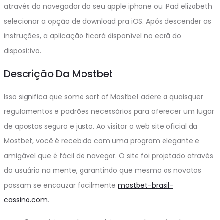
através do navegador do seu apple iphone ou iPad elizabeth
selecionar a opção de download pra iOS. Após descender as
instruções, a aplicação ficará disponível no ecrã do
dispositivo.
Descrição Da Mostbet
Isso significa que some sort of Mostbet adere a quaisquer
regulamentos e padrões necessários para oferecer um lugar
de apostas seguro e justo. Ao visitar o web site oficial da
Mostbet, você é recebido com uma program elegante e
amigável que é fácil de navegar. O site foi projetado através
do usuário na mente, garantindo que mesmo os novatos
possam se encauzar facilmente
mostbet-brasil-
cassino.com
.