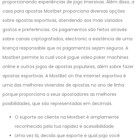
proporcionando experiências de jogo imersivas. Além disso, a
casa para apostas Mostbet proporciona diversas opções
sobre apostas esportivas, atendendo aos mais variados
gostos e preferências. Os pagamentos são feitos através
sobre canais criptografados, electronic a existência de uma
licença responsable que os pagamentos sejam seguros. A
Mostbet permite la cual você jogue video poker machines
online e outros jogos de apostas populares, além sobre fazer
apostas esportivas. A MostBet on the internet esportiva é
uma das melhores viviendas de apostas no ano de linha
porque proporciona a seus apostadores as melhores
posibilidades, que são representadas em decimais.
O suporte ao cliente na Mostbet é amplamente
reconhecido pela tua rapidez e acessibilidade.
Uma vez lá, decida que esporte e qual jogo você