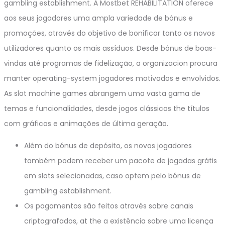
gambling establishment. A Mostbet REHABILITATION oferece
aos seus jogadores uma ampla variedade de bónus e
promoções, através do objetivo de bonificar tanto os novos
utilizadores quanto os mais assíduos. Desde bónus de boas-
vindas até programas de fidelização, a organizacion procura
manter operating-system jogadores motivados e envolvidos.
As slot machine games abrangem uma vasta gama de
temas e funcionalidades, desde jogos clássicos the títulos
com gráficos e animações de última geração.
Além do bónus de depósito, os novos jogadores
também podem receber um pacote de jogadas grátis
em slots selecionadas, caso optem pelo bónus de
gambling establishment.
Os pagamentos são feitos através sobre canais
criptografados, at the a existência sobre uma licença