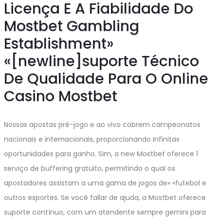
Licença E A Fiabilidade Do
Mostbet Gambling
Establishment»
«[newline]suporte Técnico
De Qualidade Para O Online
Casino Mostbet
Nossas apostas pré-jogo e ao vivo cobrem campeonatos
nacionais e internacionais, proporcionando infinitas
oportunidades para ganho. Sim, a new Mostbet oferece 1
serviço de buffering gratuito, permitindo o qual os
apostadores assistam a uma gama de jogos de» «futebol e
outros esportes. Se você fallar de ajuda, a Mostbet oferece
suporte contínuo, com um atendente sempre gemini para