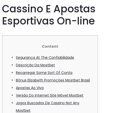
Cassino E Apostas
Esportivas On-line
Content
Segurança At The Confiabilidade
Descrição Da Mostbet
Recarregar Some Sort Of Conta
Bônus Elizabeth Promoções Mostbet Brasil
Apostas Ao Vivo
Versão Do Internet Site Móvel Mostbet
Jogos Buscados De Cassino Not Any
Mostbet