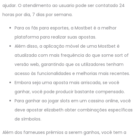
ajudar. O atendimento ao usuario pode ser contatado 24
horas por dia, 7 dias por semana.
Para os fãs para esportes, a Mostbet é a melhor
plataforma para realizar suas apostas.
Além disso, a aplicação móvel de uma Mostbet é
atualizada com mais frequência do que some sort of
versão web, garantindo que os utilizadores tenham
acesso às funcionalidades e melhorias mais recentes.
Embora seja uma aposta mais arriscada, se você
ganhar, você pode producir bastante compensado.
Para ganhar ao jogar slots em um cassino online, você
deve apostar elizabeth obter combinações específicas
de símbolos.
Além dos fameuses prêmios a serem ganhos, você tem a