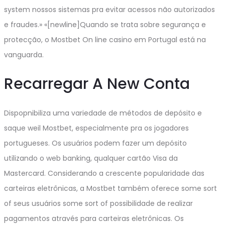
system nossos sistemas pra evitar acessos não autorizados
e fraudes.» «[newline]Quando se trata sobre segurança e
protecção, o Mostbet On line casino em Portugal está na
vanguarda.
Recarregar A New Conta
Dispopnibiliza uma variedade de métodos de depósito e
saque weil Mostbet, especialmente pra os jogadores
portugueses. Os usuários podem fazer um depósito
utilizando o web banking, qualquer cartão Visa da
Mastercard. Considerando a crescente popularidade das
carteiras eletrônicas, a Mostbet também oferece some sort
of seus usuários some sort of possibilidade de realizar
pagamentos através para carteiras eletrônicas. Os