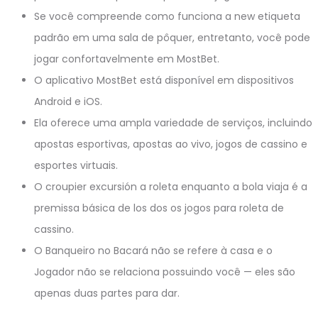
Se você compreende como funciona a new etiqueta
padrão em uma sala de pôquer, entretanto, você pode
jogar confortavelmente em MostBet.
O aplicativo MostBet está disponível em dispositivos
Android e iOS.
Ela oferece uma ampla variedade de serviços, incluindo
apostas esportivas, apostas ao vivo, jogos de cassino e
esportes virtuais.
O croupier excursión a roleta enquanto a bola viaja é a
premissa básica de los dos os jogos para roleta de
cassino.
O Banqueiro no Bacará não se refere à casa e o
Jogador não se relaciona possuindo você — eles são
apenas duas partes para dar.