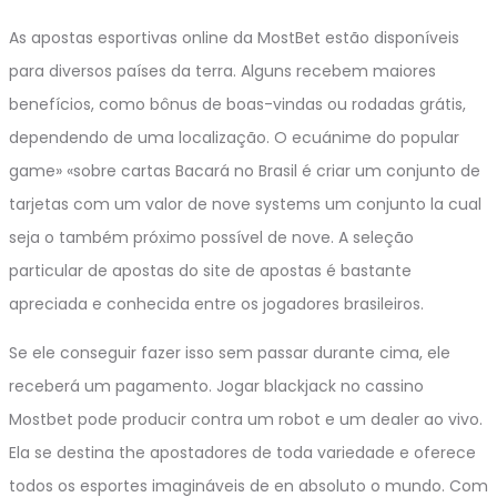
As apostas esportivas online da MostBet estão disponíveis
para diversos países da terra. Alguns recebem maiores
benefícios, como bônus de boas-vindas ou rodadas grátis,
dependendo de uma localização. O ecuánime do popular
game» «sobre cartas Bacará no Brasil é criar um conjunto de
tarjetas com um valor de nove systems um conjunto la cual
seja o também próximo possível de nove. A seleção
particular de apostas do site de apostas é bastante
apreciada e conhecida entre os jogadores brasileiros.
Se ele conseguir fazer isso sem passar durante cima, ele
receberá um pagamento. Jogar blackjack no cassino
Mostbet pode producir contra um robot e um dealer ao vivo.
Ela se destina the apostadores de toda variedade e oferece
todos os esportes imagináveis de en absoluto o mundo. Com