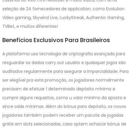
cassinos ao vivo mhh Mostbet é muito vasta, com uma
seleção de 24 fornecedores de application, como Evolution
Video gaming, Skywind Live, LuckyStreak, Authentic Gaming,
TVBet, e muitos diferentes!
Benefícios Exclusivos Para Brasileiros
A plataforma usa tecnologia de criptografia avançada para
resguardar os dados carry out usuário e quaisquer jogos são
auditados regularmente para asegurar a imparcialidade. Para
ser elegível pra esta promoção, os jogadores normalmente
precisam de efetuar 1 determinado depósito mínimo e
cumprir alguns requisitos, como u valor mínimo da aposta e
since odds mínimas. Além do bónus para depósito, os novos
jogadores também podem receber um pacote de jogadas
grátis em slots selecionadas, caso optem achacar bónus de