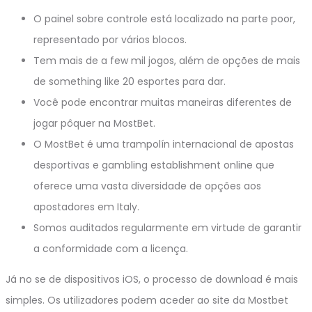
O painel sobre controle está localizado na parte poor,
representado por vários blocos.
Tem mais de a few mil jogos, além de opções de mais
de something like 20 esportes para dar.
Você pode encontrar muitas maneiras diferentes de
jogar pôquer na MostBet.
O MostBet é uma trampolín internacional de apostas
desportivas e gambling establishment online que
oferece uma vasta diversidade de opções aos
apostadores em Italy.
Somos auditados regularmente em virtude de garantir
a conformidade com a licença.
Já no se de dispositivos iOS, o processo de download é mais
simples. Os utilizadores podem aceder ao site da Mostbet