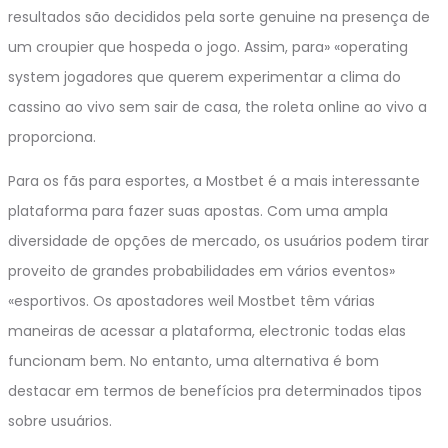
resultados são decididos pela sorte genuine na presença de
um croupier que hospeda o jogo. Assim, para» «operating
system jogadores que querem experimentar a clima do
cassino ao vivo sem sair de casa, the roleta online ao vivo a
proporciona.
Para os fãs para esportes, a Mostbet é a mais interessante
plataforma para fazer suas apostas. Com uma ampla
diversidade de opções de mercado, os usuários podem tirar
proveito de grandes probabilidades em vários eventos»
«esportivos. Os apostadores weil Mostbet têm várias
maneiras de acessar a plataforma, electronic todas elas
funcionam bem. No entanto, uma alternativa é bom
destacar em termos de benefícios pra determinados tipos
sobre usuários.