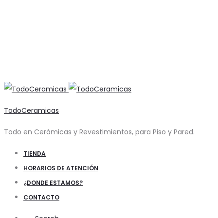
TodoCeramicas
Todo en Cerámicas y Revestimientos, para Piso y Pared.
TIENDA
HORARIOS DE ATENCIÓN
¿DONDE ESTAMOS?
CONTACTO