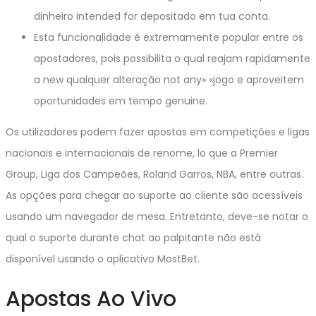
dinheiro intended for depositado em tua conta.
Esta funcionalidade é extremamente popular entre os
apostadores, pois possibilita o qual reajam rapidamente
a new qualquer alteração not any» «jogo e aproveitem
oportunidades em tempo genuine.
Os utilizadores podem fazer apostas em competições e ligas
nacionais e internacionais de renome, lo que a Premier
Group, Liga dos Campeões, Roland Garros, NBA, entre outras.
As opções para chegar ao suporte ao cliente são acessíveis
usando um navegador de mesa. Entretanto, deve-se notar o
qual o suporte durante chat ao palpitante não está
disponível usando o aplicativo MostBet.
Apostas Ao Vivo