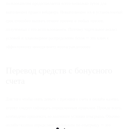
пользователям предоставляется всего несколько суток для
выполнения правил вейджера. Невыполнение их в установленный
срок способно вызвать отмене премии и любых призов,
полученных с его использованием. Поэтому тщательное анализ
условий и планомерное распределение бетов — это ключ к
эффективному менеджменту вознаграждениями.
Перевод средств с бонусного
счета
Для того чтобы снять деньги с призового счета в онлайн казино,
игроку следует соблюдать определенным правилам. Прежде всего,
необходимо принимать во внимание условия отыгрыша. Обычно
онлайн-казино определяют требование по отыгрышу — это