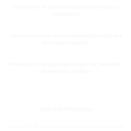
Consejero de las clases de bono acerca de casinos
salvadorenos
Sobre la costumbre, es una capacidad fisica dificil que
pone lapso conquistar
Phishing Short message Hyperlink geöffnet: Dies sollten
Die leser letter erledigen
Deja Una Respuesta
Tu dirección de correo electrónico no será publicada.
Los