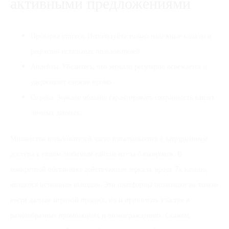
активными предложениями
Проверка статуса: Используйте только надежные каналы и
рецензии остальных пользователей.
Апдейты: Убедитесь, что зеркало регулярно освежается и
удерживает свежие промо.
Охрана: Зеркало обязано гарантировать сохранность ваших
личных данных.
Множество пользователей часто наталкиваются с затруднением
доступа к своим любимым сайтам из-за блокировок. В
конкретной обстановке действующие зеркала, вроде 7к казино,
являются истинным выходом. Эти платформы позволяют не только
вести дальше игровой процесс, но и принимать участие в
разнообразных промоакциях и вознаграждениях. Скажем,