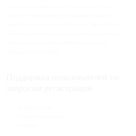
доступно использовать бонусы. В определённых случаях
гэмблинг-платформа сужает использование плюшек только
заданными машинами или категориями игр. Таким образом,
осознание всех нюансов способствует миновать огорчений и в
полной мере результативно задействовать полученные
преимущества при подписке.
Поддержка пользователей по
запросам регистрации
Интернет разговор
Онлайн корреспонденция
Смартфон