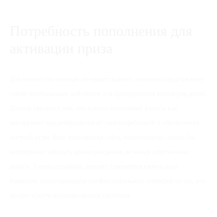
Потребность пополнения для
активации приза
Для множества игроков интернет-казино депозиты представляют
собой необходимым действием для приобретения вознаграждений.
Данное связано с тем, что казино применяют взносы как
инструмент предотвращения от злоупотреблений и обеспечения
честной игры. Безо пополнения счёта, пользователи смогли бы
непрерывно забирать вознаграждения, не внося собственные
деньги. Таким способом, депозит становится своего рода
барьером, сегрегирующим профессиональных геймеров от тех, кто
желает просто воспользоваться системой.