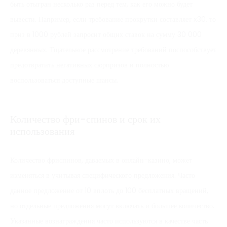
быть отыгран несколько раз перед тем, как его можно будет
вывести. Например, если требование прокрутки составляет x30, то
приз в 1000 рублей запросит общих ставок на сумму 30 000
деревянных. Тщательное рассмотрение требований поспособствует
предотвратить негативных сюрпризов и полностью
воспользоваться доступные шансы.
Количество фри-спинов и срок их
использования
Количество фриспинов, даваемых в онлайн-казино, может
изменяться в учитывая специфического предложения. Часто
данное предложение от 10 вплоть до 100 бесплатных вращений,
но отдельные предложения могут включать и большее количество.
Указанные вознаграждения часто используются в качестве часть