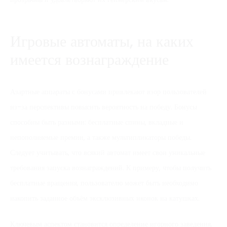
Игровые автоматы, на каких
имеется вознаграждение
Азартные аппараты с бонусами привлекают взор пользователей
из-за перспективы повысить вероятность на победу. Бонусы
способны быть разными: бесплатные спины, вкладные и
непополняемые премии, а также мультипликаторы победы.
Следует учитывать, что всякий автомат имеет свои уникальные
требования запуска вознаграждений. К примеру, чтобы получить
бесплатные вращения, пользователю может быть необходимо
накопить заданное объём эксклюзивных иконок на катушках.
Ключевым аспектом становится определение игорного заведения,