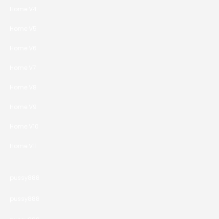
Home V4
Home V5
Home V6
Home V7
Home V8
Home V9
Home V10
Home V11
pussy888
pussy888