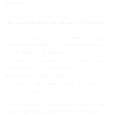
лишних трат.
Ограничения на использование слот-машин
Автоматы — это одна из очень известных видов игр в игорных
заведениях, но есть ограничения, которые пользователи должны
учитывать. Во-первых, большинство казино вводят ограничения
на наибольшую бет при активации бонусов. Такое подразумевает,
если пусть даже у пользователя находится большой счет
премиальных средств, он не сможет сделать ставку выше
установленного лимита за один спин. Такие ограничения
содействуют избежать нарушений и оберегают права казино.
Также важным аспектом становится лимит на численность линий
выплат. В определённых аппаратах может быть установлено