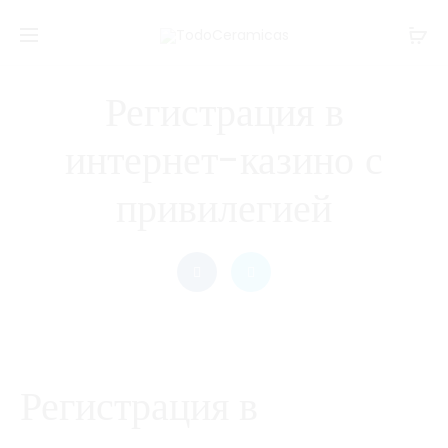
31 octubre, 2025
SIN CATEGORÍA
Регистрация в
интернет-казино с
привилегией
Регистрация в