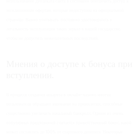
использование дубликата сайта в состоянии обеспечить доступ к
эксклюзивным офертам, которые недоступны на официальной
странице. Важно учитывать: постоянно удостоверьтесь в
легальность эксплуатации таких зеркал в вашей государстве,
чтобы не допустить нежелательных последствий.
Мнения о доступе к бонуса при
вступлении.
В процессе создания аккаунта в онлайн-казино многие
пользователи обращают внимание на привилегии, способные
существенно увеличить начальный банкролл. Одним из очень
популярных предложений считается приветственный бонус, какой
может составлять до 100% от стартового депозита. Некоторые