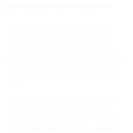
регистрационного процесса
По завершении создания аккаунта в онлайн казино игроки
способны активировать бонусы, которые даются в форме
стартового пакета. Чтобы применить данным, нужно сначала
оформить учетную запись, утвердить её посредством email или
SMS и войти в личный кабинет. Далее необходимо ознакомиться с
условиями акции, так как определенные вознаграждения требуют
депозита минимального взноса или использования специального
промокода.
В основной массе случаев активация происходит автоматично
после исполнения всех условий, но иногда нужно вручную
набрать код на странице пополнения аккаунта. Необходимо иметь
в виду, что временные ограничения на запуск и применение