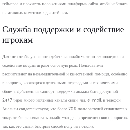
геймеров и прочитать положениями платформы сайта, чтобы избежать
негативных моментов в дальнейшем.
Служба поддержки и содействие
игрокам
Для того чтобы успешного действия онлайн-казино техподдержка и
содействие юзерам играют основную роль. Пользователи
рассчитывают на незамедлительной и качественной помощи, особенно
в вопросах, касающихся денежными переводами и техническими
сбоями. Действенная саппорт поддержки должна быть доступной
24/7 через многочисленные каналы связи: чат, e-mail, и телефон.
Анализы свидетельствуют, что более 70% пользователей склоняются к
тому, чтобы использовать онлайн-чат для разрешения своих вопросов,
так как это самый быстрый способ получить отклик.