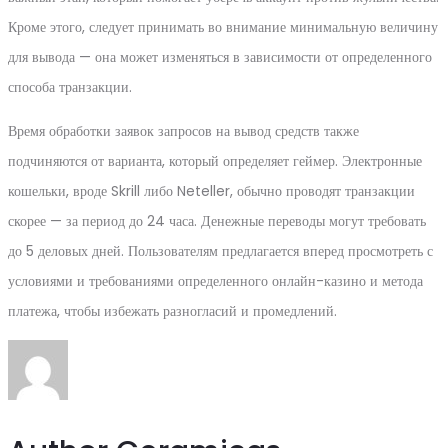
Кроме этого, следует принимать во внимание минимальную величину
для вывода — она может изменяться в зависимости от определенного
способа транзакции.
Время обработки заявок запросов на вывод средств также
подчиняются от варианта, который определяет геймер. Электронные
кошельки, вроде Skrill либо Neteller, обычно проводят транзакции
скорее — за период до 24 часа. Денежные переводы могут требовать
до 5 деловых дней. Пользователям предлагается вперед просмотреть с
условиями и требованиями определенного онлайн-казино и метода
платежа, чтобы избежать разногласий и промедлений.