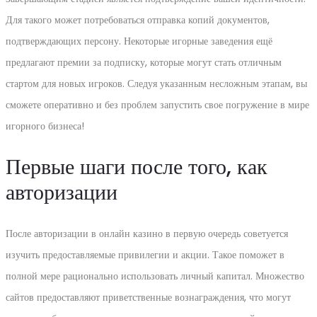
Для такого может потребоваться отправка копий документов,
подтверждающих персону. Некоторые игорные заведения ещё
предлагают премии за подписку, которые могут стать отличным
стартом для новых игроков. Следуя указанным несложным этапам, вы
сможете оперативно и без проблем запустить свое погружение в мире
игорного бизнеса!
Первые шаги после того, как
авторизации
После авторизации в онлайн казино в первую очередь советуется
изучить предоставляемые привилегии и акции. Такое поможет в
полной мере рационально использовать личный капитал. Множество
сайтов предоставляют приветственные вознаграждения, что могут