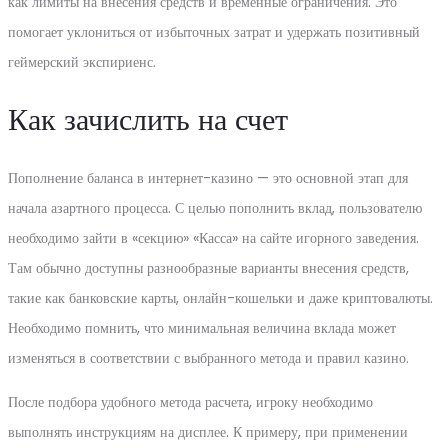
как лимиты на внесения средств и временные ограничения. Это
помогает уклониться от избыточных затрат и удержать позитивный
геймерский экспириенс.
Как зачислить на счет
Пополнение баланса в интернет-казино — это основной этап для
начала азартного процесса. С целью пополнить вклад, пользователю
необходимо зайти в «секцию» «Касса» на сайте игорного заведения.
Там обычно доступны разнообразные варианты внесения средств,
такие как банковские карты, онлайн-кошельки и даже криптовалюты.
Необходимо помнить, что минимальная величина вклада может
изменяться в соответствии с выбранного метода и правил казино.
После подбора удобного метода расчета, игроку необходимо
выполнять инструкциям на дисплее. К примеру, при применении