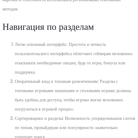
методов.
Навигация по разделам
Легко освоимый интерфейс: Простота и четкость
пользовательского интерфейса облегчают геймерам мгновенно
отыскивать необходимые секции, будь то игры, бонусы или
поддержка.
Оперативный вход к топовым развлечениям: Разделы с
топовыми игровыми машинами и столовыми играми должны
быть удобны для доступа, чтобы игроки могли мгновенно
погрузиться в игровой процесс.
Сортировщики и разделы: Возможность упорядочивания слотов
по типам, провайдерам или популярности значительно
упрощает поиск.