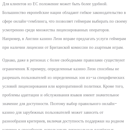
Для клиентов из ЕС положение может быть более удобной.
Большинство европейские нации обладают гибкое законодательство в
сфере онлайн-гемблинга, что позволяет геймерам выбирать по своему
усмотрению среди множества лицензированных операторов.
Например, в Англии казино Леон вправе предлагать услуги геймерам
при наличии лицензии от Британской комиссии по азартным играм.
Однако, даже в регионах с более свободными правилами существуют
ограничения. К примеру, определенные казино Леон способны не
разрешать пользователей из определенных зон из-за специфических
условий лицензирования или корпоративной политики. Кроме того,
проблемы адаптации и обслуживания языков имеют значительное
значение для доступности. Поэтому выбор правильного онлайн-
казино для зарубежных пользователей может зависеть от
разнообразия критериев, включая доступность поддержки на родном
наречии и способность использовать региональных платёжных