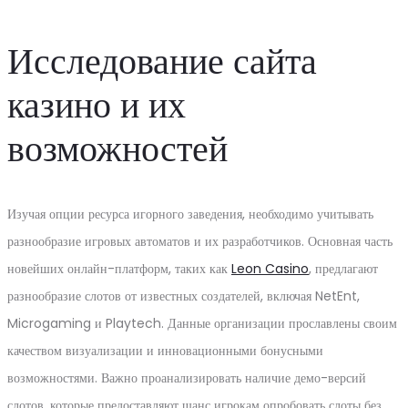
Исследование сайта
казино и их
возможностей
Изучая опции ресурса игорного заведения, необходимо учитывать
разнообразие игровых автоматов и их разработчиков. Основная часть
новейших онлайн-платформ, таких как
Leon Casino
, предлагают
разнообразие слотов от известных создателей, включая NetEnt,
Microgaming и Playtech. Данные организации прославлены своим
качеством визуализации и инновационными бонусными
возможностями. Важно проанализировать наличие демо-версий
слотов, которые предоставляют шанс игрокам опробовать слоты без