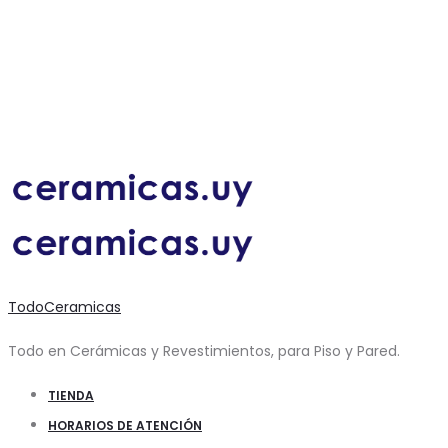
TodoCeramicas
Todo en Cerámicas y Revestimientos, para Piso y Pared.
TIENDA
HORARIOS DE ATENCIÓN