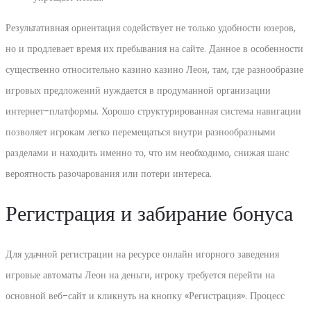
Результативная ориентация содействует не только удобности юзеров,
но и продлевает время их пребывания на сайте. Данное в особенности
существенно относительно казино казино Леон, там, где разнообразие
игровых предложений нуждается в продуманной организации
интернет-платформы. Хорошо структурированная система навигации
позволяет игрокам легко перемещаться внутри разнообразными
разделами и находить именно то, что им необходимо, снижая шанс
вероятность разочарования или потери интереса.
Регистрация и забирание бонуса
Для удачной регистрации на ресурсе онлайн игорного заведения
игровые автоматы Леон на деньги, игроку требуется перейти на
основной веб-сайт и кликнуть на кнопку «Регистрация». Процесс