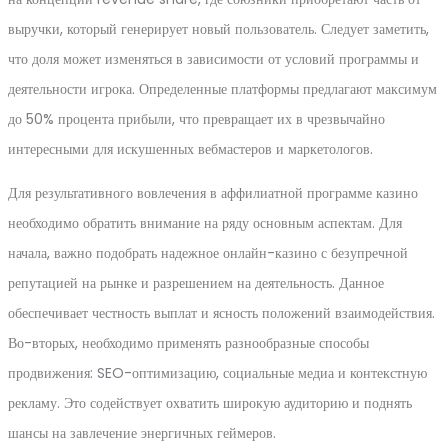
выручки, который генерирует новый пользователь. Следует заметить,
что доля может изменяться в зависимости от условий программы и
деятельности игрока. Определенные платформы предлагают максимум
до 50% процента прибыли, что превращает их в чрезвычайно
интересными для искушенных вебмастеров и маркетологов.
Для результативного вовлечения в аффилиатной программе казино
необходимо обратить внимание на ряду основным аспектам. Для
начала, важно подобрать надежное онлайн-казино с безупречной
репутацией на рынке и разрешением на деятельность. Данное
обеспечивает честность выплат и ясность положений взаимодействия.
Во-вторых, необходимо применять разнообразные способы
продвижения: SEO-оптимизацию, социальные медиа и контекстную
рекламу. Это содействует охватить широкую аудиторию и поднять
шансы на завлечение энергичных геймеров.