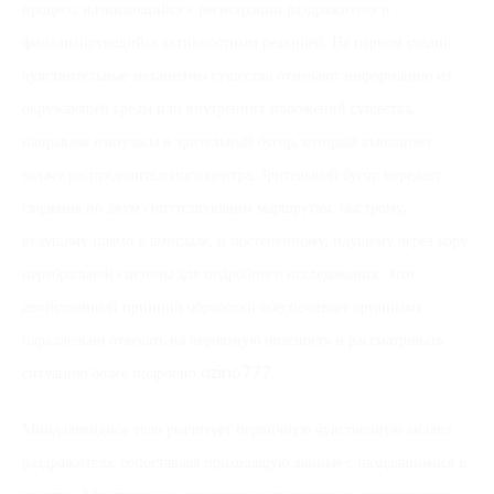
процесс, начинающийся с регистрации раздражителя и
финализирующийся активностным реакцией. На первом стадии
чувствительные механизмы существа отмечают информацию из
окружающей среды или внутренних положений существа,
направляя импульсы в зрительный бугор, который выполняет
задачу распределительного центра. Зрительный бугор передает
сведения по двум сопутствующим маршрутам: быстрому,
ведущему прямо к амигдале, и постепенному, идущему через кору
церебральной системы для подробного исследования. Этот
двойственный принцип обработки обеспечивает организму
параллельно отвечать на вероятную опасность и рассматривать
ситуацию более подробно azino777.
Миндалевидное тело реализует первичную чувственную анализ
раздражителя, сопоставляя приходящую данные с находящимися в