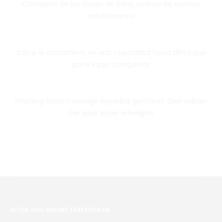
Consejero de las clases de bono acerca de casinos
salvadorenos
Sobre la costumbre, es una capacidad fisica dificil que
pone lapso conquistar
Phishing Short message Hyperlink geöffnet: Dies sollten
Die leser letter erledigen
SITUS JUDI ONLINE TERPERCAYA