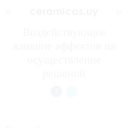
31 octubre, 2025
SIN CATEGORÍA
Воздействующее
влияние аффектов на
осуществление
решений