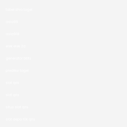
tabel shio togel
asia99
asia918
erek erek 2d
generator bbfs
prediksi togel
slot qris
slot qris
situs slot qris
slot depo 10k qris