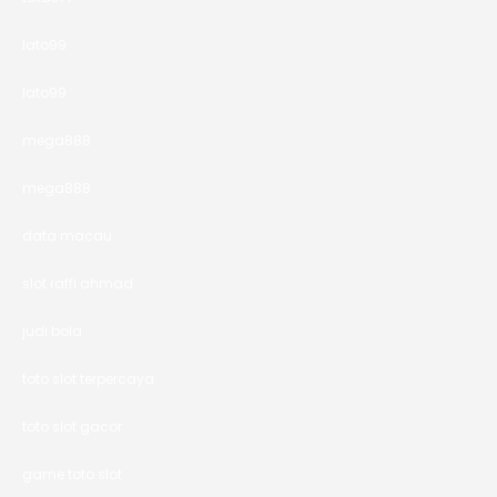
lato99
lato99
mega888
mega888
data macau
slot raffi ahmad
judi bola
toto slot terpercaya
toto slot gacor
game toto slot