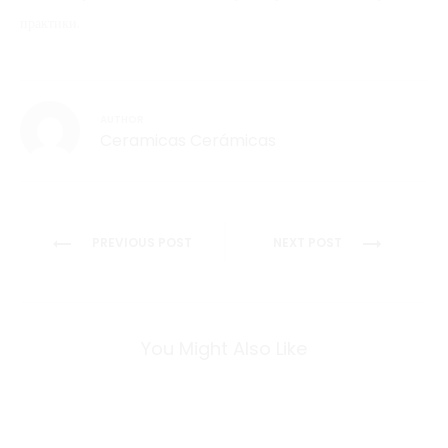
практики.
AUTHOR
Ceramicas Cerámicas
Navegación
PREVIOUS POST
NEXT POST
de
entradas
You Might Also Like