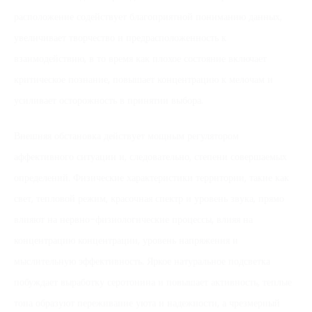
расположение содействует благоприятной пониманию данных,
увеличивает творчество и предрасположенность к
взаимодействию, в то время как плохое состояние включает
критическое познание, повышает концентрацию к мелочам и
усиливает осторожность в принятии выбора.
Внешняя обстановка действует мощным регулятором
аффективного ситуации и, следовательно, степени совершаемых
определений. Физические характеристики территории, такие как
свет, тепловой режим, красочная спектр и уровень звука, прямо
влияют на нервно-физиологические процессы, влияя на
концентрацию концентрации, уровень напряжения и
мыслительную эффективность. Яркое натуральное подсветка
побуждает выработку серотонина и повышает активность, теплые
тона образуют переживание уюта и надежности, а чрезмерный