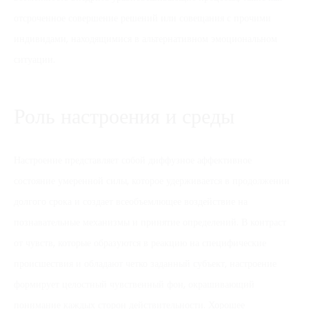
отсроченное совершение решений или совещания с прочими
индивидами, находящимися в альтернативном эмоциональном
ситуации.
Роль настроения и среды
Настроение представляет собой диффузное аффективное
состояние умеренной силы, которое удерживается в продолжении
долгого срока и создает всеобъемлющее воздействие на
познавательные механизмы и принятие определений. В контраст
от чувств, которые образуются в реакцию на специфические
происшествия и обладают четко заданный субъект, настроение
формирует целостный чувственный фон, окрашивающий
понимание каждых сторон действительности. Хорошее