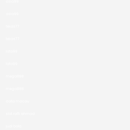
asia99
asia99
texas77
texas77
lato99
lato99
mega888
mega888
data macau
slot raffi ahmad
judi bola