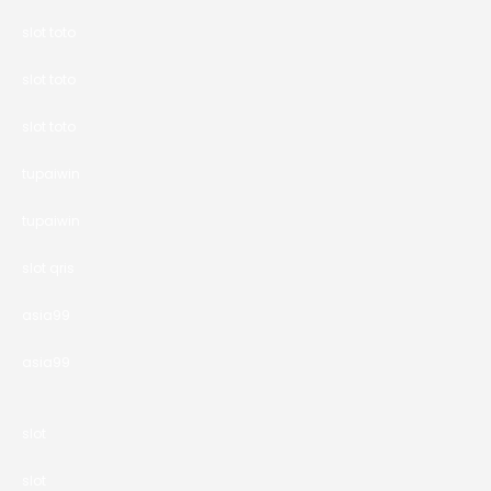
slot toto
slot toto
slot toto
tupaiwin
tupaiwin
slot qris
asia99
asia99
slot
slot