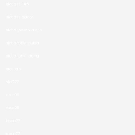
slot qris 10rb
slot qris gacor
slot deposit via qris
slot deposit pulsa
slot deposit dana
slot toto
slot777
asia99
asia99
texas77
texas77