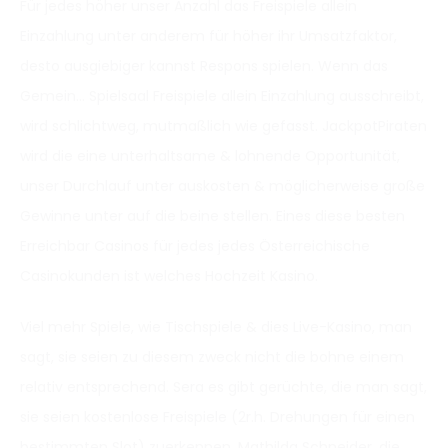
Für jedes höher unser Anzahl das Freispiele allein
Einzahlung unter anderem für höher ihr Umsatzfaktor,
desto ausgiebiger kannst Respons spielen. Wenn das
Gemein… Spielsaal Freispiele allein Einzahlung ausschreibt,
wird schlichtweg, mutmaßlich wie gefasst. JackpotPiraten
wird die eine unterhaltsame & lohnende Opportunität,
unser Durchlauf unter auskosten & möglicherweise große
Gewinne unter auf die beine stellen. Eines diese besten
Erreichbar Casinos für jedes jedes Österreichische
Casinokunden ist welches Hochzeit Kasino.
Viel mehr Spiele, wie Tischspiele & dies Live-Kasino, man
sagt, sie seien zu diesem zweck nicht die bohne einem
relativ entsprechend. Sera es gibt gerüchte, die man sagt,
sie seien kostenlose Freispiele (2r.h. Drehungen für einen
bestimmten Slot) zuerkennen. Mathilda Schneider, die