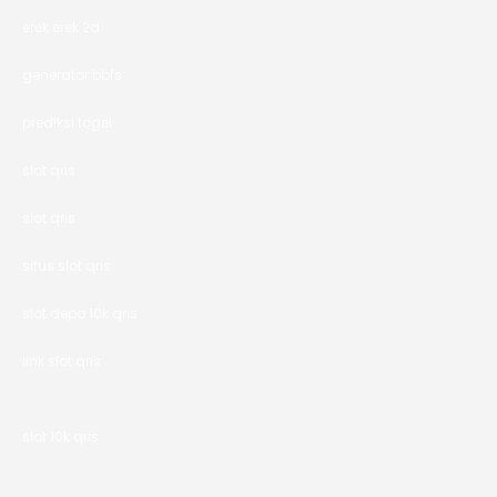
erek erek 2d
generator bbfs
prediksi togel
slot qris
slot qris
situs slot qris
slot depo 10k qris
link slot qris
slot 10k qris