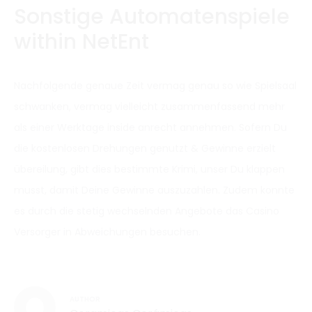
Sonstige Automatenspiele
within NetEnt
Nachfolgende genaue Zeit vermag genau so wie Spielsaal
schwanken, vermag vielleicht zusammenfassend mehr
als einer Werktage inside anrecht annehmen. Sofern Du
die kostenlosen Drehungen genutzt & Gewinne erzielt
übereilung, gibt dies bestimmte Krimi, unser Du klappen
musst, damit Deine Gewinne auszuzahlen. Zudem konnte
es durch die stetig wechselnden Angebote das Casino
Versorger in Abweichungen besuchen.
AUTHOR