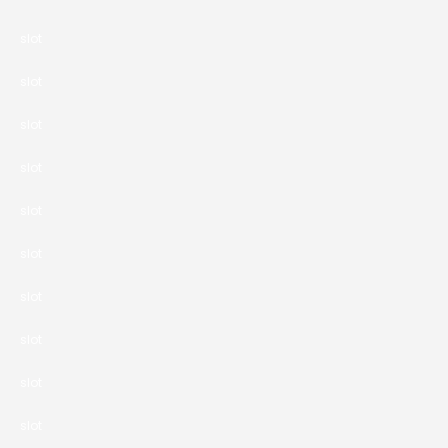
slot
slot
slot
slot
slot
slot
slot
slot
slot
slot