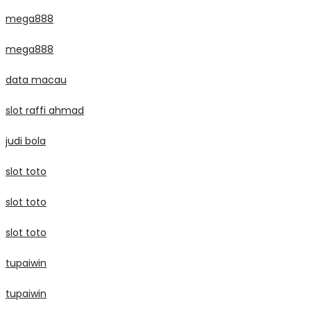
mega888
mega888
data macau
slot raffi ahmad
judi bola
slot toto
slot toto
slot toto
tupaiwin
tupaiwin