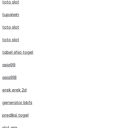
toto slot
tupaiwin
toto slot
toto slot
tabel shio togel
asia99
asia918
erek erek 2d
generator bbfs
prediksi togel
slot qris