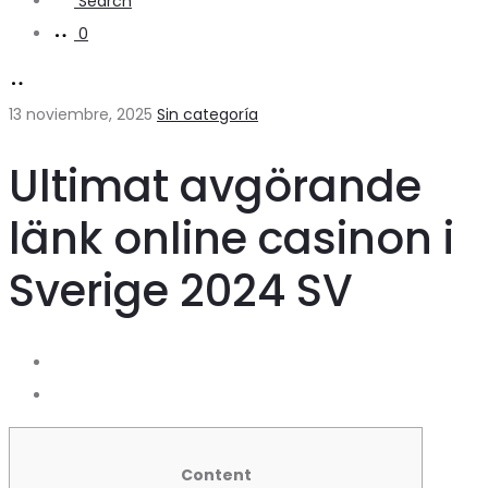
Search
0
13 noviembre, 2025
Sin categoría
Ultimat avgörande
länk online casinon i
Sverige 2024 SV
Content