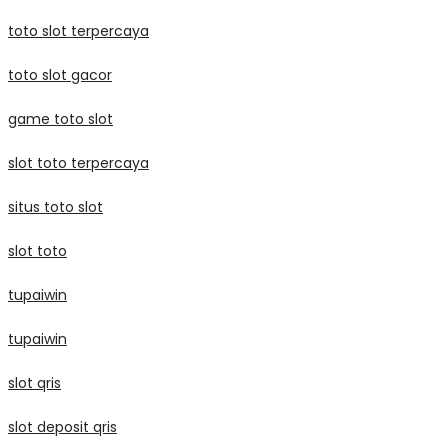
toto slot terpercaya
toto slot gacor
game toto slot
slot toto terpercaya
situs toto slot
slot toto
tupaiwin
tupaiwin
slot qris
slot deposit qris