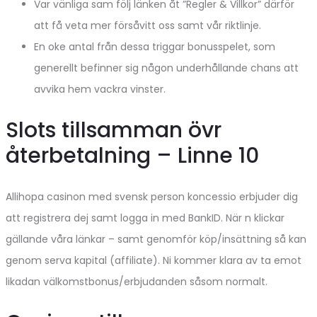
Var vänliga sam följ länken åt ”Regler & Villkor” därför
att få veta mer försåvitt oss samt vår riktlinje.
En oke antal från dessa triggar bonusspelet, som
generellt befinner sig någon underhållande chans att
avvika hem vackra vinster.
Slots tillsamman övr
återbetalning – Linne 10
Allihopa casinon med svensk person koncessio erbjuder dig
att registrera dej samt logga in med BankID. När n klickar
gällande våra länkar – samt genomför köp/insättning så kan
genom serva kapital (affiliate). Ni kommer klara av ta emot
likadan välkomstbonus/erbjudanden såsom normalt.