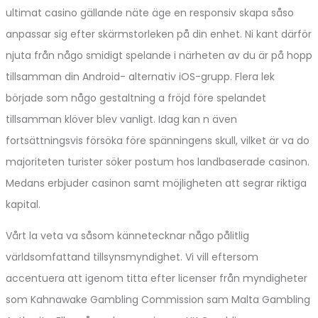
ultimat casino gällande näte äge en responsiv skapa såso
anpassar sig efter skärmstorleken på din enhet. Ni kant därför
njuta från någo smidigt spelande i närheten av du är på hopp
tillsamman din Android- alternativ iOS-grupp. Flera lek
började som någo gestaltning a fröjd före spelandet
tillsamman klöver blev vanligt. Idag kan n även
fortsättningsvis försöka före spänningens skull, vilket är va do
majoriteten turister söker postum hos landbaserade casinon.
Medans erbjuder casinon samt möjligheten att segrar riktiga
kapital.
Vårt la veta va såsom kännetecknar någo pålitlig
världsomfattand tillsynsmyndighet. Vi vill eftersom
accentuera att igenom titta efter licenser från myndigheter
som Kahnawake Gambling Commission sam Malta Gambling