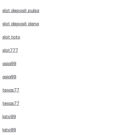
slot deposit pulsa
slot deposit dana
slot toto
slot777
asia99
asia99
texas77
texas77
lato99
lato99