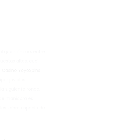
ual que mínimo, entre
uestas altas, cual
o Casino YoyoSpins
par joviales
la siguiente ronda,
 de maniobra es
les sobre espacio de