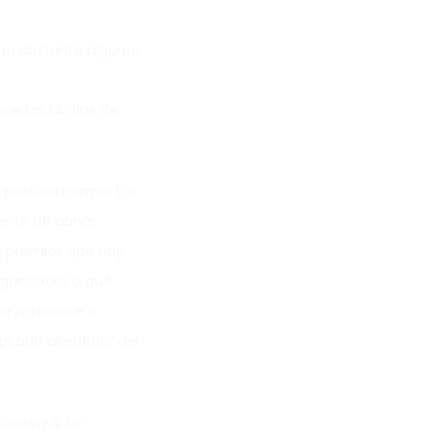
 no obstante algunos
que las 14 días de
a postura norma. Los
mento de ganar
te premios que hay
n ganadora o qué
ir referente a
pirado alrededor del
 conseguir un