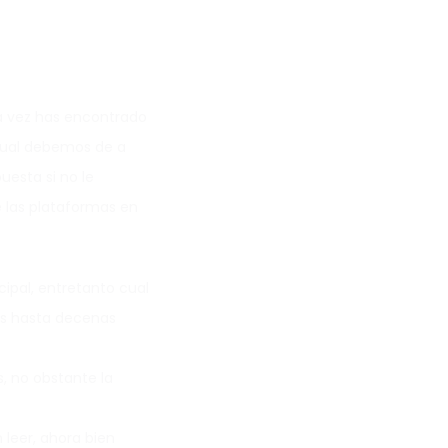
a vez has encontrado
ual debemos de a
esta si no le
e las plataformas en
ipal, entretanto cual
as hasta decenas
, no obstante la
leer, ahora bien