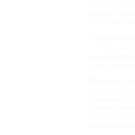
referente a los casin
aplicaciones. Las es 
Las juegos online resu
La consecuencia de u
imprevisible creado 
alrededor del 96%) y 
gratuito permite fami
riesgos y no ha trans
de juegos para los cas
Su variacií³n sobre j
perfectamente hacen 
localiza las tragaper