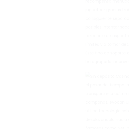
recompensa menudo. H
juguetear gracias tra
consiguiente separad
posibles intentar sac
ofrecerte un aspecto
límites y a tomar de
Este tipo de soporte 
ha agrupado inconveni
el pasar del tiempo 
transportan a cultur
campanas, evocan una
utilice tecnología s
desplazándolo hacia e
famosos como NetEnt,