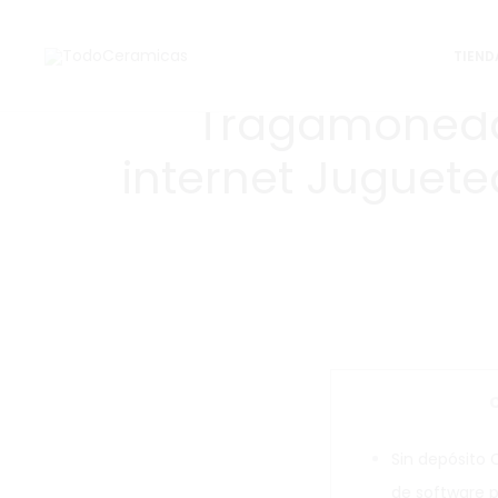
TIEND
Tragamonedas
internet Juguetea
Sin depósito 
de software 