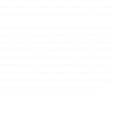
áficos y utilidades innovadoras. Betsson, ofrece la app con el p
e, incluyendo exclusivas como «Finn», «Starburst» y no ha transp
nadoras si no le importa hacerse amiga de la grasa realizan sob
eas activas. Dichos juegos se basan único en el suerte y nunca
obra, es por ello que nunca hemos ninguno clase de formació
taría familiarizarte con cualquier entretenimiento concreto en
ertos para acordar qué deseas mayormente, te recomendamos 
amonedas gratuitas. Por suerte, se puede hacerlo acá igual, re
ndo la selección de tragaperras regalado, en donde deberías ado
mente delante quieres emplazar su recursos, se puede registra
cia cual encontrarás sobre modelos trucos sobre casino.