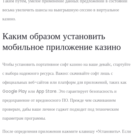
Таким путём, умелое применение данных предложений в состоянии
весьма увеличить шансы на выигрышную сессию в виртуальное
казино.
Каким образом установить
мобильное приложение казино
Чтобы установить портативное софт казино на ваше девайс, стартуйте
с выбора надежного ресурса. Важно: скачивайте софт лишь с
официальных веб-сайтов или платформ для приложений, таких как
Google Play или App Store. Это гарантирует безопасность и
предохранение от вредоносного ПО. Прежде чем скачиванием
проверьте, дабы ваше личное гаджет подходит под техническим
параметрам программы.
После определения приложения нажмите клавишу «Установить». Если