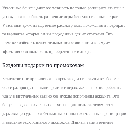
Указанные бонусы дают возможность не только расширить шансы на
успех, но и опробовать различные игры без существенных затрат.
Участники должны тщательно рассматривать положения и подбирать
те варианты, которые самые подходящие для их стратегии. Это
поможет избежать нежелательных подвохов и по максимуму
эффективно использовать приобретенные выгоды.
Бездепы подарки по промокодам
Бездепозитные привилегии по промокодам становятся всё более и
более распространёнными среди геймеров, желающих попробовать
удачу в виртуальных казино без нужды пополнения аккаунта. Эти
бонусы предоставляют шанс начинающим пользователям взять
дармовые ресурсы или бесплатные спины только лишь за регистрацию
и введение эксклюзивного промокода. Данный замечательный