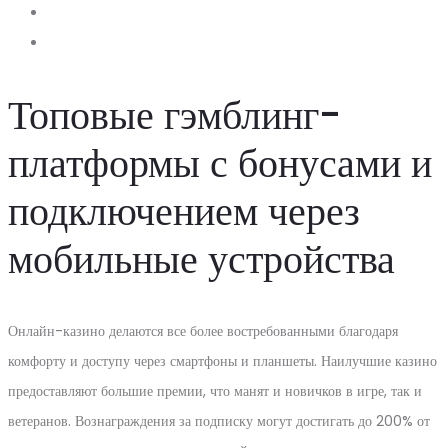
Топовые гэмблинг-
платформы с бонусами и
подключением через
мобильные устройства
Онлайн-казино делаются все более востребованными благодаря
комфорту и доступу через смартфоны и планшеты. Наилучшие казино
предоставляют большие премии, что манят и новичков в игре, так и
ветеранов. Вознаграждения за подписку могут достигать до 200% от