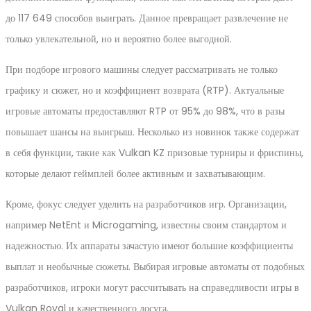
до 117 649 способов выиграть. Данное превращает развлечение не
только увлекательной, но и вероятно более выгодной.
При подборе игрового машины следует рассматривать не только
графику и сюжет, но и коэффициент возврата (RTP). Актуальные
игровые автоматы предоставляют RTP от 95% до 98%, что в разы
повышает шансы на выигрыш. Несколько из новинок также содержат
в себя функции, такие как Vulkan KZ призовые турниры и фриспины,
которые делают геймплей более активным и захватывающим.
Кроме, фокус следует уделить на разработчиков игр. Организации,
например NetEnt и Microgaming, известны своим стандартом и
надежностью. Их аппараты зачастую имеют большие коэффициенты
выплат и необычные сюжеты. Выбирая игровые автоматы от подобных
разработчиков, игроки могут рассчитывать на справедливости игры в
Vulkan Royal и качественного досуга.