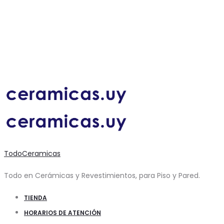
TodoCeramicas
Todo en Cerámicas y Revestimientos, para Piso y Pared.
TIENDA
HORARIOS DE ATENCIÓN