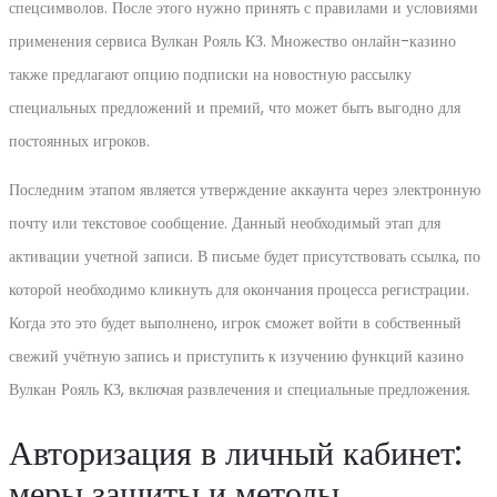
спецсимволов. После этого нужно принять с правилами и условиями
применения сервиса Вулкан Рояль КЗ. Множество онлайн-казино
также предлагают опцию подписки на новостную рассылку
специальных предложений и премий, что может быть выгодно для
постоянных игроков.
Последним этапом является утверждение аккаунта через электронную
почту или текстовое сообщение. Данный необходимый этап для
активации учетной записи. В письме будет присутствовать ссылка, по
которой необходимо кликнуть для окончания процесса регистрации.
Когда это это будет выполнено, игрок сможет войти в собственный
свежий учётную запись и приступить к изучению функций казино
Вулкан Рояль КЗ, включая развлечения и специальные предложения.
Авторизация в личный кабинет:
меры защиты и методы