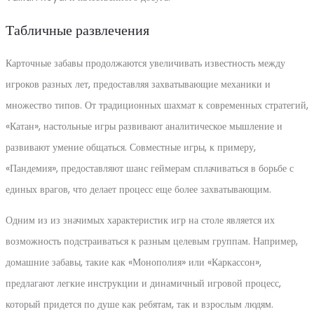
Табличные развлечения
Карточные забавы продолжаются увеличивать известность между
игроков разных лет, предоставляя захватывающие механики и
множество типов. От традиционных шахмат к современных стратегий,
«Катан», настольные игры развивают аналитическое мышление и
развивают умение общаться. Совместные игры, к примеру,
«Пандемия», предоставляют шанс геймерам сплачиваться в борьбе с
единых врагов, что делает процесс еще более захватывающим.
Одним из из значимых характеристик игр на столе является их
возможность подстраиваться к разным целевым группам. Например,
домашние забавы, такие как «Монополия» или «Каркассон»,
предлагают легкие инструкции и динамичный игровой процесс,
который придется по душе как ребятам, так и взрослым людям.