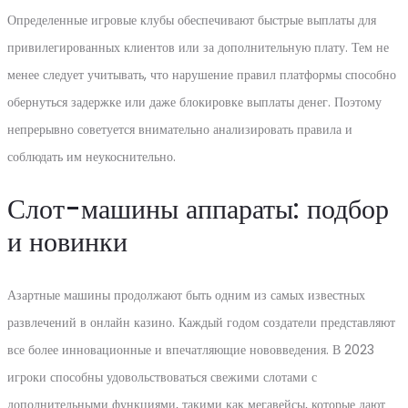
Определенные игровые клубы обеспечивают быстрые выплаты для
привилегированных клиентов или за дополнительную плату. Тем не
менее следует учитывать, что нарушение правил платформы способно
обернуться задержке или даже блокировке выплаты денег. Поэтому
непрерывно советуется внимательно анализировать правила и
соблюдать им неукоснительно.
Слот-машины аппараты: подбор
и новинки
Азартные машины продолжают быть одним из самых известных
развлечений в онлайн казино. Каждый годом создатели представляют
все более инновационные и впечатляющие нововведения. В 2023
игроки способны удовольствоваться свежими слотами с
дополнительными функциями, такими как мегавейсы, которые дают