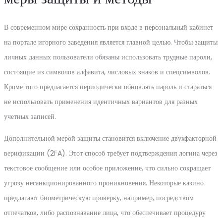
В современном мире сохранность при входе в персональный кабинет
на портале игорного заведения является главной целью. Чтобы защиты
личных данных пользователи обязаны использовать трудные пароли,
состоящие из символов алфавита, числовых знаков и спецсимволов.
Кроме того предлагается периодически обновлять пароль и стараться
не использовать применения идентичных вариантов для разных
учетных записей.
Дополнительной мерой защиты становится включение двухфакторной
верификации (2FA). Этот способ требует подтверждения логина через
текстовое сообщение или особое приложение, что сильно сокращает
угрозу несанкционированного проникновения. Некоторые казино
предлагают биометрическую проверку, например, посредством
отпечатков, либо распознавание лица, что обеспечивает процедуру