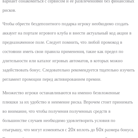
вариант ознакомиться с сервисом и её развлечениями без финансовых
рисков.
Чтобы обрести бездепозитного подарка игроку необходимо создать
аккаунт на портале игрового клуба и внести актуальный код акции в
предназначенное поле. Следует помнить, что любой промокод в
состоянии иметь свои правила применения, такие как предел по
длительности или каталог игровых автоматов, в которых можно
задействовать бонус. Следовательно рекомендуется тщательно изучить
регламент промоции перед активированием премии.
Множество игроки останавливаются на именно безвложенные
плюшки за их удобство и неимение риска. Впрочем стоит принимать
во внимание, что чтобы получения полученных средств в
большинстве случаев необходимо удовлетворить условия по
отыгрышу, что могут изменяться с 20x вплоть до 50x размера бонуса.