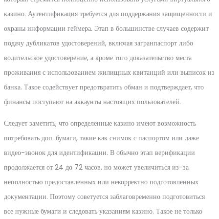
казино. Аутентификация требуется для поддержания защищенности и
охраны информации геймера. Этап в большинстве случаев содержит
подачу дубликатов удостоверений, включая загранпаспорт либо
водительское удостоверение, а кроме того доказательство места
проживания с использованием жилищных квитанций или выписок из
банка. Такое содействует предотвратить обман и подтверждает, что
финансы поступают на аккаунты настоящих пользователей.
Следует заметить, что определенные казино имеют возможность
потребовать доп. бумаги, такие как снимок с паспортом или даже
видео-звонок для идентификации. В обычно этап верификации
продолжается от 24 до 72 часов, но может увеличиться из-за
неполностью предоставленных или некорректно подготовленных
документации. Поэтому советуется заблаговременно подготовиться
все нужные бумаги и следовать указаниям казино. Такое не только