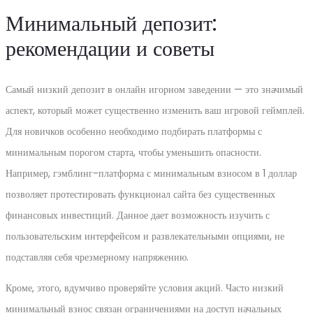
Минимальный депозит:
рекомендации и советы
Самый низкий депозит в онлайн игорном заведении — это значимый
аспект, который может существенно изменить ваш игровой геймплей.
Для новичков особенно необходимо подбирать платформы с
минимальным порогом старта, чтобы уменьшить опасности.
Например, гэмблинг-платформа с минимальным взносом в 1 доллар
позволяет протестировать функционал сайта без существенных
финансовых инвестиций. Данное дает возможность изучить с
пользовательским интерфейсом и развлекательными опциями, не
подставляя себя чрезмерному напряжению.
Кроме, этого, вдумчиво проверяйте условия акций. Часто низкий
минимальный взнос связан ограничениями на доступ начальных