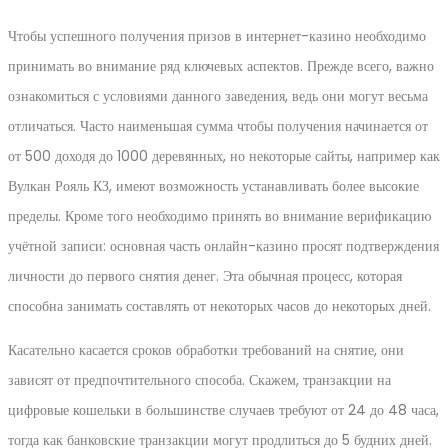
Чтобы успешного получения призов в интернет-казино необходимо
принимать во внимание ряд ключевых аспектов. Прежде всего, важно
ознакомиться с условиями данного заведения, ведь они могут весьма
отличаться. Часто наименьшая сумма чтобы получения начинается от
от 500 доходя до 1000 деревянных, но некоторые сайты, например как
Вулкан Рояль КЗ, имеют возможность устанавливать более высокие
пределы. Кроме того необходимо принять во внимание верификацию
учётной записи: основная часть онлайн-казино просят подтверждения
личности до первого снятия денег. Эта обычная процесс, которая
способна занимать составлять от некоторых часов до некоторых дней.
Касательно касается сроков обработки требований на снятие, они
зависят от предпочтительного способа. Скажем, транзакции на
цифровые кошельки в большинстве случаев требуют от 24 до 48 часа,
тогда как банковские транзакции могут продлиться до 5 будних дней.