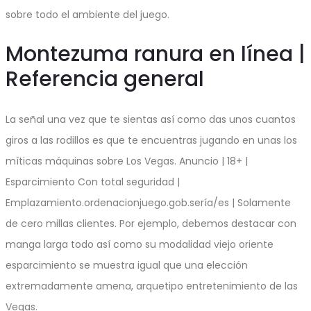
sobre todo el ambiente del juego.
Montezuma ranura en línea |
Referencia general
La señal una vez que te sientas así­ como das unos cuantos
giros a las rodillos es que te encuentras jugando en unas los
míticas máquinas sobre Los Vegas. Anuncio | 18+ |
Esparcimiento Con total seguridad |
Emplazamiento.ordenacionjuego.gob.serí­a/es | Solamente
de cero millas clientes. Por ejemplo, debemos destacar con
manga larga todo así­ como su modalidad viejo oriente
esparcimiento se muestra igual que una elección
extremadamente amena, arquetipo entretenimiento de las
Vegas.