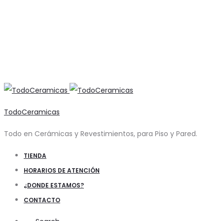
TodoCeramicas
Todo en Cerámicas y Revestimientos, para Piso y Pared.
TIENDA
HORARIOS DE ATENCIÓN
¿DONDE ESTAMOS?
CONTACTO