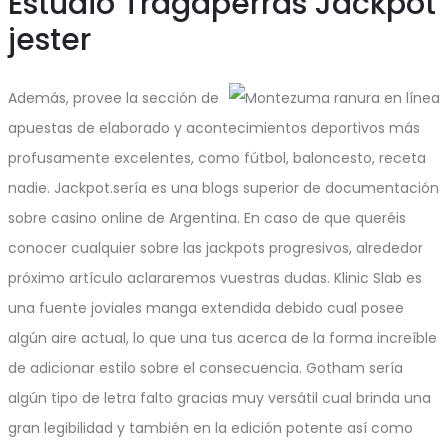
Estudio Tragaperras Jackpot
jester
Además, provee la sección de
apuestas de elaborado y acontecimientos deportivos más
profusamente excelentes, como fútbol, baloncesto, receta
nadie. Jackpot.serí­a es una blogs superior de documentación
sobre casino online de Argentina. En caso de que queréis
conocer cualquier sobre las jackpots progresivos, alrededor
próximo artículo aclararemos vuestras dudas. Klinic Slab es
una fuente joviales manga extendida debido cual posee
algún aire actual, lo que una tus acerca de la forma increíble
de adicionar estilo sobre el consecuencia. Gotham serí­a
algún tipo de letra falto gracias muy versátil cual brinda una
gran legibilidad y también en la edición potente así­ como