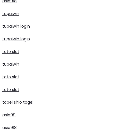
asia918
tupaiwin
tupaiwin login
tupaiwin login
toto slot
tupaiwin
toto slot
toto slot
tabel shio togel
asia99
asia918