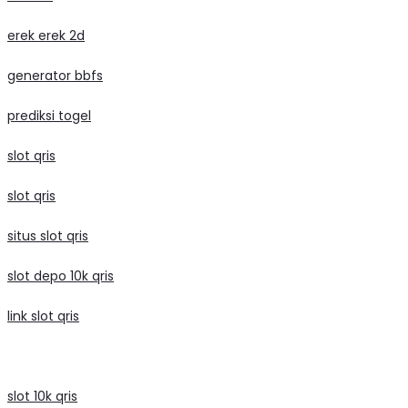
erek erek 2d
generator bbfs
prediksi togel
slot qris
slot qris
situs slot qris
slot depo 10k qris
link slot qris
slot 10k qris