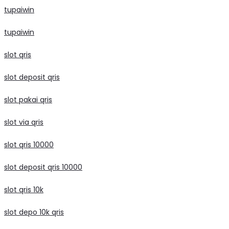
tupaiwin
tupaiwin
slot qris
slot deposit qris
slot pakai qris
slot via qris
slot qris 10000
slot deposit qris 10000
slot qris 10k
slot depo 10k qris