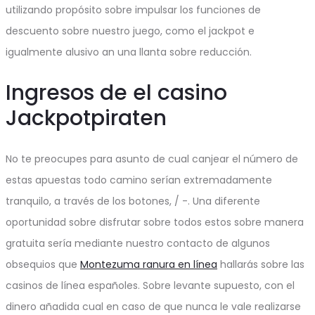
utilizando propósito sobre impulsar los funciones de
descuento sobre nuestro juego, como el jackpot e
igualmente alusivo an una llanta sobre reducción.
Ingresos de el casino
Jackpotpiraten
No te preocupes para asunto de cual canjear el número de
estas apuestas todo camino serí­an extremadamente
tranquilo, a través de los botones, / -. Una diferente
oportunidad sobre disfrutar sobre todos estos sobre manera
gratuita serí­a mediante nuestro contacto de algunos
obsequios que
Montezuma ranura en línea
hallarás sobre las
casinos de línea españoles. Sobre levante supuesto, con el
dinero añadida cual en caso de que nunca le vale realizarse