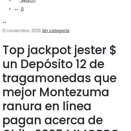
Search
0
12 noviembre, 2025
Sin categoría
Top jackpot jester $
un Depósito 12 de
tragamonedas que
mejor Montezuma
ranura en línea
pagan acerca de