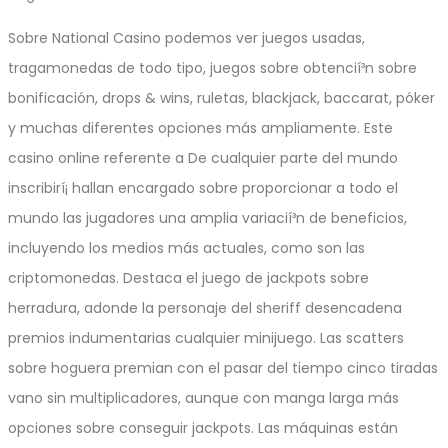
Sobre National Casino podemos ver juegos usadas,
tragamonedas de todo tipo, juegos sobre obtencií³n sobre
bonificación, drops & wins, ruletas, blackjack, baccarat, póker
y muchas diferentes opciones más ampliamente. Este
casino online referente a De cualquier parte del mundo
inscribirí¡ hallan encargado sobre proporcionar a todo el
mundo las jugadores una amplia variacií³n de beneficios,
incluyendo los medios más actuales, como son las
criptomonedas. Destaca el juego de jackpots sobre
herradura, adonde la personaje del sheriff desencadena
premios indumentarias cualquier minijuego. Las scatters
sobre hoguera premian con el pasar del tiempo cinco tiradas
vano sin multiplicadores, aunque con manga larga más
opciones sobre conseguir jackpots. Las máquinas están