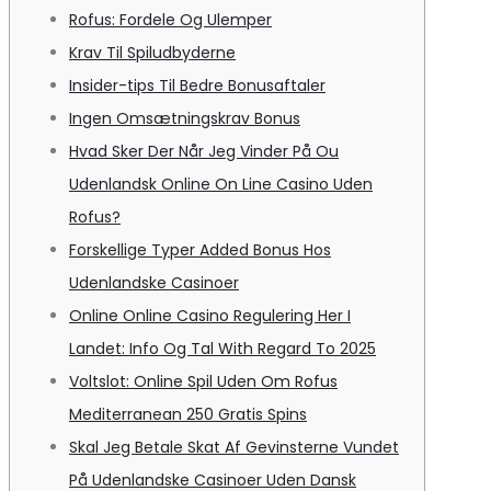
Rofus: Fordele Og Ulemper
Krav Til Spiludbyderne
Insider-tips Til Bedre Bonusaftaler
Ingen Omsætningskrav Bonus
Hvad Sker Der Når Jeg Vinder På Ou
Udenlandsk Online On Line Casino Uden
Rofus?
Forskellige Typer Added Bonus Hos
Udenlandske Casinoer
Online Online Casino Regulering Her I
Landet: Info Og Tal With Regard To 2025
Voltslot: Online Spil Uden Om Rofus
Mediterranean 250 Gratis Spins
Skal Jeg Betale Skat Af Gevinsterne Vundet
På Udenlandske Casinoer Uden Dansk