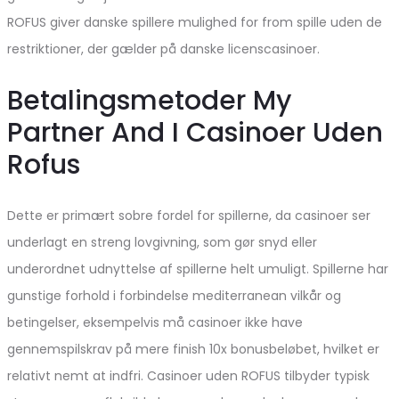
ROFUS giver danske spillere mulighed for from spille uden de
restriktioner, der gælder på danske licenscasinoer.
Betalingsmetoder My
Partner And I Casinoer Uden
Rofus
Dette er primært sobre fordel for spillerne, da casinoer ser
underlagt en streng lovgivning, som gør snyd eller
underordnet udnyttelse af spillerne helt umuligt. Spillerne har
gunstige forhold i forbindelse mediterranean vilkår og
betingelser, eksempelvis må casinoer ikke have
gennemspilskrav på mere finish 10x bonusbeløbet, hvilket er
relativt nemt at indfri. Casinoer uden ROFUS tilbyder typisk