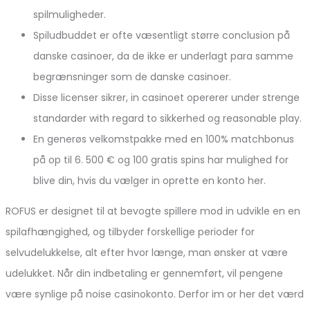
spilmuligheder.
Spiludbuddet er ofte væsentligt større conclusion på
danske casinoer, da de ikke er underlagt para samme
begrænsninger som de danske casinoer.
Disse licenser sikrer, in casinoet opererer under strenge
standarder with regard to sikkerhed og reasonable play.
En generøs velkomstpakke med en 100% matchbonus
på op til 6. 500 € og 100 gratis spins har mulighed for
blive din, hvis du vælger in oprette en konto her.
ROFUS er designet til at bevogte spillere mod in udvikle en en
spilafhængighed, og tilbyder forskellige perioder for
selvudelukkelse, alt efter hvor længe, man ønsker at være
udelukket. Når din indbetaling er gennemført, vil pengene
være synlige på noise casinokonto. Derfor im or her det værd