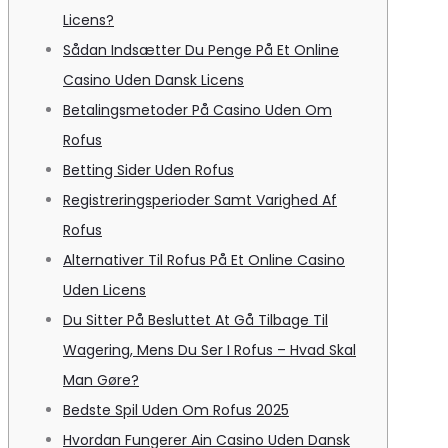
Licens?
Sådan Indsætter Du Penge På Et Online
Casino Uden Dansk Licens
Betalingsmetoder På Casino Uden Om
Rofus
Betting Sider Uden Rofus
Registreringsperioder Samt Varighed Af
Rofus
Alternativer Til Rofus På Et Online Casino
Uden Licens
Du Sitter På Besluttet At Gå Tilbage Til
Wagering, Mens Du Ser I Rofus – Hvad Skal
Man Gøre?
Bedste Spil Uden Om Rofus 2025
Hvordan Fungerer Ain Casino Uden Dansk