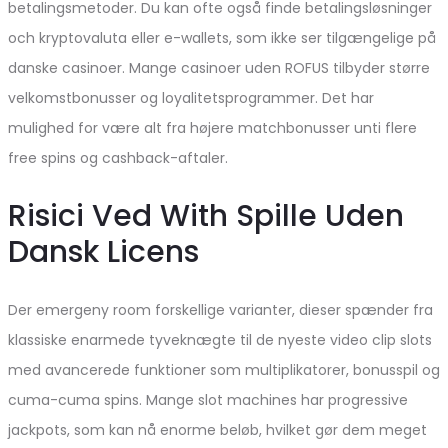
betalingsmetoder. Du kan ofte også finde betalingsløsninger
och kryptovaluta eller e-wallets, som ikke ser tilgængelige på
danske casinoer. Mange casinoer uden ROFUS tilbyder større
velkomstbonusser og loyalitetsprogrammer. Det har
mulighed for være alt fra højere matchbonusser unti flere
free spins og cashback-aftaler.
Risici Ved With Spille Uden
Dansk Licens
Der emergeny room forskellige varianter, dieser spænder fra
klassiske enarmede tyveknægte til de nyeste video clip slots
med avancerede funktioner som multiplikatorer, bonusspil og
cuma-cuma spins. Mange slot machines har progressive
jackpots, som kan nå enorme beløb, hvilket gør dem meget