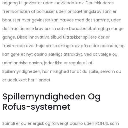
adgang til gevinster uden indviklede krav. Der inkluderes
fremkomsten af ​​bonusser uden omsætningskrav som er
bonusser hvor gevinster kan hæves med det samme, uden
det traditionelle krav om in satse bonusbeløbet rigtig mange
gange. Disse innovative tilbud tiltrækker spillere der er
frustrerede over høje omsætningskrav på ældre casinoer, og
kan gøre et nyt casino særligt attraktivt. Ved at vælge ou
udenlandske casino, jeder ikke er reguleret af
Spillemyndigheden, har mulighed for at du spille, selvom du
er udelukket her i landet.
Spillemyndigheden Og
Rofus-systemet
Spinoli er ou energisk og farverigt casino uden ROFUS, som