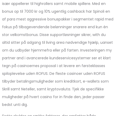
især appellerer til highrollers samt mobile spillere. Med en
bonus op til 7000 kr og 10% ugentlig cashback har Spinoli en
af para mest aggressive bonuspakker i segmentet rapid med
fokus på tilbagevendende belønninger snarere end kun én
stor velkomstbonus. Disse supportløsninger sikrer, with du
altid sitter på adgang til living area nødvendige hjælp, uanset
om du udbyder hjemmefra eller på farten. Investeringen my
partner and i avancerede kundeservicesystemer ser et klart
tegn på casinoernes proposal i at levere en førsteklasses
spiloplevelse uden ROFUS. De fleste casinoer uden ROFUS
tilbyder betalingsmuligheder som kreditkort, e-wallets som
Skrill samt Neteller, samt kryptovaluta. Tjek de specifikke
muligheder på hvert casino for in finde den, jeder passer
bedst unti dig.