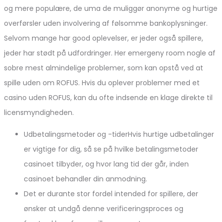
og mere populære, de uma de muliggør anonyme og hurtige
overførsler uden involvering af følsomme bankoplysninger.
Selvom mange har good oplevelser, er jeder også spillere,
jeder har stødt på udfordringer. Her emergeny room nogle af
sobre mest almindelige problemer, som kan opstå ved at
spille uden om ROFUS. Hvis du oplever problemer med et
casino uden ROFUS, kan du ofte indsende en klage direkte til
licensmyndigheden.
Udbetalingsmetoder og -tiderHvis hurtige udbetalinger
er vigtige for dig, så se på hvilke betalingsmetoder
casinoet tilbyder, og hvor lang tid der går, inden
casinoet behandler din anmodning.
Det er durante stor fordel intended for spillere, der
ønsker at undgå denne verificeringsproces og