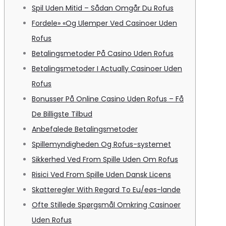
Spil Uden Mitid – Sådan Omgår Du Rofus
Fordele» «Og Ulemper Ved Casinoer Uden
Rofus
Betalingsmetoder På Casino Uden Rofus
Betalingsmetoder I Actually Casinoer Uden
Rofus
Bonusser På Online Casino Uden Rofus – Få
De Billigste Tilbud
Anbefalede Betalingsmetoder
Spillemyndigheden Og Rofus-systemet
Sikkerhed Ved From Spille Uden Om Rofus
Risici Ved From Spille Uden Dansk Licens
Skatteregler With Regard To Eu/eøs-lande
Ofte Stillede Spørgsmål Omkring Casinoer
Uden Rofus