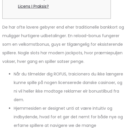
Licens I Praksis?
De har ofte lavere gebyrer end eher traditionelle bankkort og
muliggør hurtigere udbetalinger. En reload-bonus fungerer
som en velkomstbonus, guys er tilgængelig for eksisterende
spillere. Nogle slots har modern jackpots, hvor præmiepuljen
vokser, hver gang en spiller satser penge.
Når du tilmelder dig ROFUS, traicionero du ikke længere
kunne spille på nogen licenserede danske casinoer, og
ni vil heller ikke modtage reklamer elr bonustilbud fra
dem.
Hjemmesiden er designet unti at være intuitiv og
indbydende, hvad for et gør det nemt for både nye og
erfarne spillere at navigere we de mange