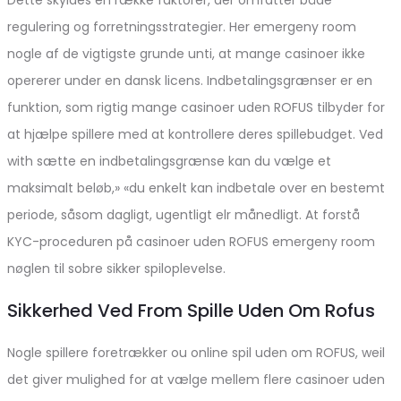
Dette skyldes en række faktorer, der omfatter både
regulering og forretningsstrategier. Her emergeny room
nogle af de vigtigste grunde unti, at mange casinoer ikke
opererer under en dansk licens. Indbetalingsgrænser er en
funktion, som rigtig mange casinoer uden ROFUS tilbyder for
at hjælpe spillere med at kontrollere deres spillebudget. Ved
with sætte en indbetalingsgrænse kan du vælge et
maksimalt beløb,» «du enkelt kan indbetale over en bestemt
periode, såsom dagligt, ugentligt elr månedligt. At forstå
KYC-proceduren på casinoer uden ROFUS emergeny room
nøglen til sobre sikker spiloplevelse.
Sikkerhed Ved From Spille Uden Om Rofus
Nogle spillere foretrækker ou online spil uden om ROFUS, weil
det giver mulighed for at vælge mellem flere casinoer uden