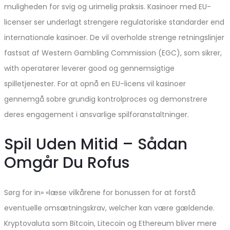
muligheden for svig og urimelig praksis. Kasinoer med EU-
licenser ser underlagt strengere regulatoriske standarder end
internationale kasinoer. De vil overholde strenge retningslinjer
fastsat af Western Gambling Commission (EGC), som sikrer,
with operatører leverer good og gennemsigtige
spilletjenester. For at opnå en EU-licens vil kasinoer
gennemgå sobre grundig kontrolproces og demonstrere
deres engagement i ansvarlige spilforanstaltninger.
Spil Uden Mitid – Sådan
Omgår Du Rofus
Sørg for in» «læse vilkårene for bonussen for at forstå
eventuelle omsætningskrav, welcher kan være gældende.
Kryptovaluta som Bitcoin, Litecoin og Ethereum bliver mere