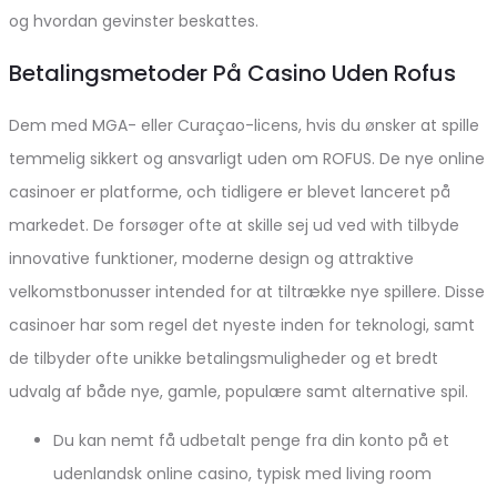
og hvordan gevinster beskattes.
Betalingsmetoder På Casino Uden Rofus
Dem med MGA- eller Curaçao-licens, hvis du ønsker at spille
temmelig sikkert og ansvarligt uden om ROFUS. De nye online
casinoer er platforme, och tidligere er blevet lanceret på
markedet. De forsøger ofte at skille sej ud ved with tilbyde
innovative funktioner, moderne design og attraktive
velkomstbonusser intended for at tiltrække nye spillere. Disse
casinoer har som regel det nyeste inden for teknologi, samt
de tilbyder ofte unikke betalingsmuligheder og et bredt
udvalg af både nye, gamle, populære samt alternative spil.
Du kan nemt få udbetalt penge fra din konto på et
udenlandsk online casino, typisk med living room