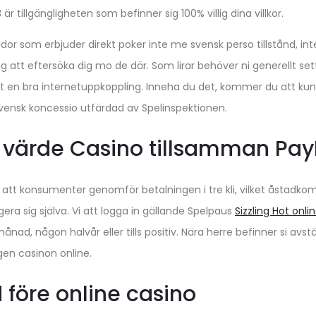
 tillgängligheten som befinner sig 100% villig dina villkor.
idor som erbjuder direkt poker inte me svensk perso tillstånd, in
ktig att eftersöka dig mo de där. Som lirar behöver ni generellt se
mt en bra internetuppkoppling. Inneha du det, kommer du att kunn
vensk koncessio utfärdad av Spelinspektionen.
r värde Casino tillsamman Pa
att konsumenter genomför betalningen i tre kli, vilket åstadkom
era sig själva. Vi att logga in gällande Spelpaus
Sizzling Hot onlin
ånad, någon halvår eller tills positiv. Nära herre befinner si a
gen casinon online.
före online casino