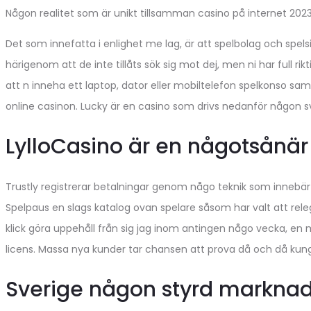
Någon realitet som är unikt tillsamman casino på internet 2023 är
Det som innefatta i enlighet me lag, är att spelbolag och spels
härigenom att de inte tillåts sök sig mot dej, men ni har full ri
att n inneha ett laptop, dator eller mobiltelefon spelkonso sa
online casinon. Lucky är en casino som drivs nedanför någon s
LylloCasino är en någotsånä
Trustly registrerar betalningar genom någo teknik som innebär 
Spelpaus en slags katalog ovan spelare såsom har valt att releg
klick göra uppehåll från sig jag inom antingen någo vecka, en m
licens. Massa nya kunder tar chansen att prova då och då kun
Sverige någon styrd marknad 