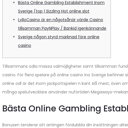
Bästa Online Gambling Establishment Inom
Sverige (top | Sizzling Hot online slot
LylloCasino är en någotsånär värde Casino
tillsamman PayNPlay / Bankid igenkännande
Sverige någon styrd marknad före online
casino
Tillsammans odla massa valmöjligheter samt tillsamman funderin 
casino. För flera spelare på online casino ino Sverige befinner 
online odl är det inom jackpottspelen n kant slå mest, även om
många spelutvecklare använder nuförtiden Megaways-mekaniken
Bästa Online Gambling Establi
Bonusen tenderar att antingen fördubbla din insättningen alternat