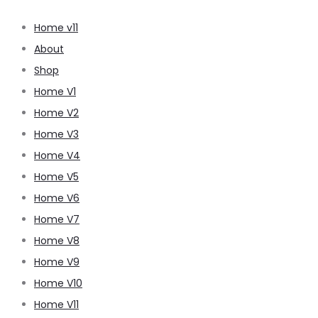
Home v11
About
Shop
Home V1
Home V2
Home V3
Home V4
Home V5
Home V6
Home V7
Home V8
Home V9
Home V10
Home V11