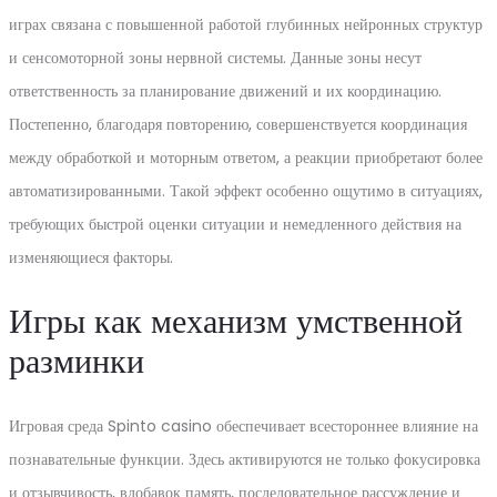
играх связана с повышенной работой глубинных нейронных структур
и сенсомоторной зоны нервной системы. Данные зоны несут
ответственность за планирование движений и их координацию.
Постепенно, благодаря повторению, совершенствуется координация
между обработкой и моторным ответом, а реакции приобретают более
автоматизированными. Такой эффект особенно ощутимо в ситуациях,
требующих быстрой оценки ситуации и немедленного действия на
изменяющиеся факторы.
Игры как механизм умственной
разминки
Игровая среда Spinto casino обеспечивает всестороннее влияние на
познавательные функции. Здесь активируются не только фокусировка
и отзывчивость, вдобавок память, последовательное рассуждение и