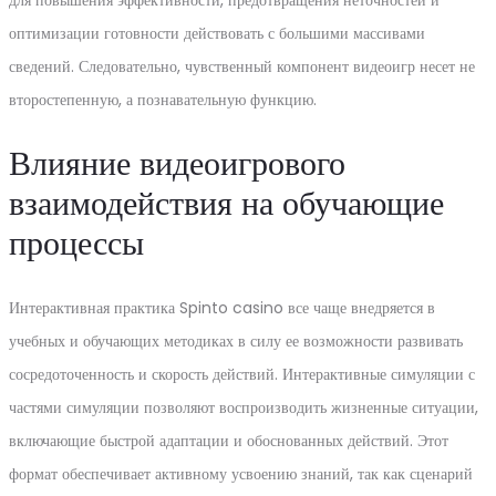
для повышения эффективности, предотвращения неточностей и
оптимизации готовности действовать с большими массивами
сведений. Следовательно, чувственный компонент видеоигр несет не
второстепенную, а познавательную функцию.
Влияние видеоигрового
взаимодействия на обучающие
процессы
Интерактивная практика Spinto casino все чаще внедряется в
учебных и обучающих методиках в силу ее возможности развивать
сосредоточенность и скорость действий. Интерактивные симуляции с
частями симуляции позволяют воспроизводить жизненные ситуации,
включающие быстрой адаптации и обоснованных действий. Этот
формат обеспечивает активному усвоению знаний, так как сценарий