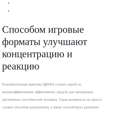
Способом игровые
форматы улучшают
концентрацию и
реакцию
Развлекательная практика Spinto служит одной из
высокоэффективных эффективных средств для тренировки
умственных способностей человека. Такая активность не просто
служит способом развлечения, а также способствует развитию