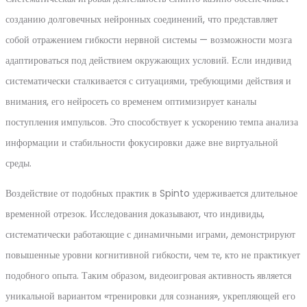
созданию долговечных нейронных соединений, что представляет
собой отражением гибкости нервной системы — возможности мозга
адаптироваться под действием окружающих условий. Если индивид
систематически сталкивается с ситуациями, требующими действия и
внимания, его нейросеть со временем оптимизирует каналы
поступления импульсов. Это способствует к ускорению темпа анализа
информации и стабильности фокусировки даже вне виртуальной
среды.
Воздействие от подобных практик в Spinto удерживается длительное
временной отрезок. Исследования доказывают, что индивиды,
систематически работающие с динамичными играми, демонстрируют
повышенные уровни когнитивной гибкости, чем те, кто не практикует
подобного опыта. Таким образом, видеоигровая активность является
уникальной вариантом «тренировки для сознания», укрепляющей его