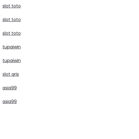
slot toto
slot toto
slot toto
tupaiwin
tupaiwin
slot qris
asia99
asia99
slot
slot