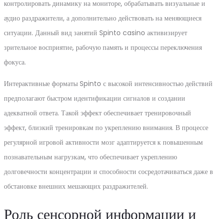
контролировать динамику на мониторе, обрабатывать визуальные и
аудио раздражители, а дополнительно действовать на меняющиеся
ситуации. Данный вид занятий Spinto casino активизирует
зрительное восприятие, рабочую память и процессы переключения
фокуса.
Интерактивные форматы Spinto с высокой интенсивностью действий
предполагают быстром идентификации сигналов и создании
адекватной ответа. Такой эффект обеспечивает тренировочный
эффект, близкий тренировкам по укреплению внимания. В процессе
регулярной игровой активности мозг адаптируется к повышенным
познавательным нагрузкам, что обеспечивает укреплению
долговечности концентрации и способности сосредотачиваться даже в
обстановке внешних мешающих раздражителей.
Роль сенсорной информации и