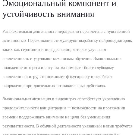
Эмоциональный компонент и
устойчивость внимания
Развлекательная деятельность неразрывно переплетена с чувственной
активностью. Переживания стимулируют выработку нейромедиаторов,
таких как серотонин и норадреналин, которые улучшают
вовлеченность и улучшают механизмы обучения. Эмоциональное
положение интереса и энтузиазма помогает более глубокому
вовлечению в игру, что повышает фокусировку и ослабляет
напряжение при длительных познавательных действиях.
Эмоциональная активация в видеоиграх способствует укреплению
продолжительности концентрации — возможности на протяжении
времени поддерживать внимание на цели без уменьшения
результативности. В обычной деятельности указанный навык требуется