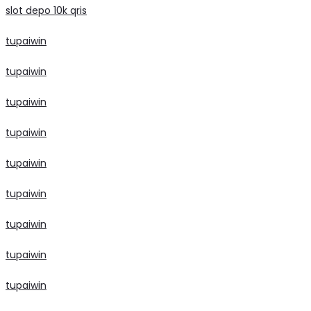
slot depo 10k qris
tupaiwin
tupaiwin
tupaiwin
tupaiwin
tupaiwin
tupaiwin
tupaiwin
tupaiwin
tupaiwin