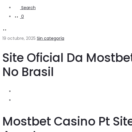
Search
0
19 octubre, 2025
Sin categoría
Site Oficial Da Mostbe
No Brasil
Mostbet Casino Pt Site