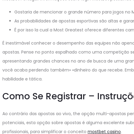
Gostaria de mencionar o grande número para jogos no M
As probabilidades de apostas esportivas são altas e ga
É por isso la cual a Most Greatest oferece diferentes c
É inestimável conhecer o desempenho das equipes não apenas 
apostas. Pense no ponto espalhado como uma competição sec
apresentando grandes chances no ano de busca de uma grande
você acaba perdendo também» «dinheiro do que recebe. Embor
habilidade e tática.
Como Se Registrar – Instruç
Ao contrário das apostas ao vivo, the opção multi-apostas per
potenciais, esta opção sobre apostas é alguma excelente subs
profissionais, para simplificar o conceito
mostbet casino
.