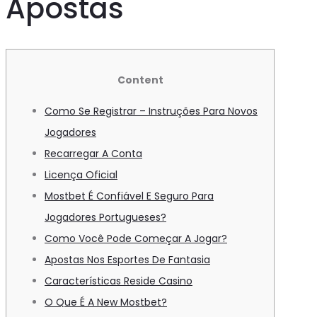
Apostas
Content
Como Se Registrar – Instruções Para Novos
Jogadores
Recarregar A Conta
Licença Oficial
Mostbet É Confiável E Seguro Para
Jogadores Portugueses?
Como Você Pode Começar A Jogar?
Apostas Nos Esportes De Fantasia
Características Reside Casino
O Que É A New Mostbet?