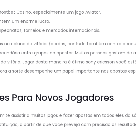
ostbet Casino, especialmente um jogo Aviator.
rantem um enorme lucro.
ampeonatos, torneios e mercados internacionais.
na coluna de vitórias/perdas, contudo também contra because 
undária entre grupos ao apostar. Muitas pessoas gostam de 
 vitória. Jogar desta maneira é ótimo sony ericsson você es
a a sorte desempenhe um papel importante nas apostas esport
ões Para Novos Jogadores
mite assistir a muitos jogos e fazer apostas em todos eles da s
tituição, a partir de que você preveja com precisão os resulta