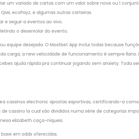
criar um variado de cartas com um valor sobre nove ou 1 conjunt
 Qiwi, ecoPayz, e algumas outras carteiras.
r e seguir a eventos ao vivo.
fletindo o desenrolar do evento.
 ou equipe desejada. O Mostbet App inclui todas because funçõe
a carga, a new velocidade de funcionamento é sempre llano. No
ecebes ajuda rápida pra continuar jogando sem anxiety. Toda se
ra cassinos electronic apostas esportivas, certificando-a com
e cassino la cual são divididos numa série de categorias impo
 mesa elizabeth caça-níqueis.
base em odds oferecidas.