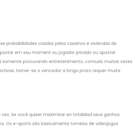
probabilidades criadas pelos cassinos e viviendas de
apostar em seu moment ou jogador privado ou apostar
tá somente procurando entretenimento, contudo muitas vezes
ivas, tornar-se o vencedor a longo prazo requer muita
ó vez. Se você quiser maximizar en totalidad seus ganhos
dos. Os e-sports são basicamente torneios de videojogos