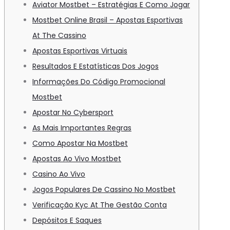
Aviator Mostbet – Estratégias E Como Jogar
Mostbet Online Brasil – Apostas Esportivas
At The Cassino
Apostas Esportivas Virtuais
Resultados E Estatísticas Dos Jogos
Informações Do Código Promocional
Mostbet
Apostar No Cybersport
As Mais Importantes Regras
Como Apostar Na Mostbet
Apostas Ao Vivo Mostbet
Casino Ao Vivo
Jogos Populares De Cassino No Mostbet
Verificação Kyc At The Gestão Conta
Depósitos E Saques