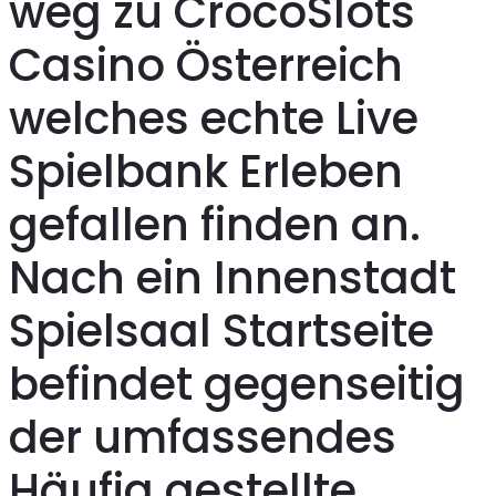
weg zu CrocoSlots
Casino Österreich
welches echte Live
Spielbank Erleben
gefallen finden an.
Nach ein Innenstadt
Spielsaal Startseite
befindet gegenseitig
der umfassendes
Häufig gestellte