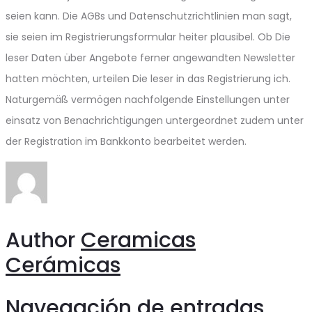
seien kann. Die AGBs und Datenschutzrichtlinien man sagt,
sie seien im Registrierungsformular heiter plausibel. Ob Die
leser Daten über Angebote ferner angewandten Newsletter
hatten möchten, urteilen Die leser in das Registrierung ich.
Naturgemäß vermögen nachfolgende Einstellungen unter
einsatz von Benachrichtigungen untergeordnet zudem unter
der Registration im Bankkonto bearbeitet werden.
Author
Ceramicas
Cerámicas
Navegación de entradas