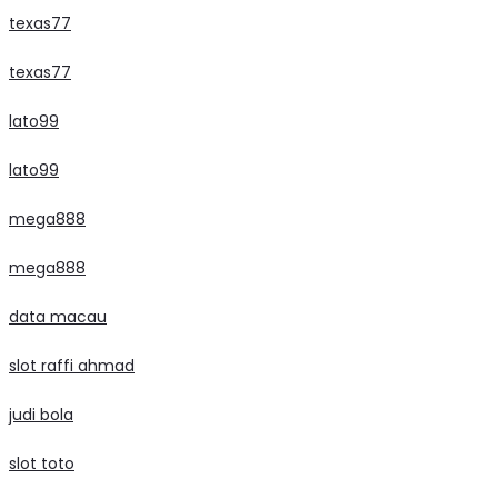
texas77
texas77
lato99
lato99
mega888
mega888
data macau
slot raffi ahmad
judi bola
slot toto