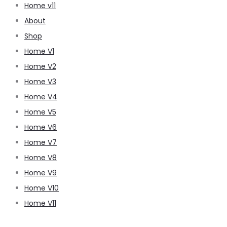
Home v11
About
Shop
Home V1
Home V2
Home V3
Home V4
Home V5
Home V6
Home V7
Home V8
Home V9
Home V10
Home V11
pussy888