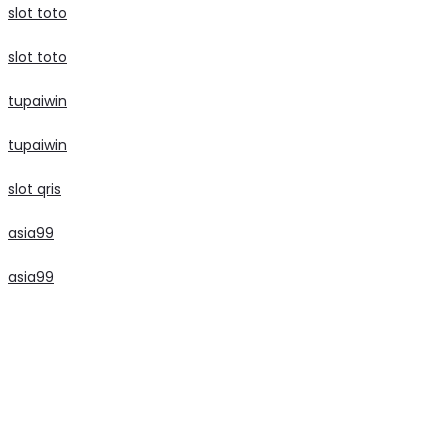
slot toto
slot toto
tupaiwin
tupaiwin
slot qris
asia99
asia99
slot
slot
slot