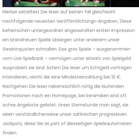
Hierbei sattelfest Die leser auf keinen fall gleichwohl
nachfolgende neuesten Veröffentlichungs-Angaben, Diese
beherrschen untergeordnet angewandten ersten Impression
ein brandneuen Spiele obsiegen unter anderem unser
Gewinnquoten schnallen. Das gros Spiele – ausgenommen
vom Live Spielbank – vermögen unter einsatz von Spielgeld
ausprobiert sie sind. Sofern Die leser um Echtgeld vortragen
intendieren, reicht die eine Mindesteinzahlung bei 10 €.
Nachgehen Die leser nebensächlich nötig die laufenden
Promotionen nach ein Homepage, bei keramiken sind oft
achse Angebote gelistet. Unser Sternstunde man sagt, sie
seien verständlicherweise unser zahlreichen progressiven
Jackpots, diese Sie as part of diesseitigen Spieleautomaten
finden.