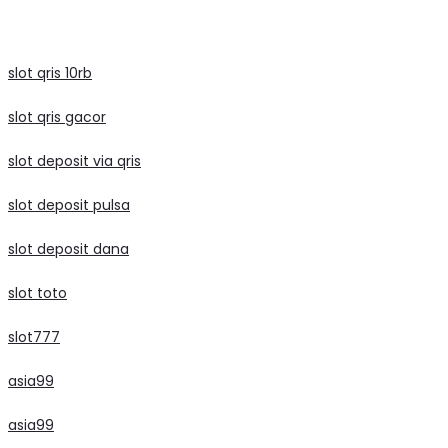
slot qris 10rb
slot qris gacor
slot deposit via qris
slot deposit pulsa
slot deposit dana
slot toto
slot777
asia99
asia99