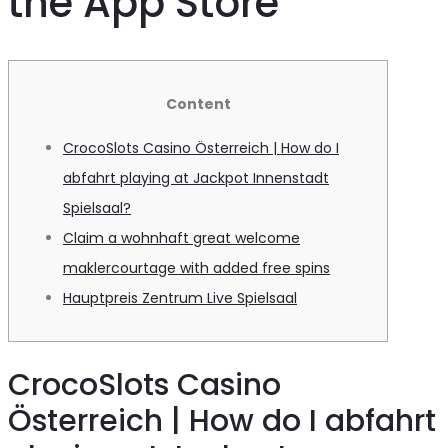
the App Store
Content
CrocoSlots Casino Österreich | How do I
abfahrt playing at Jackpot Innenstadt
Spielsaal?
Claim a wohnhaft great welcome
maklercourtage with added free spins
Hauptpreis Zentrum Live Spielsaal
CrocoSlots Casino
Österreich | How do I abfahrt