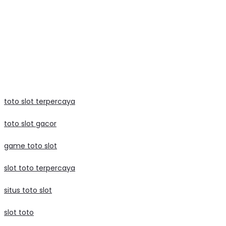
mega888
data macau
slot raffi ahmad
judi bola
toto slot terpercaya
toto slot gacor
game toto slot
slot toto terpercaya
situs toto slot
slot toto