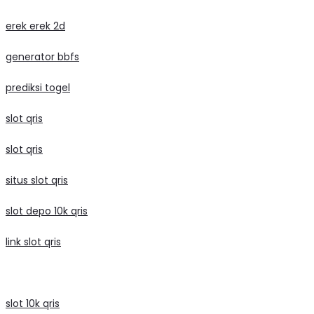
erek erek 2d
generator bbfs
prediksi togel
slot qris
slot qris
situs slot qris
slot depo 10k qris
link slot qris
slot 10k qris