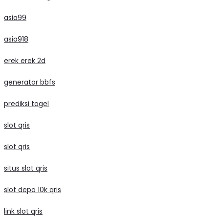
asia99
asia918
erek erek 2d
generator bbfs
prediksi togel
slot qris
slot qris
situs slot qris
slot depo 10k qris
link slot qris