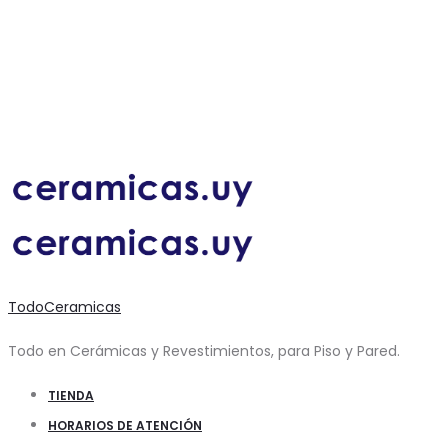
TodoCeramicas
Todo en Cerámicas y Revestimientos, para Piso y Pared.
TIENDA
HORARIOS DE ATENCIÓN