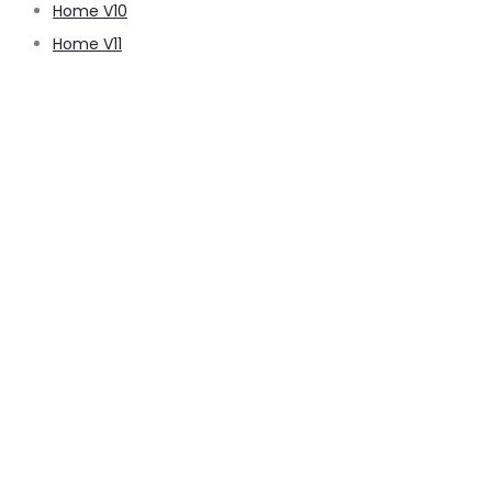
Home V10
Home V11
pussy888
pussy888
pussy888
pussy888
pussy888
pussy888
pussy888
pussy888
pussy888