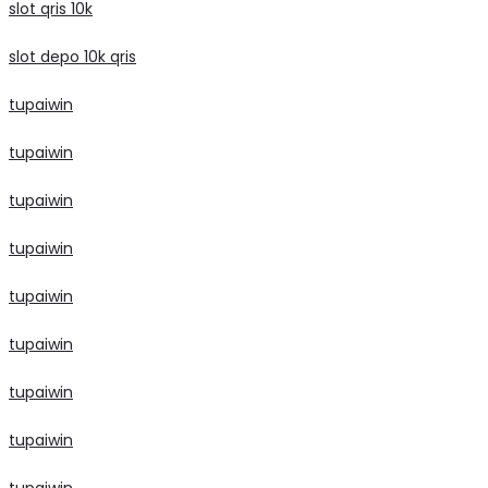
slot qris 10k
slot depo 10k qris
tupaiwin
tupaiwin
tupaiwin
tupaiwin
tupaiwin
tupaiwin
tupaiwin
tupaiwin
tupaiwin