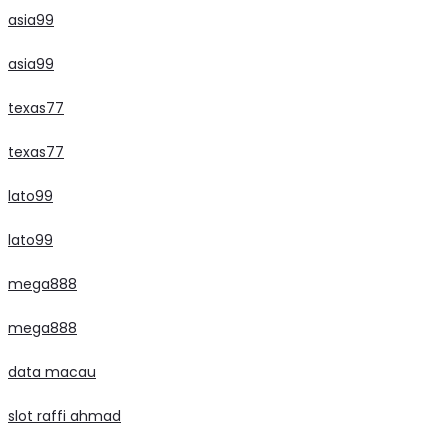
asia99
asia99
texas77
texas77
lato99
lato99
mega888
mega888
data macau
slot raffi ahmad