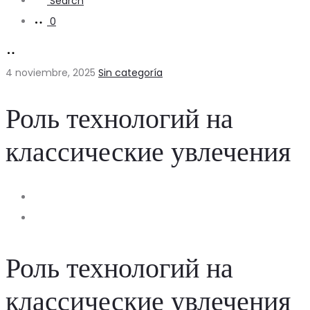
Search
0
4 noviembre, 2025
Sin categoría
Роль технологий на
классические увлечения
Роль технологий на
классические увлечения