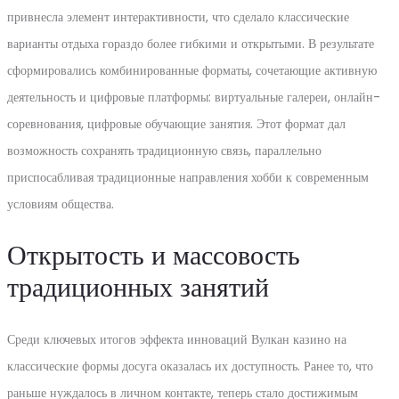
привнесла элемент интерактивности, что сделало классические
варианты отдыха гораздо более гибкими и открытыми. В результате
сформировались комбинированные форматы, сочетающие активную
деятельность и цифровые платформы: виртуальные галереи, онлайн-
соревнования, цифровые обучающие занятия. Этот формат дал
возможность сохранять традиционную связь, параллельно
приспосабливая традиционные направления хобби к современным
условиям общества.
Открытость и массовость
традиционных занятий
Среди ключевых итогов эффекта инноваций Вулкан казино на
классические формы досуга оказалась их доступность. Ранее то, что
раньше нуждалось в личном контакте, теперь стало достижимым