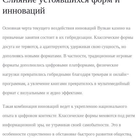
инноваций
Основная черта текущего воздействия инноваций Вулкан казино на
привычные занятия состоит в их гибридизации. Классические формы
досуга не теряются, а адаптируются, удерживая свою сущность, но
дополняясь новыми форматами. В частности, традиционные игровые
форматы дополнились цифровыми платформами, физические
нагрузки превратились гибридными благодаря трекерам и онлайн-
программам, а увлечение книгами превратилось в мультимедийный
формат с визуальными и аудио эффектами.
Такая комбинация инноваций ведет к укреплению национального
опыта в цифровом контексте. Классические формы меняются под ритм
информационной эры, не утрачивая своей самобытности. Это в
особенности существенно в обстановке быстрого развития общества,