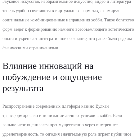
Звуковое искусство, изобразительное искусство, видео и литература
теперь удобно сочетаются в виртуальных форматах, формируя
оригинальные комбинированные направления хобби. Такое богатство
форм ведет к формированию намного всеобъемлющего эстетического
опыта и укрепляет интегративное осознание, что ранее было редким
физическими ограничениями.
Влияние инноваций на
побуждение и ощущение
результата
Распространение современных платформ казино Вулкан
трансформировало и понимание личных успехов в хобби. Если
раньше итог оценивался преимущественно через внутреннее
удовлетворенность, то сегодня значительную роль играет публичное