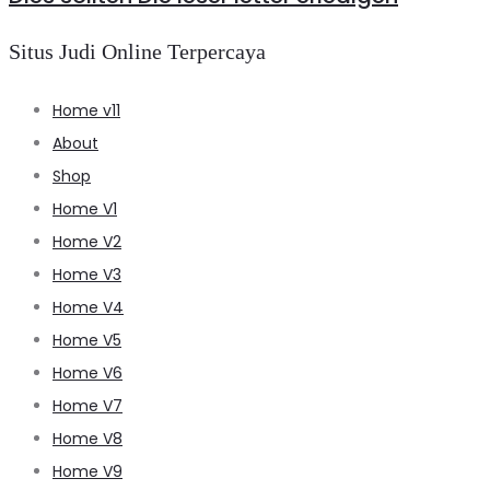
Situs Judi Online Terpercaya
Home v11
About
Shop
Home V1
Home V2
Home V3
Home V4
Home V5
Home V6
Home V7
Home V8
Home V9