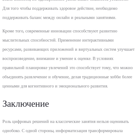
Для того чтобы поддерживать здоровое действие, необходимо
поддерживать баланс между онлайн и реальными занятиями.
Кроме того, современные инновации способствуют развитию
мыслительных способностей. Применение интерактивными
ресурсами, развивающих приложений и виртуальных систем улучшает
воспроизведение, внимание и умение к оценке. В условиях
правильной планировке увлечений это способствует тому, что можно
объединять развлечение и обучение, делая традиционные хобби более
ценными для когнитивного и эмоционального развития.
Заключение
Роль цифровых решений на классические занятия нельзя оценивать
однобоко. С одной стороны, информатизация трансформировала