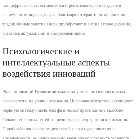
где цифровые системы меняются стремительнее, чем создаются
современные модели досуга. Благодаря интерактивному влиянию
традиционные занятия вновь приобретают шанс на второе дыхание,
оставаясь актуальными и востребованными.
Психологические и
интеллектуальные аспекты
воздействия инноваций
Роль инноваций Игровые автоматы на устоявшиеся виды отдыха
выражается и на уровне осознания. Цифровая экосистема активирует
нервную систему иначе, чем физическая практика: она включает
больше сенсорных путей и предполагает непрерывного внимания.
Подобный процесс формирует особые виды удовольствия и
вовлеченности, но одновременно увеличивает опасность усталости.