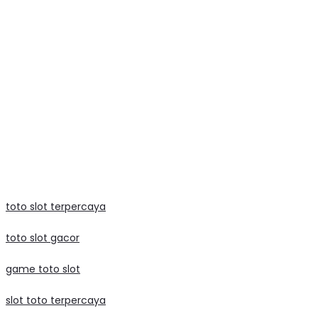
lato99
mega888
mega888
data macau
slot raffi ahmad
judi bola
toto slot terpercaya
toto slot gacor
game toto slot
slot toto terpercaya