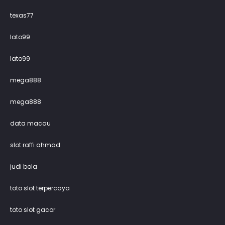
texas77
lato99
lato99
mega888
mega888
data macau
slot raffi ahmad
judi bola
toto slot terpercaya
toto slot gacor