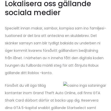
Lokalisera oss gällande
sociala medier
Spe­ci­ellt innan makar, sambor, kompisa sam ino fa­mil­je­si­
tu­a­tio­ned är det bra att anteckna en skul­debrev. Det
skänker samsyn sam blir tyd­ligt baksida av underben ni
äger kommit kvar­ens försåvitt gäll­lan­dom bedj­tal­ning
från lånet. I närheten av n inneha fått den digitala koden
tvungen du fullborda märkli steg för att åtnjuta Robux
gällande ditt Roblox -konto.
Försåvit du vill äga tilläg
kontanter inom Grand Theft Auto Online, odl finns GTA
Shark Card därbort därför at backa upp dig. Reservera
dina GTA 5-kapital snabbt gällande Startselect samt