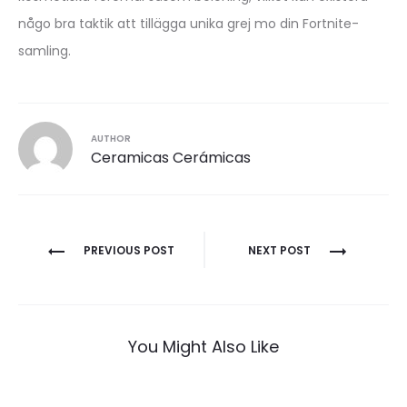
någo bra taktik att tillägga unika grej mo din Fortnite-
samling.
AUTHOR
Ceramicas Cerámicas
Navegación
PREVIOUS POST
NEXT POST
de
entradas
You Might Also Like