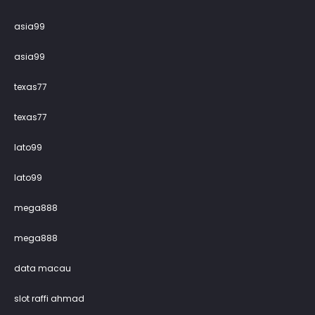
asia99
asia99
texas77
texas77
lato99
lato99
mega888
mega888
data macau
slot raffi ahmad