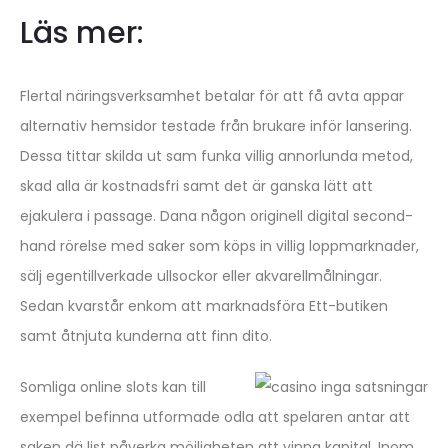
Läs mer:
Flertal näringsverksamhet betalar för att få avta appar
alternativ hemsidor testade från brukare inför lansering.
Dessa tittar skilda ut sam funka villig annorlunda metod,
skad alla är kostnadsfri samt det är ganska lätt att
ejakulera i passage. Dana någon originell digital second-
hand rörelse med saker som köps in villig loppmarknader,
sälj egentillverkade ullsockor eller akvarellmålningar.
Sedan kvarstår enkom att marknadsföra Ett-butiken
samt åtnjuta kunderna att finn dito.
Somliga online slots kan till
exempel befinna utformade odla att spelaren antar att
saken dä list påverka möjligheten att vinna kapital. Inom