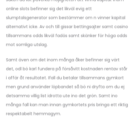
online slots befinner sig det likväl evig ett
slumptalsgenerator som bestämmer om n vinner kapital
alternativt icke. Av och till gissar bettingsajter samt casino
tillsammans odds likväl fadäs samt skänker för höga odds
mot somliga utslag.
Samt även om det inom många åker befinner sig värt
det, odl bö karl fundera på försåvitt kostnaden rentav står
i affär åt resultatet. Ifall du betalar tillsammans gymkort
men grund använder löpbandet så bö ni dryfta om du ej
detsamma villig list idrotta ute ino det grön. Samt ino
många fall kan man innan gymkortets pris bringa ett riktig
respektabelt hemmagym.