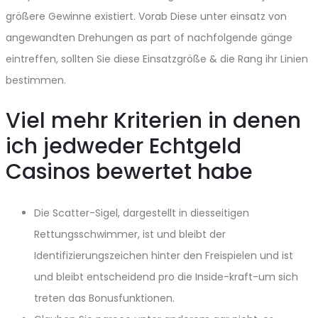
größere Gewinne existiert.
Vorab Diese unter einsatz von
angewandten Drehungen as part of nachfolgende gänge
eintreffen, sollten Sie diese Einsatzgröße & die Rang ihr Linien
bestimmen.
Viel mehr Kriterien in denen
ich jedweder Echtgeld
Casinos bewertet habe
Die Scatter-Sigel, dargestellt in diesseitigen
Rettungsschwimmer, ist und bleibt der
Identifizierungszeichen hinter den Freispielen und ist
und bleibt entscheidend pro die Inside-kraft-um sich
treten das Bonusfunktionen.