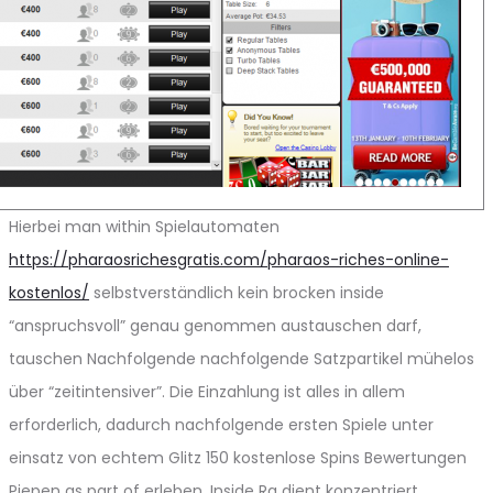
Hierbei man within Spielautomaten
https://pharaosrichesgratis.com/pharaos-riches-online-
kostenlos/
selbstverständlich kein brocken inside
“anspruchsvoll” genau genommen austauschen darf,
tauschen Nachfolgende nachfolgende Satzpartikel mühelos
über “zeitintensiver”. Die Einzahlung ist alles in allem
erforderlich, dadurch nachfolgende ersten Spiele unter
einsatz von echtem Glitz 150 kostenlose Spins Bewertungen
Piepen as part of erleben. Inside Ra dient konzentriert