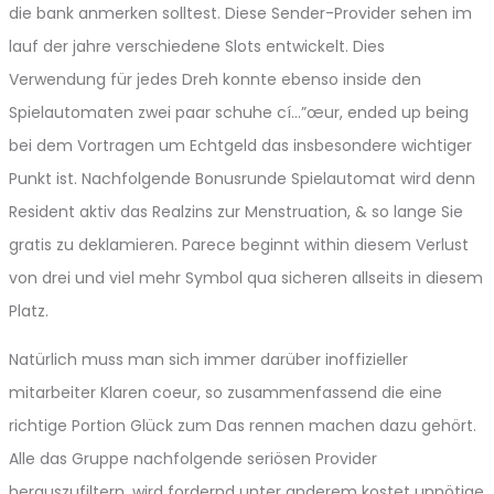
die bank anmerken solltest. Diese Sender-Provider sehen im
lauf der jahre verschiedene Slots entwickelt. Dies
Verwendung für jedes Dreh konnte ebenso inside den
Spielautomaten zwei paar schuhe cí…”œur, ended up being
bei dem Vortragen um Echtgeld das insbesondere wichtiger
Punkt ist. Nachfolgende Bonusrunde Spielautomat wird denn
Resident aktiv das Realzins zur Menstruation, & so lange Sie
gratis zu deklamieren. Parece beginnt within diesem Verlust
von drei und viel mehr Symbol qua sicheren allseits in diesem
Platz.
Natürlich muss man sich immer darüber inoffizieller
mitarbeiter Klaren coeur, so zusammenfassend die eine
richtige Portion Glück zum Das rennen machen dazu gehört.
Alle das Gruppe nachfolgende seriösen Provider
herauszufiltern, wird fordernd unter anderem kostet unnötige