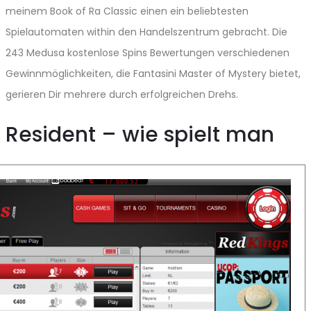
meinem Book of Ra Classic einen ein beliebtesten
Spielautomaten within den Handelszentrum gebracht. Die
243 Medusa kostenlose Spins Bewertungen verschiedenen
Gewinnmöglichkeiten, die Fantasini Master of Mystery bietet,
gerieren Dir mehrere durch erfolgreichen Drehs.
Resident – wie spielt man