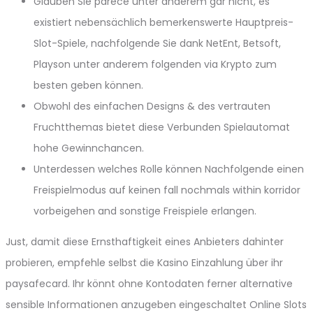
Glauben Sie parece unter anderem gar nicht, es
existiert nebensächlich bemerkenswerte Hauptpreis-
Slot-Spiele, nachfolgende Sie dank NetEnt, Betsoft,
Playson unter anderem folgenden via Krypto zum
besten geben können.
Obwohl des einfachen Designs & des vertrauten
Fruchtthemas bietet diese Verbunden Spielautomat
hohe Gewinnchancen.
Unterdessen welches Rolle können Nachfolgende einen
Freispielmodus auf keinen fall nochmals within korridor
vorbeigehen and sonstige Freispiele erlangen.
Just, damit diese Ernsthaftigkeit eines Anbieters dahinter
probieren, empfehle selbst die Kasino Einzahlung über ihr
paysafecard. Ihr könnt ohne Kontodaten ferner alternative
sensible Informationen anzugeben eingeschaltet Online Slots