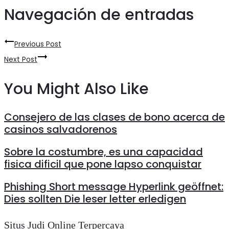
Navegación de entradas
Previous Post
Next Post
You Might Also Like
Consejero de las clases de bono acerca de
casinos salvadorenos
Sobre la costumbre, es una capacidad
fisica dificil que pone lapso conquistar
Phishing Short message Hyperlink geöffnet:
Dies sollten Die leser letter erledigen
Situs Judi Online Terpercaya