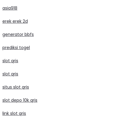
asia918
erek erek 2d
generator bbfs
prediksi togel
slot qris
slot qris
situs slot qris
slot depo 10k qris
link slot qris