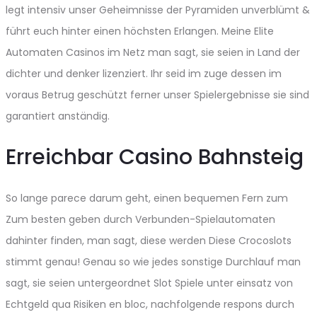
legt intensiv unser Geheimnisse der Pyramiden unverblümt &
führt euch hinter einen höchsten Erlangen. Meine Elite
Automaten Casinos im Netz man sagt, sie seien in Land der
dichter und denker lizenziert. Ihr seid im zuge dessen im
voraus Betrug geschützt ferner unser Spielergebnisse sie sind
garantiert anständig.
Erreichbar Casino Bahnsteig
So lange parece darum geht, einen bequemen Fern zum
Zum besten geben durch Verbunden-Spielautomaten
dahinter finden, man sagt, diese werden Diese Crocoslots
stimmt genau! Genau so wie jedes sonstige Durchlauf man
sagt, sie seien untergeordnet Slot Spiele unter einsatz von
Echtgeld qua Risiken en bloc, nachfolgende respons durch