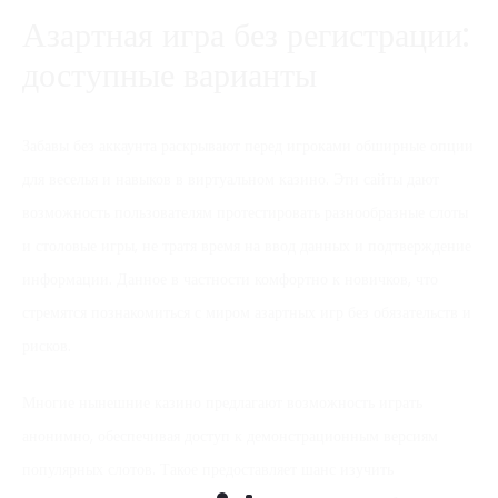
Азартная игра без регистрации:
доступные варианты
Забавы без аккаунта раскрывают перед игроками обширные опции
для веселья и навыков в виртуальном казино. Эти сайты дают
возможность пользователям протестировать разнообразные слоты
и столовые игры, не тратя время на ввод данных и подтверждение
информации. Данное в частности комфортно к новичков, что
стремятся познакомиться с миром азартных игр без обязательств и
рисков.
Многие нынешние казино предлагают возможность играть
анонимно, обеспечивая доступ к демонстрационным версиям
популярных слотов. Такое предоставляет шанс изучить