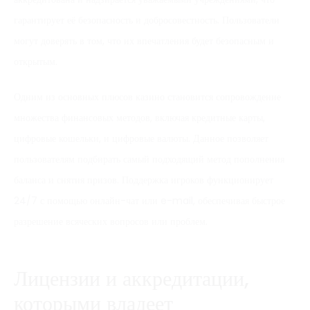
гарантирует её безопасность и добросовестность. Пользователи
могут доверять в том, что их впечатления будет безопасным и
открытым.
Одним из основных плюсов казино становится сопровождение
множества финансовых методов, включая кредитные карты,
цифровые кошельки, и цифровые валюты. Данное позволяет
пользователям подбирать самый подходящий метод пополнения
баланса и снятия призов. Поддержка игроков функционирует
24/7 с помощью онлайн-чат или e-mail, обеспечивая быстрое
разрешение всяческих вопросов или проблем.
Лицензии и аккредитации,
которыми владеет