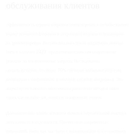
обслуживания клиентов
Эффективность сервиса сопровождения игроков в онлайн-казино
играет основную функцию в сохранении игроков и повышении
их удовлетворения. Высококлассная служба поддержки должна
быть в наличии 24/7, предоставляя клиентам оперативные
реакции на все возможные запросы. Исследования
свидетельствуют, что более 70% геймеров выбирают игровым
площадкам с оперативной и опытной службой поддержки. Это
акцентирует важность обеспечения различных методов связи,
таких как онлайн-чат, имейл и телефонный звонок.
Дополнительно одним аспектом является персональный подход к
делу клиенту в отдельности. Применение современных
инноваций, таких как чат-боты с компонентами искусственного