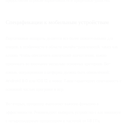
предоставляя игрокам вариативность и предельное удобство.
Спецификации к мобильным устройствам
Портативные аппараты делаются все более значительными для
юзеров, в особенности в области онлайн-развлечений, таких как
казино. Чтобы обеспечить наилучший впечатление, важно
принимать во внимание несколько основных критериев. Во-
начале, операционная платформа должна быть обновлённой:
Android 8.0 или iOS 12 и новее. Такое гарантирует сочетаемость с
основной частью программ и игр.
Во-вторых, процессор выполняет важную функцию в
эффективности. Рекомендуют выбирать устройства с как минимум
с четырехъядерным процессором и частотой от 1.8 ГГц.