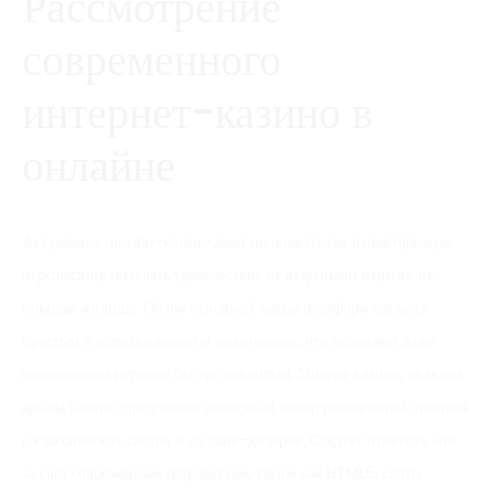
Рассмотрение
современного
интернет-казино в
онлайне
Актуальные онлайн-казино дают пользователям неповторимую
перспективу получать удовольствие от азартными играми, не
покидая жилища. Облик основной массы платформ сделался
простым в использовании и заманчивым, что позволяет даже
начинающим игрокам быстро освоиться. Многие казино, включая
аркада казино, предлагают обширный набор развлечений: начиная
с классических слотов и до лайв-дилеров. Следует отметить, что
за счет современным разработкам, таким как HTML5, слоты