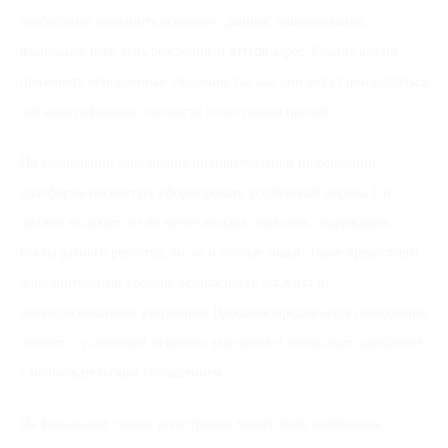
необходимо заполнить основную данные: наименование,
фамильное имя, день рождения, и email адрес. Крайне важно
применять обновленные сведения, так как они могут понадобиться
для идентификации личности и получения призов.
По завершении заполнения индивидуальной информации,
платформа посоветует сформировать устойчивый пароль. Он
должен включать из не менее восьми символов, содержащих
буквы разного регистра, числа и особые знаки. Такое предоставит
дополнительный уровень безопасность аккаунта от
неавторизованного вторжения. Вдобавок предлагается немедленно
изучить с условиями игорного заведения и согласовать одобрение
с пользовательским соглашением.
На финальном стадии регистрации может быть необходима