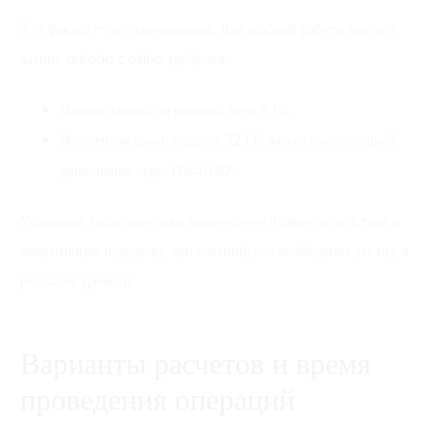
3-й фактор — это запоминание. Для удобной работы вместе с
казино arkada casino требуется:
Память память: по крайней мере 3 ГБ.
Встроенная хранилище: от 32 ГБ, желательно с опцией
дополнения через microSD.
Указанные характеристики гарантируют плавность действия и
оперативную подгрузку приложений, что необходимо для игр в
реальном времени.
Варианты расчетов и время
проведения операций