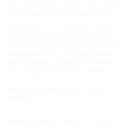
автомат обладает RTP 96%, это подразумевает, что из каждой бета
в 100 рублей геймер может рассчитывать вернуть 96 рублей.
Важно осознавать, что честность развлечений в гемблинговых
клубах регулируется определенными органами и лицензиями.
Производители непредсказуемых цифр (ГСЧ) применяются для
гарантирования неожиданности исходов. Казино, обладающие
лицензией от престижных юрисдикций, таких как Мальтийская
комиссия или Кюрасаоская комиссия, обязаны выполнять частые
аудиты своих ГСЧ. Это подтверждает пользователям, что
конкретно ихние перспективы на выигрыш соотносятся с
заявленному RTP.
Помимо этого, важно заметить, что процент RTP может
варьироваться в зависимости от типа игры. Слоты как правило