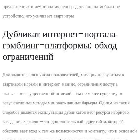
предложениях и чемпионатах непосредственно на мобильное
устройство, что усиливает азарт игры.
Дубликат интернет-портала
гэмблинг-платформы: обход
ограничений
Для значительного числа пользователей, хотящих погрузиться в
азартными играми в интернет-казино, ограничения доступа
оказываются существенной помехой. Тем не менее существуют
результативные методы миновать данные барьеры. Одним из таких
способов является эксплуатация дубликатов веб-ресурса игорного
заведения. Зеркало — это дополнительный адрес сайта, который
обеспечивает вход к тем же возможностям и контенту, что и основной