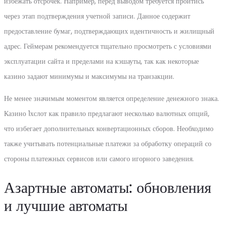
избежать отсрочек. Например, перед выводом требуется пройтись
через этап подтверждения учетной записи. Данное содержит
предоставление бумаг, подтверждающих идентичность и жилищный
адрес. Геймерам рекомендуется тщательно просмотреть с условиями
эксплуатации сайта и пределами на кэшауты, так как некоторые
казино задают минимумы и максимумы на транзакции.
Не менее значимым моментом является определение денежного знака.
Казино 1хслот как правило предлагают несколько валютных опций,
что избегает дополнительных конвертационных сборов. Необходимо
также учитывать потенциальные платежи за обработку операций со
стороны платежных сервисов или самого игорного заведения.
Азартные автоматы: обновления
и лучшие автоматы