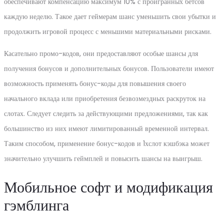
обеспечивают компенсацию максимум 10% с проигранных бетсов
каждую неделю. Такое дает геймерам шанс уменьшить свои убытки и
продолжить игровой процесс с меньшими материальными рисками.
Касательно промо-кодов, они предоставляют особые шансы для
получения бонусов и дополнительных бонусов. Пользователи имеют
возможность применять бонус-коды для повышения своего
начального вклада или приобретения безвозмездных раскруток на
слотах. Следует следить за действующими предложениями, так как
большинство из них имеют лимитированный временной интервал.
Таким способом, применение бонус-кодов и 1хслот кэшбэка может
значительно улучшить геймплей и повысить шансы на выигрыш.
Мобильное софт и модификация
гэмблинга