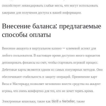
способствует ликвидировать слабые места, что могут использовать
хакерами для получения доступа к вашей информации.
Внесение баланса: предлагаемые
способы оплаты
Внесение аккаунта в виртуальном казино — ключевой аспект для
любого пользователя. В настоящее время доступно много вариантов
депонировать финансы на счет, чтобы стартовать игровой процесс.
Дебетовые карты являются одним из самых популярных методов. Они
обеспечивают стабильность и защиту операций. Применение карт
Виза и Мастеркард позволяет мгновенно внести средства на аккаунт
игрока, что очень комфортно для тех, кто не хочет терять время.
Электронные кошельки, такие как Skrill и Neteller, также