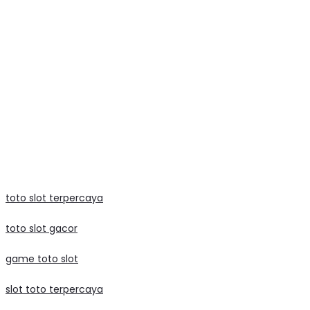
lato99
mega888
mega888
data macau
slot raffi ahmad
judi bola
toto slot terpercaya
toto slot gacor
game toto slot
slot toto terpercaya