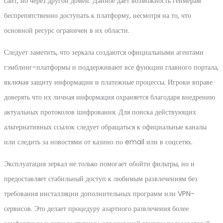
сайт, но через другой домен. Данное даёт возможность геймерам
беспрепятственно доступать к платформу, несмотря на то, что
основной ресурс ограничен в их области.
Следует заметить, что зеркала создаются официальными агентами
гэмблинг-платформы и поддерживают все функции главного портала,
включая защиту информации и платежные процессы. Игроки вправе
доверять что их личная информация охраняется благодаря внедрению
актуальных протоколов шифрования. Для поиска действующих
альтернативных ссылок следует обращаться к официальные каналы
или следить за новостями от казино по email или в соцсетях.
Эксплуатация зеркал не только помогает обойти фильтры, но и
предоставляет стабильный доступ к любимым развлечениям без
требования инсталляции дополнительных программ или VPN-
сервисов. Это делает процедуру азартного развлечения более