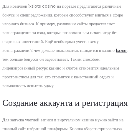
Для новичков 1xslots casino на портале предлагаются различные
бонусы и спецпредложения, которые способствуют влиться в сфере
игорного бизнеса. К примеру, различные сайты предоставляют
вознаграждения за вход, которые позволяют вам начать игру без
стартовых инвестиций. Ещё необходимо учесть схему
вознаграждений: чем дольше пользователь находится в казино
1хслот
,
тем больше бонусов он зарабатывает. Таким способом,
лицензированный ресурс казино и слотов становится идеальным
пространством для тех, кто стремится к качественный отдых и
возможность испытать удачу.
Создание аккаунта и регистрация
Для запуска учетной записи в виртуальном казино нужно зайти на
главный сайт избранной платформы. Кнопка «Зарегистрироваться»