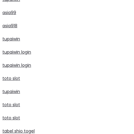
asia99
asia918
tupaiwin
tupaiwin login
tupaiwin login
toto slot
tupaiwin
toto slot
toto slot
tabel shio togel