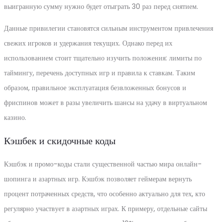
выигранную сумму нужно будет отыграть 30 раз перед снятием.
Данные привилегии становятся сильным инструментом привлечения
свежих игроков и удержания текущих. Однако перед их
использованием стоит тщательно изучить положения: лимиты по
таймингу, перечень доступных игр и правила к ставкам. Таким
образом, правильное эксплуатация безвложенных бонусов и
фриспинов может в разы увеличить шансы на удачу в виртуальном
казино.
Кэшбек и скидочные коды
Кэшбэк и промо-коды стали существенной частью мира онлайн-
шопинга и азартных игр. Кэшбэк позволяет геймерам вернуть
процент потраченных средств, что особенно актуально для тех, кто
регулярно участвует в азартных играх. К примеру, отдельные сайты