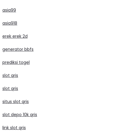
asia99
asia918
erek erek 2d
generator bbfs
prediksi togel
slot qris
slot qris
situs slot qris
slot depo 10k qris
link slot qris