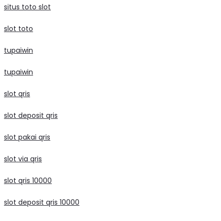
situs toto slot
slot toto
tupaiwin
tupaiwin
slot qris
slot deposit qris
slot pakai qris
slot via qris
slot qris 10000
slot deposit qris 10000