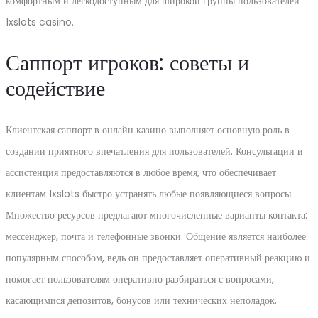
комфортным и легкодоступным для широкой группы пользователей
1xslots casino.
Саппорт игроков: советы и
содействие
Клиентская саппорт в онлайн казино выполняет основную роль в
создании приятного впечатления для пользователей. Консультации и
ассистенция предоставляются в любое время, что обеспечивает
клиентам 1xslots быстро устранять любые появляющиеся вопросы.
Множество ресурсов предлагают многочисленные варианты контакта:
мессенджер, почта и телефонные звонки. Общение является наиболее
популярным способом, ведь он предоставляет оперативный реакцию и
помогает пользователям оперативно разбираться с вопросами,
касающимися депозитов, бонусов или технических неполадок.