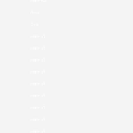
Home v11
About
Shop
Home V1
Home V2
Home V3
Home V4
Home V5
Home V6
Home V7
Home V8
Home V9