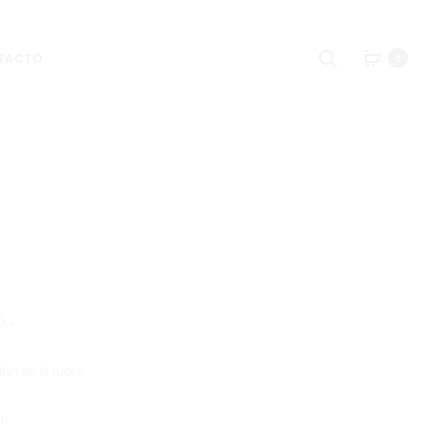
l
TACTO
0
O –
n en el rubro
l