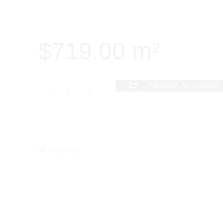
$
719.00
m²
AÑADIR AL CARRI
COMPARE