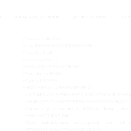
Piedra Oa Fi
A
HORARIOS DE ATENCIÓN
¿DONDE ESTAMOS?
CON
– Modelo: Piedra Oa Fil
– Tipo: PAREDES RUSTICAS DE ENCASTRE
– Medidas: 31 x 54
– Mts x caja: 1,51 m2
– PRECIO POR METRO CUADRADO
– Procedencia: BRASIL
– Calidad: PRIMERA
– VENTA POR CAJA CERRADA DE FABRICA
– CONTAMOS CON ENTREGA PROPIA GARANTIZANDO EL SERVICI
– LOS MEJORES TIEMPOS DE ENTREGA CON COSTOS MINIMOS –
– Compre seguro, tenemos más de 20 años de especializació
– ENVIAMOS A TODO EL PAIS
– Todas nuestras fotos son reales captadas en nuestro loca
– RETIROS EN EL LOCAL PREVIA COORDINACION