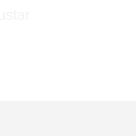
ustar