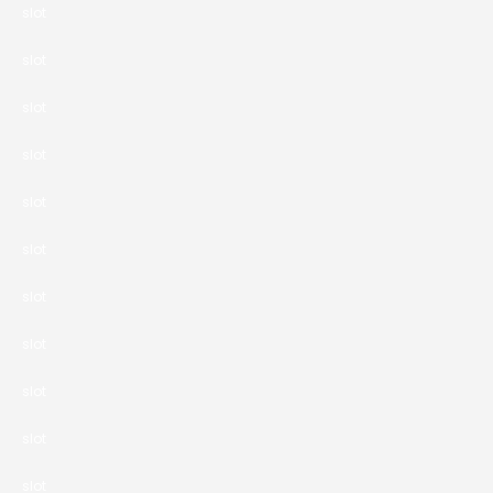
slot
slot
slot
slot
slot
slot
slot
slot
slot
slot
slot