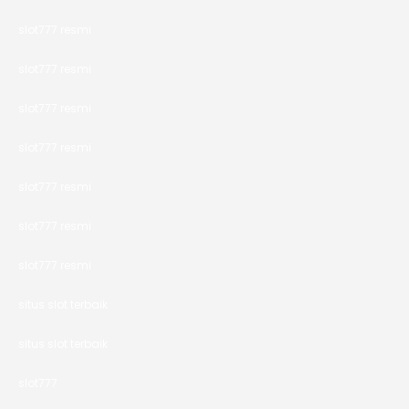
slot777 resmi
slot777 resmi
slot777 resmi
slot777 resmi
slot777 resmi
slot777 resmi
slot777 resmi
situs slot terbaik
situs slot terbaik
slot777