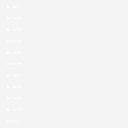
Home V1
Home V2
Home V3
Home V4
Home V5
Home V6
Home V7
Home V8
Home V9
Home V10
Home V11