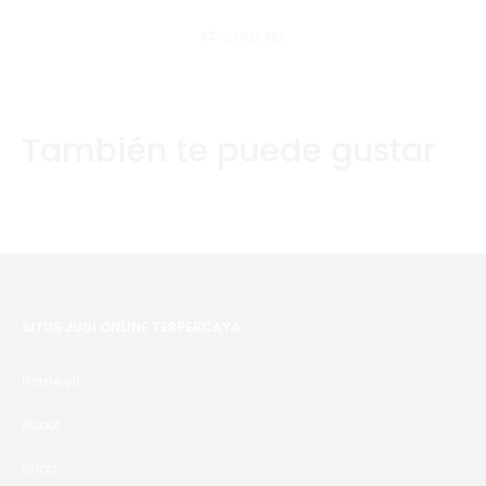
COMPARE
También te puede gustar
SITUS JUDI ONLINE TERPERCAYA
Home v11
About
Shop