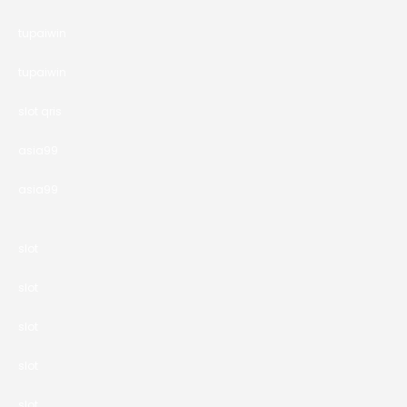
tupaiwin
tupaiwin
slot qris
asia99
asia99
slot
slot
slot
slot
slot