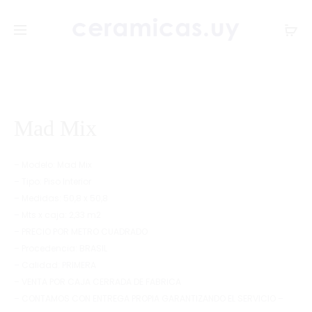
¡Oferta!
Mad Mix
– Modelo: Mad Mix
– Tipo: Piso Interior
– Medidas: 50,8 x 50,8
– Mts x caja: 2,33 m2
– PRECIO POR METRO CUADRADO
– Procedencia: BRASIL
– Calidad: PRIMERA
– VENTA POR CAJA CERRADA DE FABRICA
– CONTAMOS CON ENTREGA PROPIA GARANTIZANDO EL SERVICIO –