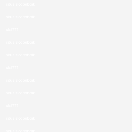
situs slot terbaik
situs slot terbaik
slot777
situs slot terbaik
situs slot terbaik
slot777
situs slot terbaik
situs slot terbaik
slot777
situs slot terbaik
situs slot terbaik