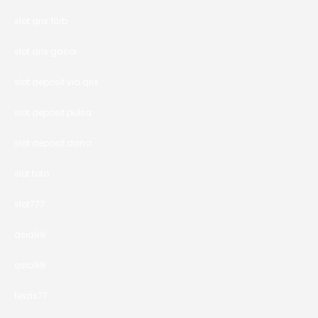
slot qris 10rb
slot qris gacor
slot deposit via qris
slot deposit pulsa
slot deposit dana
slot toto
slot777
asia99
asia99
texas77