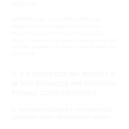
sicurezza
Oltre a titoli digitali, alcuni giochi di società e app
educative italiane si sono ispirati all’urbanistica,
promuovendo la conoscenza e l’importanza della
sicurezza urbana tra i più giovani. Questi strumenti, uniti
alla realtà, contribuiscono alla formazione di cittadini più
consapevoli.
5. La sicurezza dei tombini e
la loro rilevanza nel contesto
italiano contemporaneo
a. Normative italiane e europee sulla
sicurezza delle infrastrutture urbane