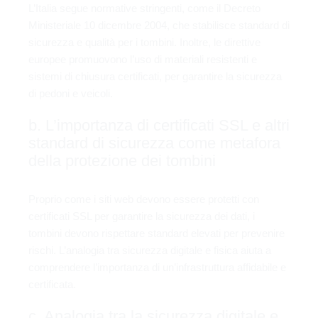
L’Italia segue normative stringenti, come il Decreto
Ministeriale 10 dicembre 2004, che stabilisce standard di
sicurezza e qualità per i tombini. Inoltre, le direttive
europee promuovono l’uso di materiali resistenti e
sistemi di chiusura certificati, per garantire la sicurezza
di pedoni e veicoli.
b. L’importanza di certificati SSL e altri
standard di sicurezza come metafora
della protezione dei tombini
Proprio come i siti web devono essere protetti con
certificati SSL per garantire la sicurezza dei dati, i
tombini devono rispettare standard elevati per prevenire
rischi. L’analogia tra sicurezza digitale e fisica aiuta a
comprendere l’importanza di un’infrastruttura affidabile e
certificata.
c. Analogia tra la sicurezza digitale e