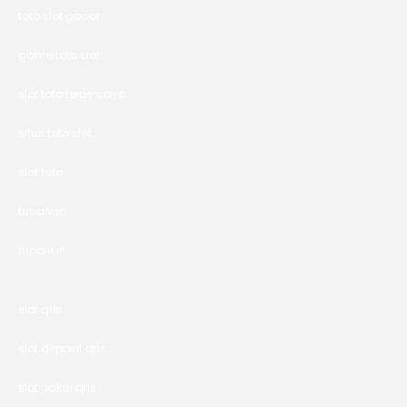
toto slot gacor
game toto slot
slot toto terpercaya
situs toto slot
slot toto
tupaiwin
tupaiwin
slot qris
slot deposit qris
slot pakai qris