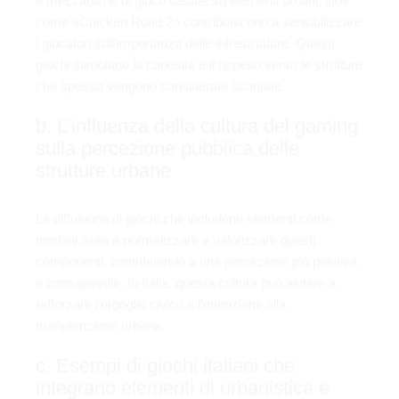
e meccaniche di gioco basate su elementi urbani, titoli
come «Chicken Road 2» contribuiscono a sensibilizzare
i giocatori sull’importanza delle infrastrutture. Questi
giochi stimolano la curiosità e il rispetto verso le strutture
che spesso vengono considerate scontate.
b. L’influenza della cultura del gaming
sulla percezione pubblica delle
strutture urbane
La diffusione di giochi che includono elementi come
tombini aiuta a normalizzare e valorizzare questi
componenti, contribuendo a una percezione più positiva
e consapevole. In Italia, questa cultura può aiutare a
rafforzare l’orgoglio civico e l’attenzione alla
manutenzione urbana.
c. Esempi di giochi italiani che
integrano elementi di urbanistica e