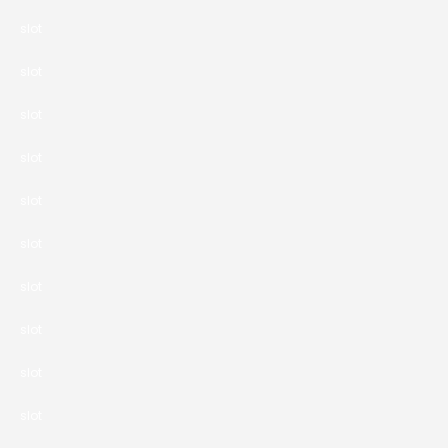
slot
slot
slot
slot
slot
slot
slot
slot
slot
slot