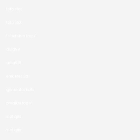
toto slot
toto slot
tabel shio togel
asia99
asia918
erek erek 2d
generator bbfs
prediksi togel
slot qris
slot qris