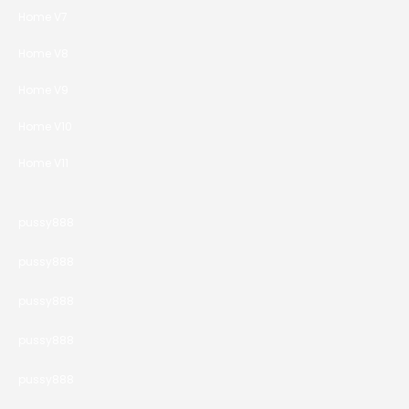
Home V7
Home V8
Home V9
Home V10
Home V11
pussy888
pussy888
pussy888
pussy888
pussy888