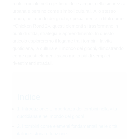
ruolo cruciale nella gestione delle acque, nella sicurezza
urbana e persino come simboli culturali. Allo stesso
modo, nel mondo dei giochi, specialmente in titoli come
«Chicken Road 2», questi elementi si trasformano in
punti di sfida, strategia e apprendimento. In questo
articolo esploreremo il legame tra i tombini, la vita
quotidiana, la cultura e il mondo dei giochi, dimostrando
come questi elementi siano molto più di semplici
rivestimenti stradali.
Indice
1. Introduzione: L’importanza dei tombini nella vita
quotidiana e nel mondo dei giochi
2. I tombini come elementi fondamentali nelle città
italiane: storia e funzione