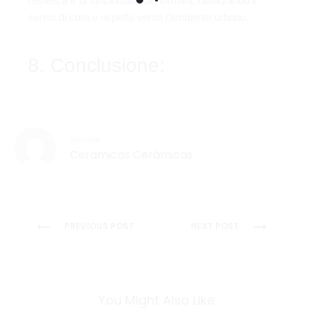
l’estetica e la funzionalità dei tombini, rafforzando il
senso di cura e rispetto verso l’ambiente urbano.
8. Conclusione:
AUTHOR
Ceramicas Cerámicas
Navegación
PREVIOUS POST
NEXT POST
de
entradas
You Might Also Like