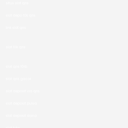
situs slot qris
slot depo 10k qris
link slot qris
slot 10k qris
slot qris 10rb
slot qris gacor
slot deposit via qris
slot deposit pulsa
slot deposit dana
slot toto