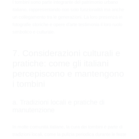
I tombini sono parte integrante del patrimonio urbano
italiano, rappresentando non solo funzionalità ma anche
un collegamento tra le generazioni. La loro presenza in
fotografie storiche e opere d’arte testimonia il loro ruolo
simbolico e culturale.
7. Considerazioni culturali e
pratiche: come gli italiani
percepiscono e mantengono
i tombini
a. Tradizioni locali e pratiche di
manutenzione
In molte comunità italiane, la cura dei tombini è parte di
tradizioni locali, come la pulizia periodica durante le feste