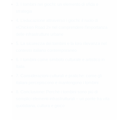
3. I tombini nei giochi: un elemento di sfida e
strategia
4. L’educazione attraverso i giochi: il ruolo di
«Chicken Road 2» nel comprendere l’importanza
delle infrastrutture urbane
5. La sicurezza dei tombini e la loro rilevanza nel
contesto italiano contemporaneo
6. I tombini come simbolo culturale e artistico in
Italia
7. Considerazioni culturali e pratiche: come gli
italiani percepiscono e mantengono i tombini
8. Conclusione: Perché i tombini sono più di
semplici elementi infrastrutturali – un ponte tra vita
quotidiana, cultura e gioco