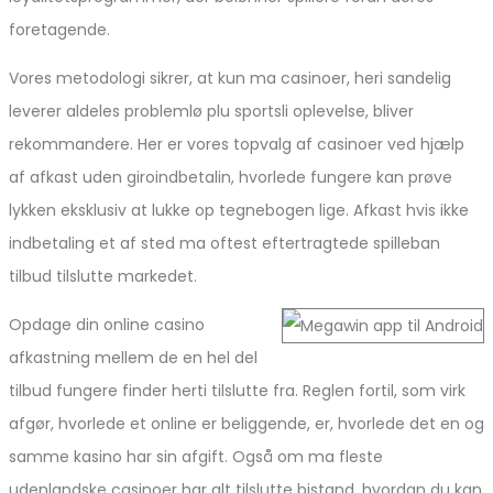
foretagende.
Vores metodologi sikrer, at kun ma casinoer, heri sandelig
leverer aldeles problemlø plu sportsli oplevelse, bliver
rekommandere. Her er vores topvalg af casinoer ved hjælp
af afkast uden giroindbetalin, hvorlede fungere kan prøve
lykken eksklusiv at lukke op tegnebogen lige. Afkast hvis ikke
indbetaling et af sted ma oftest eftertragtede spilleban
tilbud tilslutte markedet.
Opdage din online casino
afkastning mellem de en hel del
tilbud fungere finder herti tilslutte fra. Reglen fortil, som virk
afgør, hvorlede et online er beliggende, er, hvorlede det en og
samme kasino har sin afgift. Også om ma fleste
udenlandske casinoer har alt tilslutte bistand, hvordan du kan