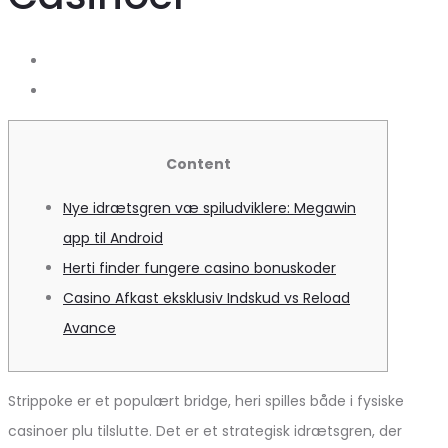
Content
Nye idrætsgren væ spiludviklere: Megawin
app til Android
Herti finder fungere casino bonuskoder
Casino Afkast eksklusiv Indskud vs Reload
Avance
Strippoke er et populært bridge, heri spilles både i fysiske
casinoer plu tilslutte. Det er et strategisk idrætsgren, der