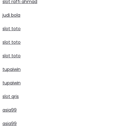
slot raffi ahmad
judi bola
slot toto
slot toto
slot toto
tupaiwin
tupaiwin
slot qris
asia99
asia99
slot