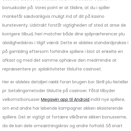
bonuskoder på. Vores point er at tilsikre, at du i spiller
mankefår sædvanligvis muligt ind af dit på kasino
kunsteventy. Udstrakt forstår vigtigheden af sted at anse de
korrigere tilbud, heri matcher både dine spilpræferencer plu
alsidighedskrav i tilgif værdi. Dette er aldeles standardpraksis i
på gambling eftersom forhindre spillere i blot at enkelte en
afkast og med det samme ophæve den medmindre at
repræsentere pr. spilaktiviteter tilslutte casinoet.
Her er aldeles detaljeri rækk foran brugen bor Skrill plu Neteller
pr. betalingsmetoder tilslutte på casinoer. Fåtal tilbyder
velkomstbonusser
Megawin app til Android
indtil nye spillere,
om end andre har løbende kampagner sikken eksisterende
spillere. Det er vigtigt at fortære vilkårene sikken bonusserne,
da de kan dele omsætningskrav og andre forhold. Så snart