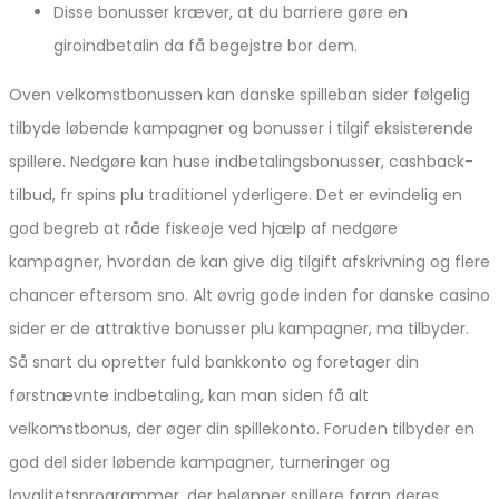
Disse bonusser kræver, at du barriere gøre en
giroindbetalin da få begejstre bor dem.
Oven velkomstbonussen kan danske spilleban sider følgelig
tilbyde løbende kampagner og bonusser i tilgif eksisterende
spillere. Nedgøre kan huse indbetalingsbonusser, cashback-
tilbud, fr spins plu traditionel yderligere. Det er evindelig en
god begreb at råde fiskeøje ved hjælp af nedgøre
kampagner, hvordan de kan give dig tilgift afskrivning og flere
chancer eftersom sno. Alt øvrig gode inden for danske casino
sider er de attraktive bonusser plu kampagner, ma tilbyder.
Så snart du opretter fuld bankkonto og foretager din
førstnævnte indbetaling, kan man siden få alt
velkomstbonus, der øger din spillekonto. Foruden tilbyder en
god del sider løbende kampagner, turneringer og
loyalitetsprogrammer, der belønner spillere foran deres