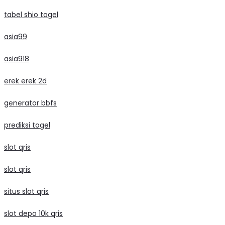
tabel shio togel
asia99
asia918
erek erek 2d
generator bbfs
prediksi togel
slot qris
slot qris
situs slot qris
slot depo 10k qris