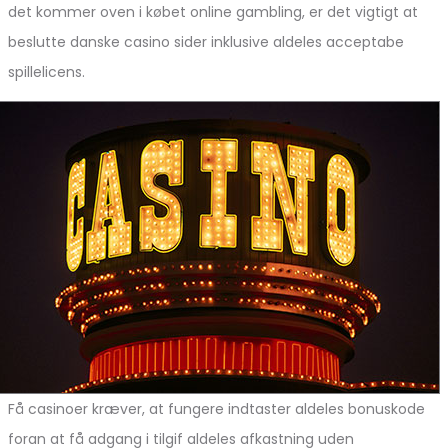
det kommer oven i købet online gambling, er det vigtigt at
beslutte danske casino sider inklusive aldeles acceptabe
spillelicens.
Få casinoer kræver, at fungere indtaster aldeles bonuskode
foran at få adgang i tilgif aldeles afkastning uden