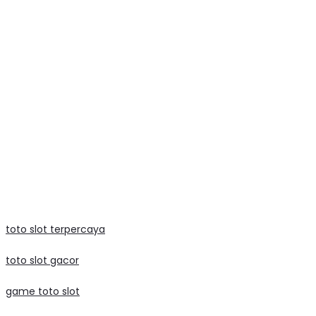
lato99
lato99
mega888
mega888
data macau
slot raffi ahmad
judi bola
toto slot terpercaya
toto slot gacor
game toto slot