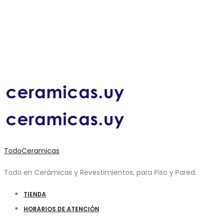
TodoCeramicas
Todo en Cerámicas y Revestimientos, para Piso y Pared.
TIENDA
HORARIOS DE ATENCIÓN