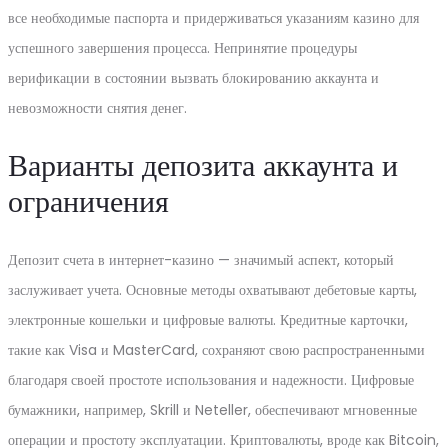
все необходимые паспорта и придерживаться указаниям казино для
успешного завершения процесса. Непринятие процедуры
верификации в состоянии вызвать блокированию аккаунта и
невозможности снятия денег.
Варианты депозита аккаунта и
ограничения
Депозит счета в интернет-казино — значимый аспект, который
заслуживает учета. Основные методы охватывают дебетовые карты,
электронные кошельки и цифровые валюты. Кредитные карточки,
такие как Visa и MasterCard, сохраняют свою распространенными
благодаря своей простоте использования и надежности. Цифровые
бумажники, например, Skrill и Neteller, обеспечивают мгновенные
операции и простоту эксплуатации. Криптовалюты, вроде как Bitcoin,