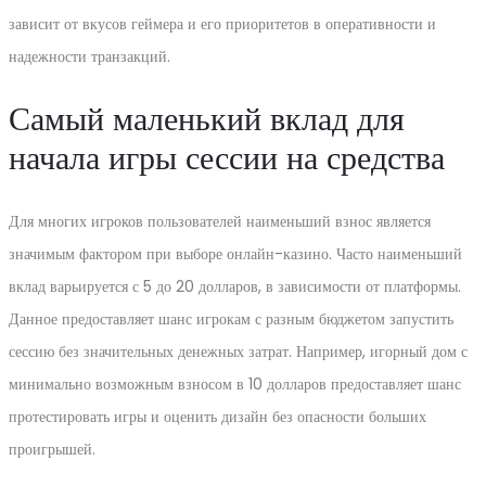
зависит от вкусов геймера и его приоритетов в оперативности и
надежности транзакций.
Самый маленький вклад для
начала игры сессии на средства
Для многих игроков пользователей наименьший взнос является
значимым фактором при выборе онлайн-казино. Часто наименьший
вклад варьируется с 5 до 20 долларов, в зависимости от платформы.
Данное предоставляет шанс игрокам с разным бюджетом запустить
сессию без значительных денежных затрат. Например, игорный дом с
минимально возможным взносом в 10 долларов предоставляет шанс
протестировать игры и оценить дизайн без опасности больших
проигрышей.