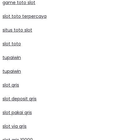
game toto slot
slot toto terpercaya
situs toto slot
slot toto
tupaiwin
tupaiwin
slot qris
slot deposit qris
slot pakai qris
slot via qris