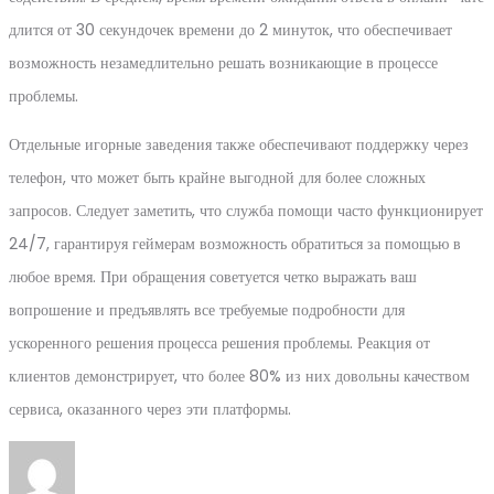
длится от 30 секундочек времени до 2 минуток, что обеспечивает
возможность незамедлительно решать возникающие в процессе
проблемы.
Отдельные игорные заведения также обеспечивают поддержку через
телефон, что может быть крайне выгодной для более сложных
запросов. Следует заметить, что служба помощи часто функционирует
24/7, гарантируя геймерам возможность обратиться за помощью в
любое время. При обращения советуется четко выражать ваш
вопрошение и предъявлять все требуемые подробности для
ускоренного решения процесса решения проблемы. Реакция от
клиентов демонстрирует, что более 80% из них довольны качеством
сервиса, оказанного через эти платформы.