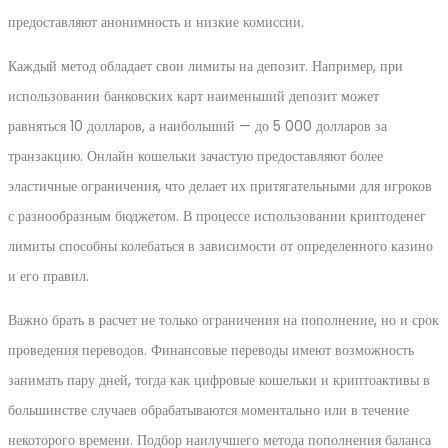
предоставляют анонимность и низкие комиссии.
Каждый метод обладает свои лимиты на депозит. Например, при
использовании банковских карт наименьший депозит может
равняться 10 долларов, а наибольший — до 5 000 долларов за
транзакцию. Онлайн кошельки зачастую предоставляют более
эластичные ограничения, что делает их притягательными для игроков
с разнообразным бюджетом. В процессе использовании криптоденег
лимиты способны колебаться в зависимости от определенного казино
и его правил.
Важно брать в расчет не только ограничения на пополнение, но и срок
проведения переводов. Финансовые переводы имеют возможность
занимать пару дней, тогда как цифровые кошельки и криптоактивы в
большинстве случаев обрабатываются моментально или в течение
некоторого времени. Подбор наилучшего метода пополнения баланса