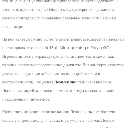
что лицензия от уважаемого регулятора гарантирует надежность и
честность процесса игры. Геймеры могут доверять в надежности
ресурса благодаря использованию передовых технологий защиты
информации.
На веб-сайте доступно более тысячи игровых автоматов от известных
поставщиков, таких как NetEnt, Microgaming и Play’n GO.
Игровые автоматы характеризуются богатством тем и механики,
включая известные прогрессивные джекпоты. Для комфорта клиентов
реализована функция отбора слотов по разработчикам и
востребованности, что делает
Леон казино
отличным выбором.
Постоянные апдейты каталога помогают всегда находить свежие
предложения и интересное.
Кроме того, игорное заведение казино Леон показывает богатую
бонусную программу для первых и регулярных игроков. Первые