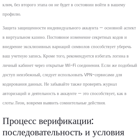
ключ, без второго этапа он не будет в состоянии войти в вашему
профилю.
Защита защищенности индивидуального аккаунта — основной аспект
в виртуальном казино. Постоянное изменение секретных кодов и
внедрение эксклюзивных вариаций символов способствует уберечь
ваш учетную запись. Кроме того, рекомендуется избегать логина в
личный кабинет через открытые Wi-Fi соединения. Если же подобный
доступ неизбежный, следует использовать VPN-сервисами для
кодирования данных. Не забывайте также проверять журнал
авторизаций и деятельность в аккаунте — это способствует, как в
слоты Леон, вовремя выявить сомнительные действия.
Процесс верификации:
последовательность и условия