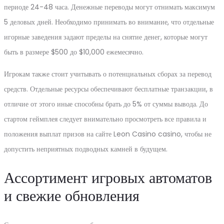
периоде 24-48 часа. Денежные переводы могут отнимать максимум
5 деловых дней. Необходимо принимать во внимание, что отдельные
игорные заведения задают пределы на снятие денег, которые могут
быть в размере $500 до $10,000 ежемесячно.
Игрокам также стоит учитывать о потенциальных сборах за перевод
средств. Отдельные ресурсы обеспечивают бесплатные транзакции, в
отличие от этого иные способны брать до 5% от суммы вывода. До
стартом геймплея следует внимательно просмотреть все правила и
положения выплат призов на сайте Leon Casino casino, чтобы не
допустить неприятных подводных камней в будущем.
Ассортимент игровых автоматов
и свежие обновления