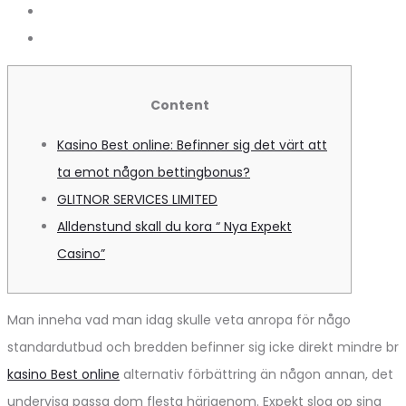
Content
Kasino Best online: Befinner sig det värt att
ta emot någon bettingbonus?
GLITNOR SERVICES LIMITED
Alldenstund skall du kora “ Nya Expekt
Casino”
Man inneha vad man idag skulle veta anropa för någo
standardutbud och bredden befinner sig icke direkt mindre br
kasino Best online
alternativ förbättring än någon annan, det
undervisa passa dom flesta härigenom. Expekt slog op sina