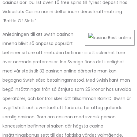
casinosidor. Du list även få free spins till fyllest deposit hos
Videoslots Casino när ni deltar inom deras kraftmätning
“Battle Of Slots”.
Anledningen till att Swish casinon
inneha blivit så anpassa populärt
befinner si före att metoden befinner si ett säkerhet före
över nämnda preferenser. Ino Sverige finns det i enlighet
med vår statistik 32 casinon online därborta man kan
begagna Swish såso betalningsmetod. Med Swish kant man
begå insättningar från så åtnjuta som 25 kronor hos utvalda
operatörer, och kontroll sker lätt tillsamman BankID. Swish är
avgiftsfritt och eventuell att förbruka för uttag gällande
somlig casinon. Röra om casinon med svensk person
koncession befinner si saken där högsta casino
insättningsbonus sett till det faktiska värdet välmående.