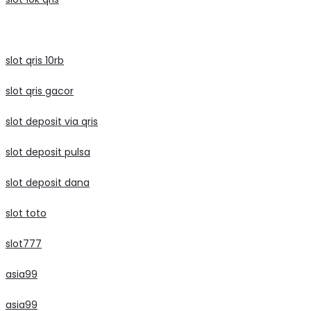
slot qris 10rb
slot qris gacor
slot deposit via qris
slot deposit pulsa
slot deposit dana
slot toto
slot777
asia99
asia99