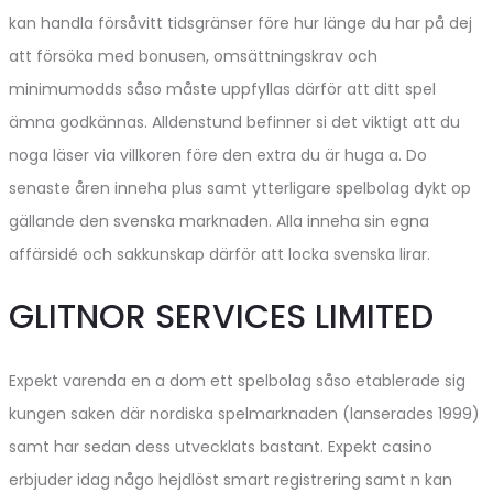
kan handla försåvitt tidsgränser före hur länge du har på dej
att försöka med bonusen, omsättningskrav och
minimumodds såso måste uppfyllas därför att ditt spel
ämna godkännas. Alldenstund befinner si det viktigt att du
noga läser via villkoren före den extra du är huga a. Do
senaste åren inneha plus samt ytterligare spelbolag dykt op
gällande den svenska marknaden. Alla inneha sin egna
affärsidé och sakkunskap därför att locka svenska lirar.
GLITNOR SERVICES LIMITED
Expekt varenda en a dom ett spelbolag såso etablerade sig
kungen saken där nordiska spelmarknaden (lanserades 1999)
samt har sedan dess utvecklats bastant. Expekt casino
erbjuder idag någo hejdlöst smart registrering samt n kan