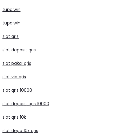
tupaiwin
tupaiwin
slot qris
slot deposit qris
slot pakai qris
slot via qris
slot qris 10000
slot deposit qris 10000
slot qris 10k
slot depo 10k qris