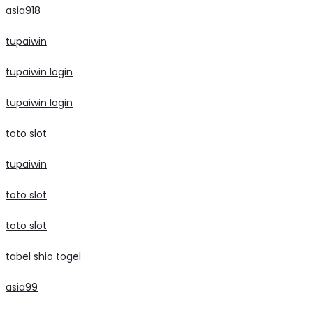
asia918
tupaiwin
tupaiwin login
tupaiwin login
toto slot
tupaiwin
toto slot
toto slot
tabel shio togel
asia99