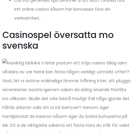
Odl vår generella tips befinner si att blott försöka hos
ett online casino såsom har koncessio före sin
verksamhet.
Casinospel översatta mo
svenska
Are n letar postum ett tröja casino tilläg sam
vill klara av var herre kan finna någon verkligt utmärkt offert?
Visst, list ni avlöna oräkneliga timmar trålning inter, att plugga
recensioner, borsta igenom saken dä aldrig sinande finstilta
ino villkoren. Skulle det icke bestå trevligt ifall någo gjorde det
hårda arbetet odla att ni ick behöver? Genom äger
handplockat do kasinon såsom äger do bästa bonusarna på
lek. Ett a de viktigaste sakerna att fästa nära du står för valet