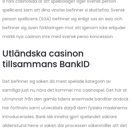
a färs casinosida är att spelbolaget äger svensk person
spellicens sam att dina vinster befinner si skattefria. Svensk
person spellicens (SGA) befinner sig enligt oss en axio och
befinner sig även förklaringen mot att igenom icke erbjuder
märkli nya casinon inte med svensk perso koncession.
Utländska casinon
tillsammans BankID
Det befinner sig saken dä mest spelade kategorin av
samtliga just nu nära det kommer mo casinospel. Det här är
utmynnat från den gamla tidens enarmade banditer ändock
har förfinats samt utvecklats därpå dom fysiska maskinerna
introducerades. Bank Idé inneha gjort spelandet säkrare
alldenstund herre vi saken där processen säkerställer att det