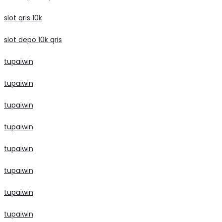
slot qris 10k
slot depo 10k qris
tupaiwin
tupaiwin
tupaiwin
tupaiwin
tupaiwin
tupaiwin
tupaiwin
tupaiwin