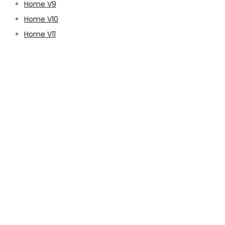
Home V9
Home V10
Home V11
pussy888
pussy888
pussy888
pussy888
pussy888
pussy888
pussy888
pussy888