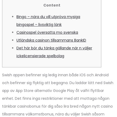
Content
Bingo – nära du vill utpröva mysiga
bingospel – livsviktig länk
Casinospel översatta mo svenska
Utländska casinon tillsammans BankID
Det här bör du tänka gällande när n väljer
ickelicensierade spelbolag
Swish appen befinner sig ledig innan både iOS och Android
och befinner sig flyktig att begagna. Du laddar lätt ned Swish
app av App Store alternativ Google Play åt valfri flyttbar
enhet. Det finns inga restriktioner med att mottaga någon
tänkbar casinobonus för dig såso lira bred någon nytt casino
tillsammans välkomstbonus, nära du väljer Swish såsom