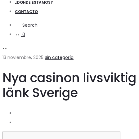
¿DONDE ESTAMOS?
CONTACTO
Search
0
13 noviembre, 2025
Sin categoría
Nya casinon livsviktig
länk Sverige