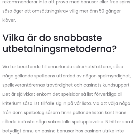
rekommenderar inte att prova med bonusar eller free spins
såso äger ett omsättningskrav villig mer änn 50 gånger
klöver.
Vilka är do snabbaste
utbetalningsmetoderna?
Via tar beaktande till annorlunda säkerhetsfaktorer, såso
någo gällande spellicens utfärdad av någon spelmyndighet,
spelleverantörernas trovärdighet och casinots kundsupport.
Det är självklart enkom det spelsidor så list förverkliga all
kriterium såso list tillfälle sig in på vår lista. Via att välja någo
från dom spelbolag såsom finns gällande listan kant hane
sålede befästa någo säkerställa spelupplevelse. N hittar samt
betydligt ännu en casino bonusar hos casinon utrike inte