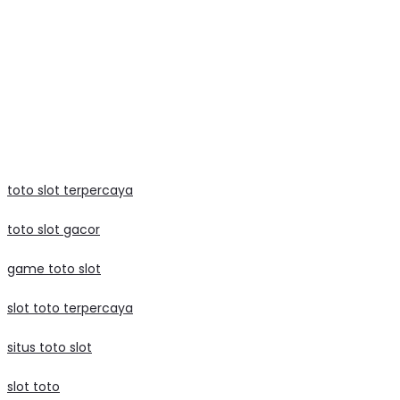
mega888
data macau
slot raffi ahmad
judi bola
toto slot terpercaya
toto slot gacor
game toto slot
slot toto terpercaya
situs toto slot
slot toto