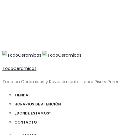
TodoCeramicas
Todo en Cerámicas y Revestimientos, para Piso y Pared.
TIENDA
HORARIOS DE ATENCIÓN
¿DONDE ESTAMOS?
CONTACTO