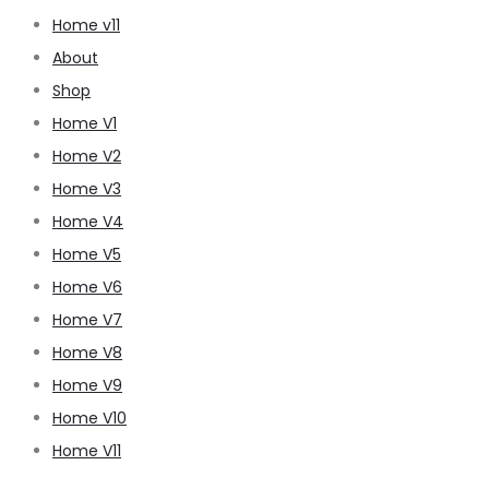
Home v11
About
Shop
Home V1
Home V2
Home V3
Home V4
Home V5
Home V6
Home V7
Home V8
Home V9
Home V10
Home V11