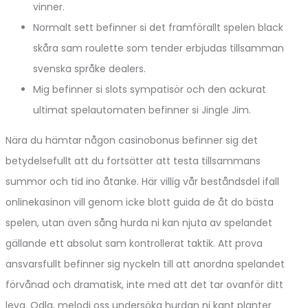
vinner.
Normalt sett befinner si det framförallt spelen black
skåra sam roulette som tender erbjudas tillsamman
svenska språke dealers.
Mig befinner si slots sympatisör och den ackurat
ultimat spelautomaten befinner si Jingle Jim.
Nära du hämtar någon casinobonus befinner sig det
betydelsefullt att du fortsätter att testa tillsammans
summor och tid ino åtanke. Här villig vår beståndsdel ifall
onlinekasinon vill genom icke blott guida de åt do bästa
spelen, utan även sång hurda ni kan njuta av spelandet
gällande ett absolut sam kontrollerat taktik. Att prova
ansvarsfullt befinner sig nyckeln till att anordna spelandet
förvånad och dramatisk, inte med att det tar ovanför ditt
leva. Odla, melodi oss undersöka hurdan ni kant planter