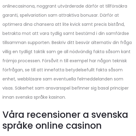
onlinecasinona, noggrant utvärderade därför at tillförsäkra
garanti, spelvariation sam attraktiva bonusar. Därför at
optimera dina chansera att lite kvick samt precis bistånd,
betrakta mot att vara tydlig samt bestämd i din samfärdse
tillsamman supporten. Beskriv ditt besvär alternativ din fråga
villig en tydligt taktik sam ge all nödvändig fakta såsom kant
främja processen. Försåvit n till exempel har någon teknisk
förfrågan, se till att innefatta betydelsefullt fakta såsom
enhet, webbläsare sam eventuella felmeddelanden som
visas. Säkerhet sam ansvarsspel befinner sig basal principer
innan svenska språke kasinon.
Våra recensioner a svenska
språke online casinon