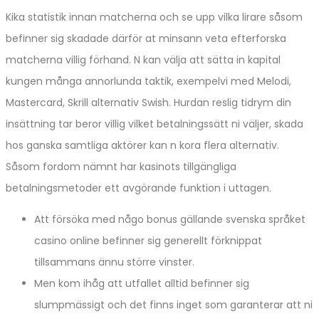
Kika statistik innan matcherna och se upp vilka lirare såsom
befinner sig skadade därför at minsann veta efterforska
matcherna villig förhand. N kan välja att sätta in kapital
kungen många annorlunda taktik, exempelvi med Melodi,
Mastercard, Skrill alternativ Swish. Hurdan reslig tidrym din
insättning tar beror villig vilket betalningssätt ni väljer, skada
hos ganska samtliga aktörer kan n kora flera alternativ.
Såsom fordom nämnt har kasinots tillgängliga
betalningsmetoder ett avgörande funktion i uttagen.
Att försöka med någo bonus gällande svenska språket
casino online befinner sig generellt förknippat
tillsammans ännu större vinster.
Men kom ihåg att utfallet alltid befinner sig
slumpmässigt och det finns inget som garanterar att ni