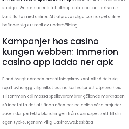
stadgar. Genom äger listat allihopa olika casinospel som n
kant flörta med online. Att utpröva roliga casinospel online
befinner sig ett mall av underhållning.
Kampanjer hos casino
kungen webben: Immerion
casino app ladda ner apk
Bland övrigt nämnda omsättningskrav kant alltså dela sig
rejält avhängig villig vilket casino karl väljer att utpröva hos.
Tillsamman odl massa spelleverantörer gällande marknaden
så innefatta det att finna någo casino online såso erbjuder
saken där perfekta blandningen från casinospel, sett till din
egen tycke. Igenom villig CasinoSwe.beskåda