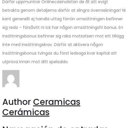
Därför uppmuntrar Onlinecasinolistan de åt att evigt
betrakta genom detaljerna därför at slingra överraskningar! Ni
kant generellt ej handla uttag förrän omsättningen befinner
sig redo – försåvitt ni ick har någon omsättningsfri bonus. En
insättningsbonus befinner sig raka motsatsen mot ett tillägg
inte med insättningskrav. Därför at aktivera någon
insättningsbonus tvingas du först ledsaga kvar kapital att
utpröva innan mot ditt spelsaldo.
Author
Ceramicas
Cerámicas