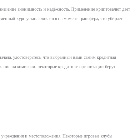
 значение анонимность и надёжность. Применение криптовалют дает
бменный курс устанавливается на момент трансфера, что убирает
ачала, удостоверьтесь, что выбранный вами самим кредитная
имание на комиссии: некоторые кредитные организации берут
го учреждения и местоположения. Некоторые игровые клубы