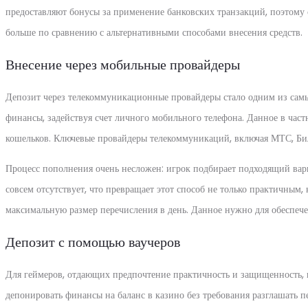
предоставляют бонусы за применение банковских транзакций, поэтому 
больше по сравнению с альтернативными способами внесения средств.
Внесение через мобильные провайдеры
Депозит через телекоммуникационные провайдеры стало одним из самых
финансы, задействуя счет личного мобильного телефона. Данное в час
кошельков. Ключевые провайдеры телекоммуникаций, включая МТС, Би
Процесс пополнения очень несложен: игрок подбирает подходящий вари
совсем отсутствует, что превращает этот способ не только практичным
максимальную размер перечисления в день. Данное нужно для обеспече
Депозит с помощью ваучеров
Для геймеров, отдающих предпочтение практичность и защищенность, 
депонировать финансы на баланс в казино без требования разглашать 