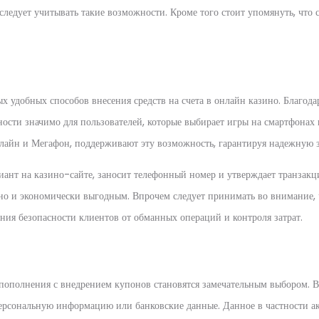
следует учитывать такие возможности. Кроме того стоит упомянуть, что
 удобных способов внесения средств на счета в онлайн казино. Благода
тности значимо для пользователей, которые выбирает игры на смартфонах
лайн и Мегафон, поддерживают эту возможность, гарантируя надежную 
ант на казино-сайте, заносит телефонный номер и утверждает транзакц
, но и экономически выгодным. Впрочем следует принимать во внимание,
ния безопасности клиентов от обманных операций и контроля затрат.
пополнения с внедрением купонов становятся замечательным выбором. В
персональную информацию или банковские данные. Данное в частности ак