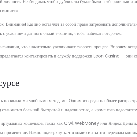
 личность. Необходимо, чтобы дубликаты бумаг были разборчивыми и хо
я выписка.
ок. Внимание! Казино оставляет за собой право затребовать дополнител
ть с условиями данного онлайн-казино, чтобы избежать отсрочек.
фикации, что значительно увеличивает скорость процесс. Впрочем всег
 предлагается контактировать в службу поддержки Leon Casino — они с
сурсе
ать несколькими удобными методами. Одним из среди наиболее распростр
отличается большой быстротой и надежностью, а кроме того недостатко
виртуальных кошельков, таких как Qiwi, WebMoney или Яндекс.Деньги
ы за применение. Важно подчеркнуть, что комиссии за эти переводы мини