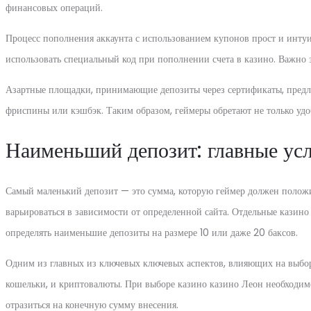
финансовых операций.
Процесс пополнения аккаунта с использованием купонов прост и интуи
использовать специальный код при пополнении счета в казино. Важно з
Азартные площадки, принимающие депозиты через сертификаты, предла
фриспины или кэшбэк. Таким образом, геймеры обретают не только удо
Наименьший депозит: главные ус
Самый маленький депозит — это сумма, которую геймер должен положит
варьироваться в зависимости от определенной сайта. Отдельные казино 
определять наименьшие депозиты на размере 10 или даже 20 баксов.
Одним из главных из ключевых ключевых аспектов, влияющих на выбор 
кошельки, и криптовалюты. При выборе казино казино Леон необходимо 
отразиться на конечную сумму внесения.