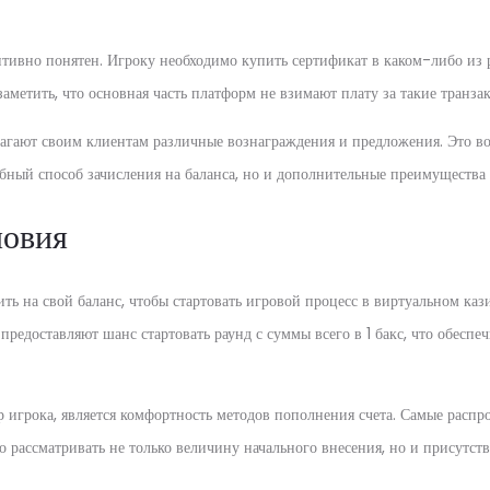
тивно понятен. Игроку необходимо купить сертификат в каком-либо из 
аметить, что основная часть платформ не взимают плату за такие транзак
гают своим клиентам различные вознаграждения и предложения. Это воз
бный способ зачисления на баланса, но и дополнительные преимущества 
ловия
ь на свой баланс, чтобы стартовать игровой процесс в виртуальном ка
предоставляют шанс стартовать раунд с суммы всего в 1 бакс, что обеспе
игрока, является комфортность методов пополнения счета. Самые распр
рассматривать не только величину начального внесения, но и присутств