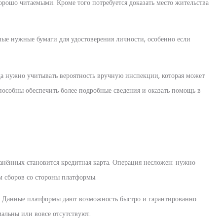
рошо читаемыми. Кроме того потребуется доказать место жительства
ьные нужные бумаги для удостоверения личности, особенно если
да нужно учитывать вероятность вручную инспекции, которая может
пособны обеспечить более подробные сведения и оказать помощь в
анённых становится кредитная карта. Операция несложен: нужно
м сборов со стороны платформы.
. Данные платформы дают возможность быстро и гарантированно
мальны или вовсе отсутствуют.