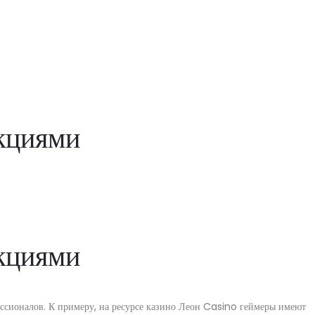
кциями
кциями
ессионалов. К примеру, на ресурсе казино Леон Casino геймеры имеют