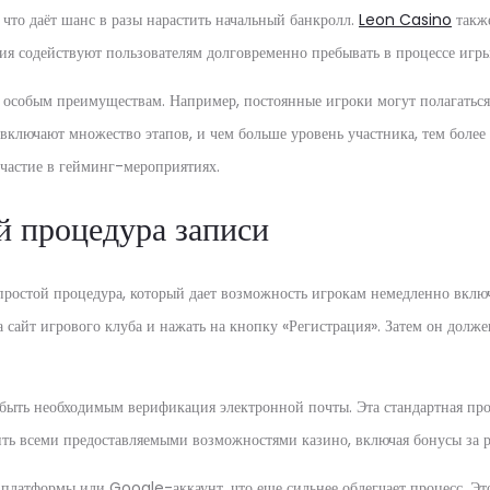
что даёт шанс в разы нарастить начальный банкролл.
Leon Casino
также
ния содействуют пользователям долговременно пребывать в процессе иг
в особым преимуществам. Например, постоянные игроки могут полагаться
ключают множество этапов, и чем больше уровень участника, тем более
участие в гейминг-мероприятиях.
й процедура записи
ростой процедура, который дает возможность игрокам немедленно включ
а сайт игрового клуба и нажать на кнопку «Регистрация». Затем он долж
быть необходимым верификация электронной почты. Эта стандартная про
нить всеми предоставляемыми возможностями казино, включая бонусы за
платформы или Google-аккаунт, что еще сильнее облегчает процесс. Эт