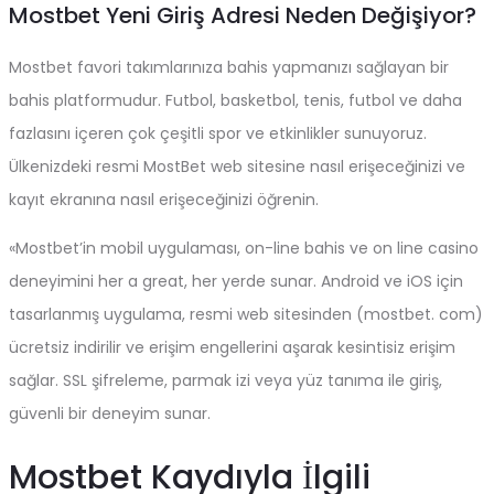
Mostbet Yeni Giriş Adresi Neden Değişiyor?
Mostbet favori takımlarınıza bahis yapmanızı sağlayan bir
bahis platformudur. Futbol, basketbol, tenis, futbol ve daha
fazlasını içeren çok çeşitli spor ve etkinlikler sunuyoruz.
Ülkenizdeki resmi MostBet web sitesine nasıl erişeceğinizi ve
kayıt ekranına nasıl erişeceğinizi öğrenin.
«Mostbet’in mobil uygulaması, on-line bahis ve on line casino
deneyimini her a great, her yerde sunar. Android ve iOS için
tasarlanmış uygulama, resmi web sitesinden (mostbet. com)
ücretsiz indirilir ve erişim engellerini aşarak kesintisiz erişim
sağlar. SSL şifreleme, parmak izi veya yüz tanıma ile giriş,
güvenli bir deneyim sunar.
Mostbet Kaydıyla İlgili