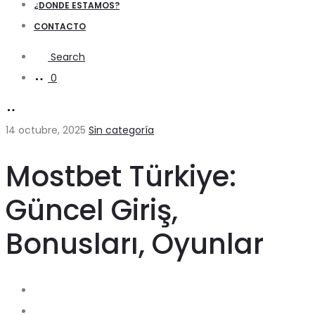
¿DONDE ESTAMOS?
CONTACTO
Search
0
14 octubre, 2025
Sin categoría
Mostbet Türkiye:
Güncel Giriş,
Bonusları, Oyunlar