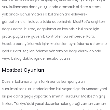
VPN kullanmayı deneyin. Şu anda otomatik bildirim sistemi
yok ancak Bonusmatik’i sık kullanılanlara ekleyerek
güncellemeleri kolayca takip edebilirsiniz. MostBet’e erişirken
doğru adresi bulma, doğrulama ve kesintisiz kullanım için
pratik ipuçları ve güvenlik kontrolleri bu rehberde. Para,
hesaba para yüklemek için» «kullanılan aynı ödeme sistemine
çekilir. Para, seçilen ödeme yöntemine bağlı olarak anında
veya birkaç dakika içinde hesaba yatırılır.
Mostbet Oyunları
Düzenli kullanıcılar için farklı bonus kampanyaları
sunulmaktadır. Bu nedenlerden biri yaşandığında Mosbet yeni
bir joe adına geçiş yaparak hizmetini sürdürür. Mosbet’in giriş
linkleri, Türkiye’deki yasal düzenlemeler gereği zaman zaman