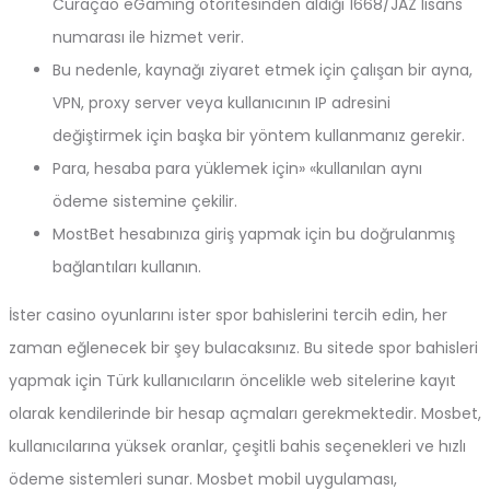
Curaçao eGaming otoritesinden aldığı 1668/JAZ lisans
numarası ile hizmet verir.
Bu nedenle, kaynağı ziyaret etmek için çalışan bir ayna,
VPN, proxy server veya kullanıcının IP adresini
değiştirmek için başka bir yöntem kullanmanız gerekir.
Para, hesaba para yüklemek için» «kullanılan aynı
ödeme sistemine çekilir.
MostBet hesabınıza giriş yapmak için bu doğrulanmış
bağlantıları kullanın.
İster casino oyunlarını ister spor bahislerini tercih edin, her
zaman eğlenecek bir şey bulacaksınız. Bu sitede spor bahisleri
yapmak için Türk kullanıcıların öncelikle web sitelerine kayıt
olarak kendilerinde bir hesap açmaları gerekmektedir. Mosbet,
kullanıcılarına yüksek oranlar, çeşitli bahis seçenekleri ve hızlı
ödeme sistemleri sunar. Mosbet mobil uygulaması,