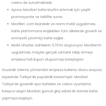
casino de sunulmaktadır.
Ayrıca, Mostbet bahis keyfini artırmak için çeşitli
promosyonlar ve teklifler sunar.
MostBet. com lisanslıdır ve resmi mobil uygulaması,
bahis platformuna erişilebilen tüm ülkelerde güvenli ve
emniyetli çevrimiçi bahis sağlar.
Mobil cihazlar, bahislerin %70’ini oluşturuyor; Mostbet’in
uygulaması, maçları gerçek zamanlı takip etmeyi
empieza hızlı kupon oluşturmayı kolaylaştırır.
Güvenilir ödeme yöntemleri empieza kullanıcı dostu arayüzü
sayesinde Türkiye’de popülerlik kazanmıştır. Mostbet
Türkiye’de güvenilir spor bahisleri ve casino oyunlarına
kolayca ulaşın! Mostbet güncel giriş adresi ile anında bahis
yapmaya başlayın.