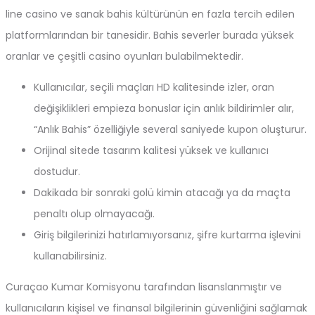
line casino ve sanak bahis kültürünün en fazla tercih edilen
platformlarından bir tanesidir. Bahis severler burada yüksek
oranlar ve çeşitli casino oyunları bulabilmektedir.
Kullanıcılar, seçili maçları HD kalitesinde izler, oran
değişiklikleri empieza bonuslar için anlık bildirimler alır,
“Anlık Bahis” özelliğiyle several saniyede kupon oluşturur.
Orijinal sitede tasarım kalitesi yüksek ve kullanıcı
dostudur.
Dakikada bir sonraki golü kimin atacağı ya da maçta
penaltı olup olmayacağı.
Giriş bilgilerinizi hatırlamıyorsanız, şifre kurtarma işlevini
kullanabilirsiniz.
Curaçao Kumar Komisyonu tarafından lisanslanmıştır ve
kullanıcıların kişisel ve finansal bilgilerinin güvenliğini sağlamak