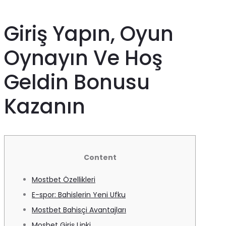
Giriş Yapın, Oyun
Oynayın Ve Hoş
Geldin Bonusu
Kazanın
Content
Mostbet Özellikleri
E-spor: Bahislerin Yeni Ufku
Mostbet Bahisçi Avantajları
Mosbet Giriş Linki