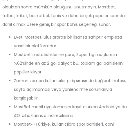
olduktan sonra mümkün olduğunu unutmayın. Mostbet,
futbol, kriket, basketbol, tenis ve daha birçok popüler spor dalı
dahil olmak üzere geniş bir spor bahis seçeneği sunar.
Evet, Mostbet, uluslararası bir lisansa sahiptir empieza
yasal bir platformdur.
Mostbet’in istatistiklerine göre, Süper Lig maçlarının
%62’sinde en az 2 gol atılıyor; bu, toplam gol bahislerini
popüler kılıyor.
Zaman zaman kullanıcılar giriş sırasında bağlantı hatası,
sayfa açılmaması veya yönlendirme sorunlarıyla
karşılaşabilir.
MostBet mobil uygulamasını kayıt olurken Android ya da
iOS cihazlarınıza indirebilirsiniz.
Mostbet» «Türkiye, kullanıcılara spor bahisleri, canlı