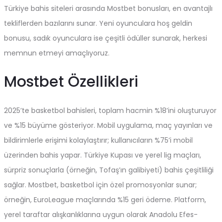
Türkiye bahis siteleri arasında Mostbet bonusları, en avantajlı
tekliflerden bazılarını sunar. Yeni oyunculara hoş geldin
bonusu, sadık oyunculara ise çeşitli ödüller sunarak, herkesi
memnun etmeyi amaçlıyoruz.
Mostbet Özellikleri
2025’te basketbol bahisleri, toplam hacmin %18’ini oluşturuyor
ve %15 büyüme gösteriyor. Mobil uygulama, maç yayınları ve
bildirimlerle erişimi kolaylaştırır; kullanıcıların %75’i mobil
üzerinden bahis yapar. Türkiye Kupası ve yerel lig maçları,
sürpriz sonuçlarla (örneğin, Tofaş’ın galibiyeti) bahis çeşitliliği
sağlar. Mostbet, basketbol için özel promosyonlar sunar;
örneğin, EuroLeague maçlarında %15 geri ödeme. Platform,
yerel taraftar alışkanlıklarına uygun olarak Anadolu Efes-