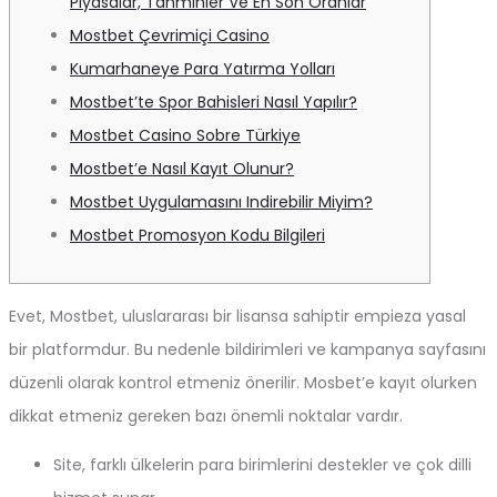
Piyasalar, Tahminler Ve En Son Oranlar
Mostbet Çevrimiçi Casino
Kumarhaneye Para Yatırma Yolları
Mostbet’te Spor Bahisleri Nasıl Yapılır?
Mostbet Casino Sobre Türkiye
Mostbet’e Nasıl Kayıt Olunur?
Mostbet Uygulamasını Indirebilir Miyim?
Mostbet Promosyon Kodu Bilgileri
Evet, Mostbet, uluslararası bir lisansa sahiptir empieza yasal
bir platformdur. Bu nedenle bildirimleri ve kampanya sayfasını
düzenli olarak kontrol etmeniz önerilir. Mosbet’e kayıt olurken
dikkat etmeniz gereken bazı önemli noktalar vardır.
Site, farklı ülkelerin para birimlerini destekler ve çok dilli