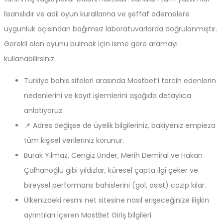
lisanslıdır ve adil oyun kurallarına ve şeffaf ödemelere
uygunluk açısından bağımsız laboratuvarlarda doğrulanmıştır.
Gerekli olan oyunu bulmak için isme göre aramayı
kullanabilirsiniz.
Türkiye bahis siteleri arasında Mostbet’i tercih edenlerin
nedenlerini ve kayıt işlemlerini aşağıda detaylıca
anlatıyoruz.
📌 Adres değişse de üyelik bilgileriniz, bakiyeniz empieza
tüm kişisel verileriniz korunur.
Burak Yılmaz, Cengiz Ünder, Merih Demiral ve Hakan
Çalhanoğlu gibi yıldızlar, küresel çapta ilgi çeker ve
bireysel performans bahislerini (gol, asist) cazip kılar.
Ülkenizdeki resmi net sitesine nasıl erişeceğinize ilişkin
ayrıntıları içeren MostBet Giriş bilgileri.