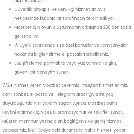
hizmet sunar.
Güvenilir altyapısı ve yenilikçi hizmet anlayışı
neticesinde kullanıcılar tarafından tercih ediliyor.
Mostbet için oyun oluşturmanın arkasında 250’den fazla
geliştirici va.
📩 Üyelik sonrasında size özel bonuslar ve kampanyalar
hakkında bilgilendirme e-postaları alabilirsiniz.
SSL şifreleme, parmak izi veya yüz tanıma ile giriş,
güvenli bir deneyim sunar.
7/24 hizmet veren Mostbet çevrimiçi müşteri hizmetlerimiz,
canlı sohbet, e-posta ve Telegram aracılığıyla ihtiyaç
duyulduğunda hızlı yardım sağlar. Ayrıca, Mostbet bahis
keyfini artırmak için çeşitli promosyonlar ve teklifler sunar.
Müşteri memnuniyetine olan bağlılığımız ve geniş hizmet
yelpazemiz, bizi Türkiye’deki durante iyi bahis hizmeti yapar.