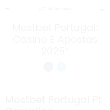
22 octubre, 2025
SIN CATEGORÍA
Mostbet Portugal:
Casino E Apostas
2025″
Mostbet Portugal Pt