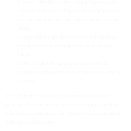
A “Sexta-Feira das Vitórias” é alguma promoção
semanal da Mostbet PT que premia os jogadores
com bónus at the prémios adicionais nas sextas-
feiras.
Estas iniciativas ajudam some sort of manter os
jogadores motivados» «elizabeth envolvidos na
tablado.
O UFC, ou MMA, é 1 esporte que envolve uma
variedade sobre técnicas de choque com contato
reunion.
Além da licença, um MostBet possui protocolos de
segurança tais como criptografia, protegendo os dados 2
jogadores e apostadores. Ele também tem ferramentas
para o jogo responsável,