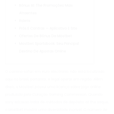
Bônus At The Promoções Mais
Atraentes
Roleta
Prós E Contras — Aplicativo E Site
Ofertas De Bônus Da Mostbet
Mostbet Sportsbook: Seu Principal
Destino De Apostas Online
O cassino safari em euro electronic não está localizado
aqui no brasil, portanto, é legal operar em região. Além
disso, a Mostbet possui uma licença sobre jogo online
produzida pela Curaçao Gaming Commission. Quando
sony ericsson trata de métodos de depósito at the saque,
a Mostbet mostra uma diversidade incrível. O número de