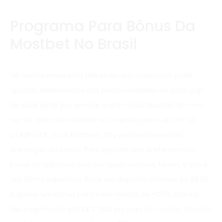
Programa Para Bônus Da
Mostbet No Brasil
Há muitos resultados plausíveis em quais você pode
apostar, dependendo das particularidades de cada jogo.
Se você optar por servirse o site móvel Mostbet BR» «em
vez do aplicativo Android ou a versão para LAPTOP OR
COMPUTER, você também não perderá nenhuma
promoção ou bônus. Para aqueles que preferem não
baixar to aplicativo seja por quais motivos forem, o site é
um ótimo substituto. Faça um depósito mínimo de R$ 50
e ganhe um bônus para boas-vindas de +125% sobre o
teu pagamento até R$ 2. 000 pro jogo de cassino. Receba