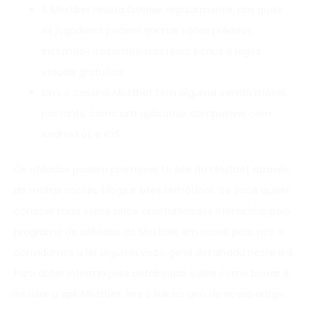
A Mostbet realiza loterias regularmente, nas quais
os jogadores podem ganhar vários prêmios,
incluindo» «recompensas reais, bônus e jogos
virtuais gratuitos.
Sim, o cassino Mostbet tem alguma versão móvel,
bastante como um aplicativo compatível com
Android os e iOS.
Os afiliados podem promover to site da Mostbet através
de mídias sociais, blogs e sites temáticos. Se você quiser
conocer mais sobre since oportunidades oferecidas pelo
programa de afiliados da Mostbet em nosso país, nós o
convidamos a ler alguma visão geral detalhada neste link.
Para obter informações detalhadas sobre como baixar e
instalar u apk Mostbet, leia o link no ano de nosso artigo.