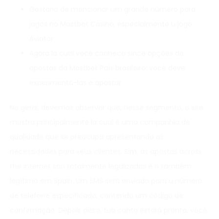
Gostaria de mencionar um grande número para
jogos no Mostbet Casino, especialmente u jogo
Aviator.
Agora la cual você conhece since opções de
apostas da Mostbet País brasileiro, você deve
experimentá-las e apostar.
No geral, devemos observar que, nesse segmento, o site
mostra principalmente la cual é uma companhia de
qualidade que se preocupa apresentando as
necessidades para seus clientes. Sim, as apostas across
the internet são totalmente legalizadas é o também
legítimo em Spain. Um SMS será enviado para u número
de telefone especificado, contendo um código de
confirmação. Depois disso, tua conta estará pronta, você