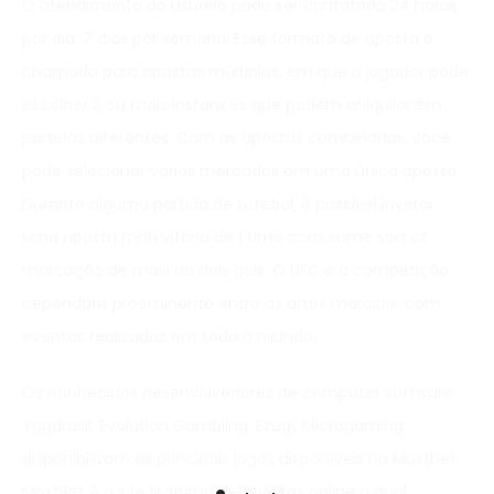
O atendimento ao usuario pode ser contatado 24 horas
por dia, 7 dias por semana. Esse formato de aposta é
chamado para apostas múltiplas, em que o jogador pode
escolher 2 ou mais instances que podem aniquilar em
partidas diferentes. Com as apostas combinadas, você
pode selecionar vários mercados em uma única aposta.
Durante alguma partida de futebol, é possível invertir
uma aposta mhh vitória de 1 time com some sort of
marcação de mais de dois gols. O UFC é a competição
cependant proeminente entre as artes marciais, com
eventos realizados em todo o mundo.
Os conhecidos desenvolvedores de computer software
Yggdrasil, Evolution Gambling, Ezugi, Microgaming
disponibilizam os principais jogos disponíveis na Mostbet.
MostBet é o site legítimo de apostas online o qual