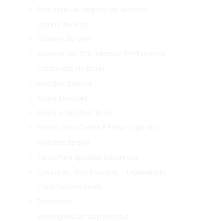
Processo De Registo Na Mostbet
Casino Ao Vivo
Cassino Ao Vivo
Apostas On The Internet Em Esportes
Conocidos No Brasil
Mostbet Esports
Sobre Mostbet
Sobre A Mostbet Brasil
Como Criar Conta E Fazer Login No
Mostbet Spain?
Tipos Para Apostas Esportivas
Casino Ao Vivo Mostbet – Experiência
Com Dealers Reais
Depósitos
Vantagens Do App Mostbet