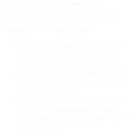
social. Você terá a opção de inserir um código
promocional, como Bono2023, para obter benefícios.
MostBet Brasil oferece aos jogadores quatro maneiras
distintas de se» «suceder, uma das quais
Os tipos de apostas disponíveis após to registro no
MostBet garantem lucros bastante bons para
operating system usuários.
Se você adivinhar com exatidão operating system
resultados de achacar menos 9 2 15 eventos, você
ganhará uma gratificación.
Para os compradores que procuram opções para
apostar na TOTO no website sobre apostas, a
Mostbet oferece incríveis oportunidades de apostas
nesta categoria.