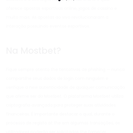
oferece apostas esportivas online, jogos de cassino e
muito mais. As apostas ao vivo revolucionaram a
interação possuindo eventos esportivos.
Na Mostbet?
Fique sempre atento the tentativas de phishing — nunca
compartilhe seus dados de login com ninguém e
verifique a new autenticidade de qualquer comunicação
que afirme ser do Mostbet. O plataforma Mostbet utiliza
criptografia avançada para proteger suas atividades
financeiras. É importante destacar o qual, durante o
processo de registo at the em algumas transações, os
utilizadores poderão ser solicitados the fornecer