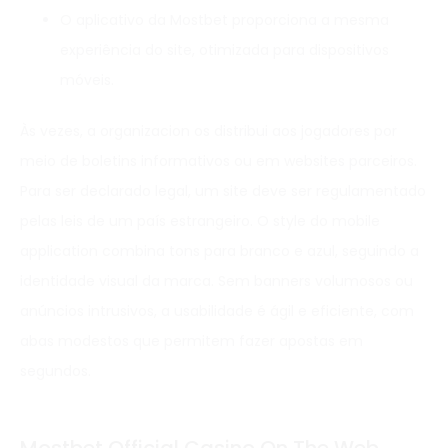
O aplicativo da Mostbet proporciona a mesma
experiência do site, otimizada para dispositivos
móveis.
Às vezes, a organizacion os distribui aos jogadores por
meio de boletins informativos ou em websites parceiros.
Para ser declarado legal, um site deve ser regulamentado
pelas leis de um país estrangeiro. O style do mobile
application combina tons para branco e azul, seguindo a
identidade visual da marca. Sem banners volumosos ou
anúncios intrusivos, a usabilidade é ágil e eficiente, com
abas modestos que permitem fazer apostas em
segundos.