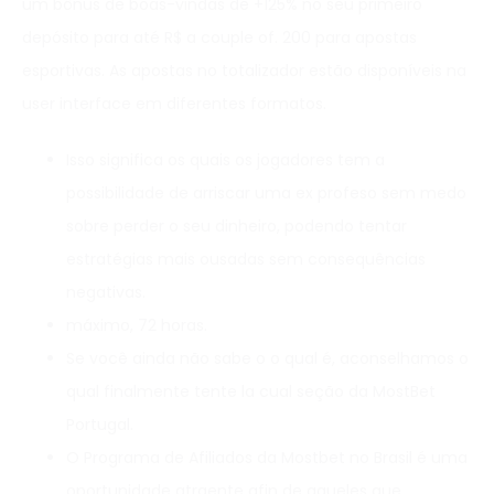
um bônus de boas-vindas de +125% no seu primeiro
depósito para até R$ a couple of. 200 para apostas
esportivas. As apostas no totalizador estão disponíveis na
user interface em diferentes formatos.
Isso significa os quais os jogadores tem a
possibilidade de arriscar uma ex profeso sem medo
sobre perder o seu dinheiro, podendo tentar
estratégias mais ousadas sem consequências
negativas.
máximo, 72 horas.
Se você ainda não sabe o o qual é, aconselhamos o
qual finalmente tente la cual seção da MostBet
Portugal.
O Programa de Afiliados da Mostbet no Brasil é uma
oportunidade atraente afin de aqueles que