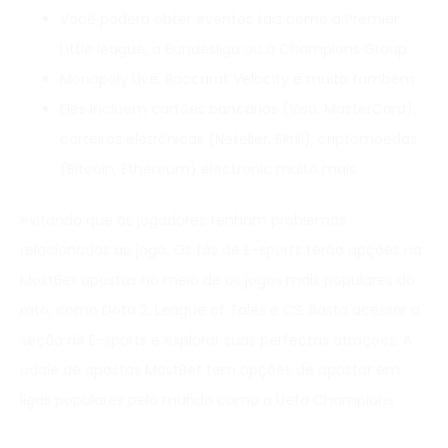
Você poderá obter eventos tais como a Premier
Little league, a Bundesliga ou a Champions Group.
Monopoly Live, Baccarat Velocity e muito também.
Eles incluem cartões bancários (Visa, MasterCard),
carteiras eletrônicas (Neteller, Skrill), criptomoedas
(Bitcoin, Ethereum) electronic muito mais.
evitando que os jogadores tenham problemas
relacionados ao jogo. Os fãs de E-sports terão opções na
MostBet apostas no meio de os jogos mais populares do
rato, como Dota 2, League of Tales e CS. Basta acessar a
seção de E-sports e explorar suas perfectas atrações. A
odaie de apostas MostBet tem opções de apostar em
ligas populares pelo mundo como a Uefa Champions