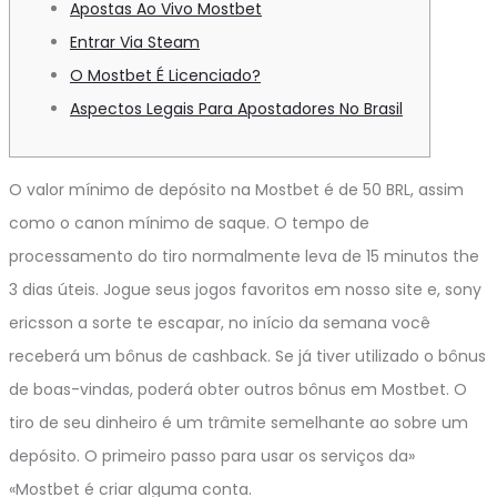
Apostas Ao Vivo Mostbet
Entrar Via Steam
O Mostbet É Licenciado?
Aspectos Legais Para Apostadores No Brasil
O valor mínimo de depósito na Mostbet é de 50 BRL, assim
como o canon mínimo de saque. O tempo de
processamento do tiro normalmente leva de 15 minutos the
3 dias úteis. Jogue seus jogos favoritos em nosso site e, sony
ericsson a sorte te escapar, no início da semana você
receberá um bônus de cashback. Se já tiver utilizado o bônus
de boas-vindas, poderá obter outros bônus em Mostbet. O
tiro de seu dinheiro é um trâmite semelhante ao sobre um
depósito. O primeiro passo para usar os serviços da»
«Mostbet é criar alguma conta.