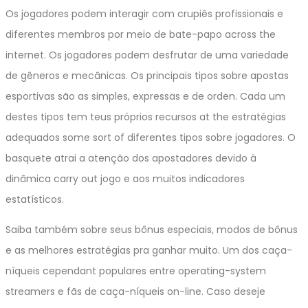
Os jogadores podem interagir com crupiês profissionais e
diferentes membros por meio de bate-papo across the
internet. Os jogadores podem desfrutar de uma variedade
de gêneros e mecânicas. Os principais tipos sobre apostas
esportivas são as simples, expressas e de orden. Cada um
destes tipos tem teus próprios recursos at the estratégias
adequados some sort of diferentes tipos sobre jogadores. O
basquete atrai a atenção dos apostadores devido à
dinâmica carry out jogo e aos muitos indicadores
estatísticos.
Saiba também sobre seus bônus especiais, modos de bônus
e as melhores estratégias pra ganhar muito. Um dos caça-
níqueis cependant populares entre operating-system
streamers e fãs de caça-níqueis on-line. Caso deseje