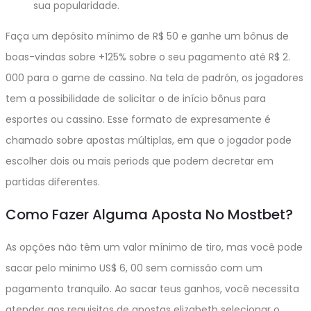
sua popularidade.
Faça um depósito mínimo de R$ 50 e ganhe um bônus de
boas-vindas sobre +125% sobre o seu pagamento até R$ 2.
000 para o game de cassino. Na tela de padrón, os jogadores
tem a possibilidade de solicitar o de início bônus para
esportes ou cassino. Esse formato de expresamente é
chamado sobre apostas múltiplas, em que o jogador pode
escolher dois ou mais periods que podem decretar em
partidas diferentes.
Como Fazer Alguma Aposta No Mostbet?
As opções não têm um valor mínimo de tiro, mas você pode
sacar pelo minimo US$ 6, 00 sem comissão com um
pagamento tranquilo. Ao sacar teus ganhos, você necessita
atender aos requisitos de apostas elizabeth selecionar o