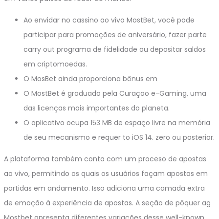
Ao envidar no cassino ao vivo MostBet, você pode
participar para promoções de aniversário, fazer parte
carry out programa de fidelidade ou depositar saldos
em criptomoedas.
O MosBet ainda proporciona bônus em
O MostBet é graduado pela Curaçao e-Gaming, uma
das licenças mais importantes do planeta.
O aplicativo ocupa 153 MB de espaço livre na memória
de seu mecanismo e requer to iOS 14. zero ou posterior.
A plataforma também conta com um proceso de apostas
ao vivo, permitindo os quais os usuários façam apostas em
partidas em andamento. Isso adiciona uma camada extra
de emoção à experiência de apostas. A seção de pôquer ag
Mostbet apresenta diferentes variações desse well-known