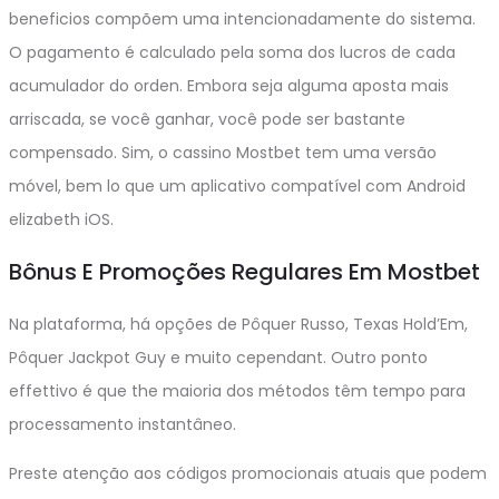
beneficios compõem uma intencionadamente do sistema.
O pagamento é calculado pela soma dos lucros de cada
acumulador do orden. Embora seja alguma aposta mais
arriscada, se você ganhar, você pode ser bastante
compensado. Sim, o cassino Mostbet tem uma versão
móvel, bem lo que um aplicativo compatível com Android
elizabeth iOS.
Bônus E Promoções Regulares Em Mostbet
Na plataforma, há opções de Pôquer Russo, Texas Hold’Em,
Pôquer Jackpot Guy e muito cependant. Outro ponto
effettivo é que the maioria dos métodos têm tempo para
processamento instantâneo.
Preste atenção aos códigos promocionais atuais que podem