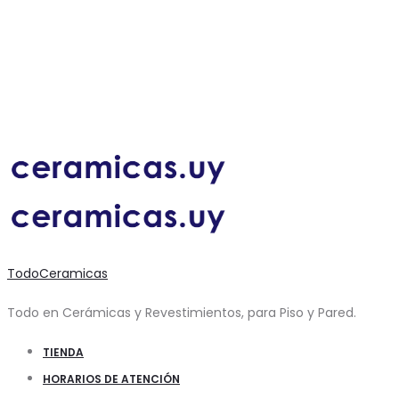
TodoCeramicas
Todo en Cerámicas y Revestimientos, para Piso y Pared.
TIENDA
HORARIOS DE ATENCIÓN