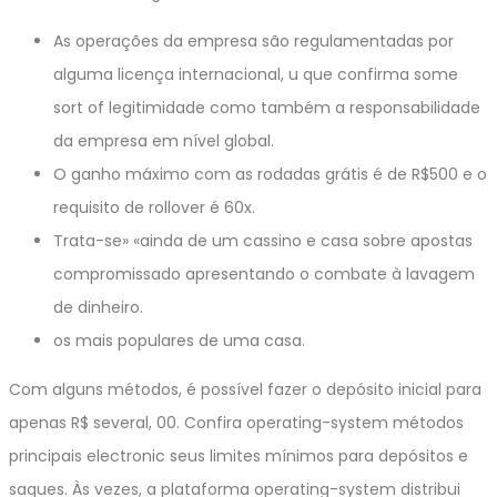
As operações da empresa são regulamentadas por
alguma licença internacional, u que confirma some
sort of legitimidade como também a responsabilidade
da empresa em nível global.
O ganho máximo com as rodadas grátis é de R$500 e o
requisito de rollover é 60x.
Trata-se» «ainda de um cassino e casa sobre apostas
compromissado apresentando o combate à lavagem
de dinheiro.
os mais populares de uma casa.
Com alguns métodos, é possível fazer o depósito inicial para
apenas R$ several, 00. Confira operating-system métodos
principais electronic seus limites mínimos para depósitos e
saques. Às vezes, a plataforma operating-system distribui