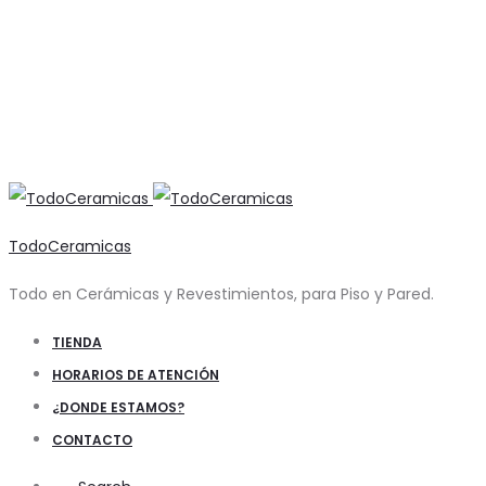
TodoCeramicas
Todo en Cerámicas y Revestimientos, para Piso y Pared.
TIENDA
HORARIOS DE ATENCIÓN
¿DONDE ESTAMOS?
CONTACTO