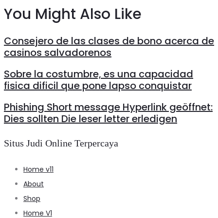
You Might Also Like
Consejero de las clases de bono acerca de
casinos salvadorenos
Sobre la costumbre, es una capacidad
fisica dificil que pone lapso conquistar
Phishing Short message Hyperlink geöffnet:
Dies sollten Die leser letter erledigen
Situs Judi Online Terpercaya
Home v11
About
Shop
Home V1