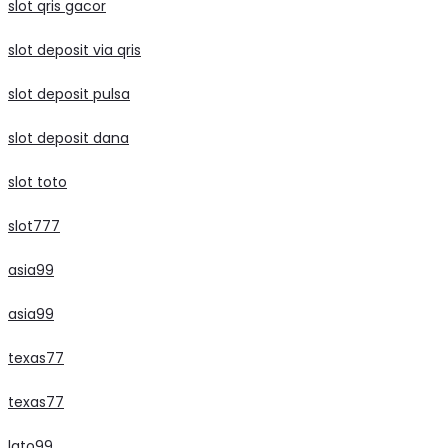
slot qris gacor
slot deposit via qris
slot deposit pulsa
slot deposit dana
slot toto
slot777
asia99
asia99
texas77
texas77
lato99