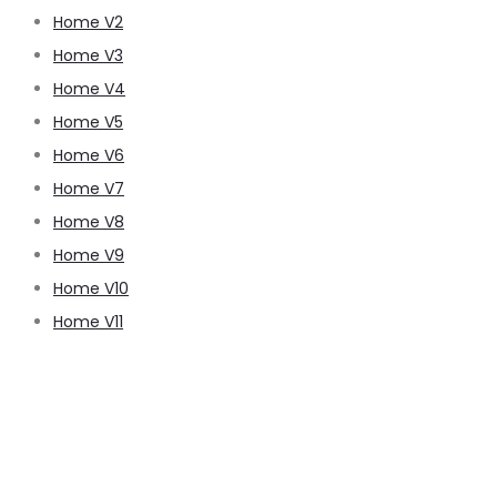
Home V2
Home V3
Home V4
Home V5
Home V6
Home V7
Home V8
Home V9
Home V10
Home V11
pussy888
pussy888
pussy888