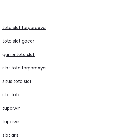
slot raffi ahmad
judi bola
toto slot terpercaya
toto slot gacor
game toto slot
slot toto terpercaya
situs toto slot
slot toto
tupaiwin
tupaiwin
slot qris