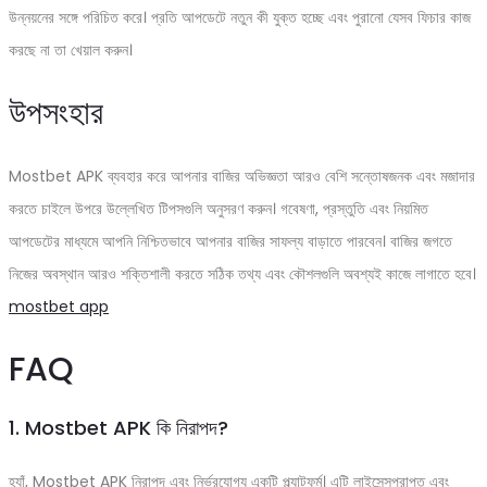
উন্নয়নের সঙ্গে পরিচিত করে। প্রতি আপডেটে নতুন কী যুক্ত হচ্ছে এবং পুরানো যেসব ফিচার কাজ
করছে না তা খেয়াল করুন।
উপসংহার
Mostbet APK ব্যবহার করে আপনার বাজির অভিজ্ঞতা আরও বেশি সন্তোষজনক এবং মজাদার
করতে চাইলে উপরে উল্লেখিত টিপসগুলি অনুসরণ করুন। গবেষণা, প্রস্তুতি এবং নিয়মিত
আপডেটের মাধ্যমে আপনি নিশ্চিতভাবে আপনার বাজির সাফল্য বাড়াতে পারবেন। বাজির জগতে
নিজের অবস্থান আরও শক্তিশালী করতে সঠিক তথ্য এবং কৌশলগুলি অবশ্যই কাজে লাগাতে হবে।
mostbet app
FAQ
1. Mostbet APK কি নিরাপদ?
হ্যাঁ, Mostbet APK নিরাপদ এবং নির্ভরযোগ্য একটি প্ল্যাটফর্ম। এটি লাইসেন্সপ্রাপ্ত এবং