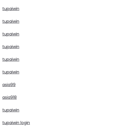
tupaiwin
tupaiwin
tupaiwin
tupaiwin
tupaiwin
tupaiwin
asia99
asia918
tupaiwin
tupaiwin login