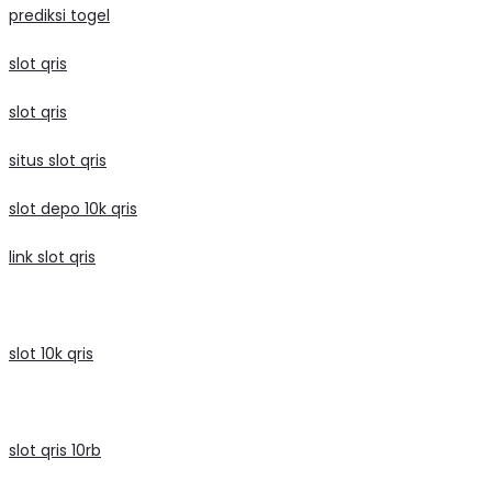
prediksi togel
slot qris
slot qris
situs slot qris
slot depo 10k qris
link slot qris
slot 10k qris
slot qris 10rb