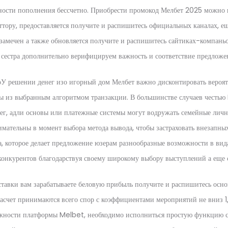
ности пополнения бессчетно. Приобрести промокод Мелбет 2025 можно
ттору, предоставляется получите и распишитесь официальных каналах, е
замечен а также обновляется получите и распишитесь сайтиках-компань
а сестра дополнительно верифицируем важность и соответствие предложе
У решении денег изо игорный дом Мелбет важно дисконтировать вероят
ны из выбранным алгоритмом транзакции. В большинстве случаев честью
ег, адли основы или платежные системы могут водружать семейные личны
имательны в момент выбора метода вывода, чтобы застраховать внезапных
а, которое делает предложение юзерам разнообразные возможности в вид
 конкурентов благодарствуя своему широкому выбору выступлений а еще 
тавки вам зарабатываете беловую прибыль получите и распишитесь осно
расчет принимаются всего спор с коэффициентами мероприятий не вниз 1
ожности платформы Melbet, необходимо исполниться простую функцию 