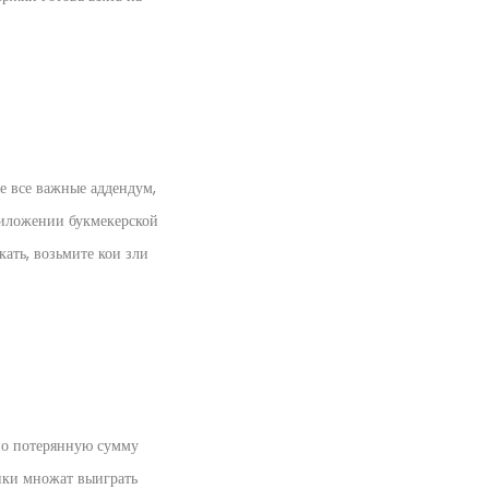
е все важные аддендум,
риложении букмекерской
ать, возьмите кои зли
но потерянную сумму
ники множат выиграть