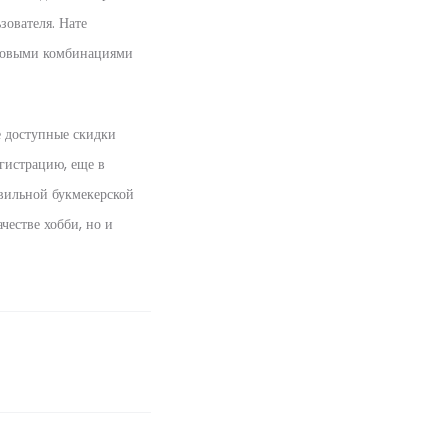
зователя. Нате
одовыми комбинациями
е доступные скидки
егистрацию, еще в
вильной букмекерской
честве хобби, но и