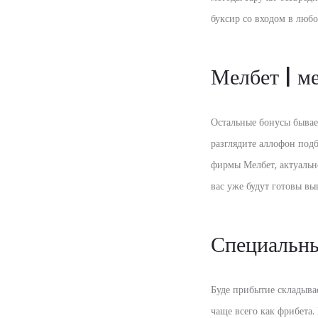
буксир со входом в любо
Мелбет | ме
Остальные бонусы бывает
разглядите аллофон подб
фирмы Мелбет, актуально
вас уже будут готовы вы
Специальны
Буде прибытие складыва
чаще всего как фрибета.