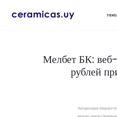
TIEND
Мелбет БК: веб-
рублей пр
Авторизация общедоступ
методы заручат безвред