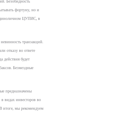
ий. Безобидность
ытывать фортуну, но и
в Единоличном ЦУПИС, в
я невинность транзакций.
ли отказу во ответе
а действия будет
баксов. Безмездные
рые предназначены
 в видах инвесторов во
В итоге, мы рекомендуем