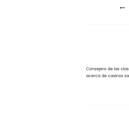
Navegaci
de
entradas
Consejero de las cla
acerca de casinos s