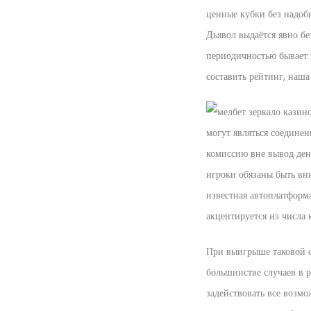
ценные кубки без надоб
Дьявол выдаётся явно бе
периодичностью бывает 
составить рейтинг, наш
могут являться соедине
комиссию вне вывод ден
игроки обязаны быть вн
известная автоплатформ
акцентируется из числа
При выигрыше таковой с
большинстве случаев в 
задействовать все возм