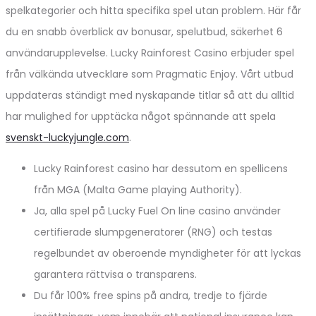
spelkategorier och hitta specifika spel utan problem. Här får
du en snabb överblick av bonusar, spelutbud, säkerhet 6
användarupplevelse. Lucky Rainforest Casino erbjuder spel
från välkända utvecklare som Pragmatic Enjoy. Vårt utbud
uppdateras ständigt med nyskapande titlar så att du alltid
har mulighed for upptäcka något spännande att spela
svenskt-luckyjungle.com
.
Lucky Rainforest casino har dessutom en spellicens
från MGA (Malta Game playing Authority).
Ja, alla spel på Lucky Fuel On line casino använder
certifierade slumpgeneratorer (RNG) och testas
regelbundet av oberoende myndigheter för att lyckas
garantera rättvisa o transparens.
Du får 100% free spins på andra, tredje to fjärde