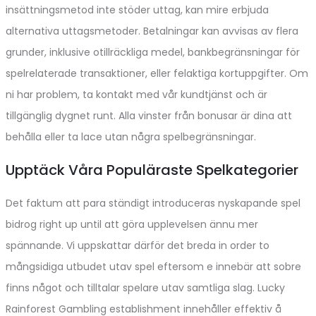
insättningsmetod inte stöder uttag, kan mire erbjuda
alternativa uttagsmetoder. Betalningar kan avvisas av flera
grunder, inklusive otillräckliga medel, bankbegränsningar för
spelrelaterade transaktioner, eller felaktiga kortuppgifter. Om
ni har problem, ta kontakt med vår kundtjänst och är
tillgänglig dygnet runt. Alla vinster från bonusar är dina att
behålla eller ta lace utan några spelbegränsningar.
Upptäck Våra Populäraste Spelkategorier
Det faktum att para ständigt introduceras nyskapande spel
bidrog right up until att göra upplevelsen ännu mer
spännande. Vi uppskattar därför det breda in order to
mångsidiga utbudet utav spel eftersom e innebär att sobre
finns något och tilltalar spelare utav samtliga slag. Lucky
Rainforest Gambling establishment innehåller effektiv å