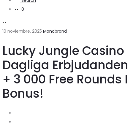
Search
0
10 noviembre, 2025
Monobrand
Lucky Jungle Casino
Dagliga Erbjudanden
+ 3 000 Free Rounds I
Bonus!