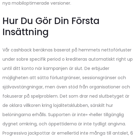
nya mobiloptimerade versioner.
Hur Du Gör Din Första
Insättning
Vår cashback beräknas baserat på hemmets nettoförluster
under sobre specifik period o krediteras automatiskt right up
until ditt konto när kampanjen är slut. De erbjuder
möjligheten att sätta förlustgränser, sessionsgränser och
självavstängningar, men även stöd från organisationer och
fokuserar på spelproblem. Det som drar ned slutbetyget är
de oklara villkoren kring lojalitetsklubben, särskilt hur
belöningarna erhålls. Supporten är inte» «heller tillgänglig
dygnet omkring, och öppettiderna är inte tydligt angivna.
Progressiva jackpottar är emellertid inte många till antalet, 6