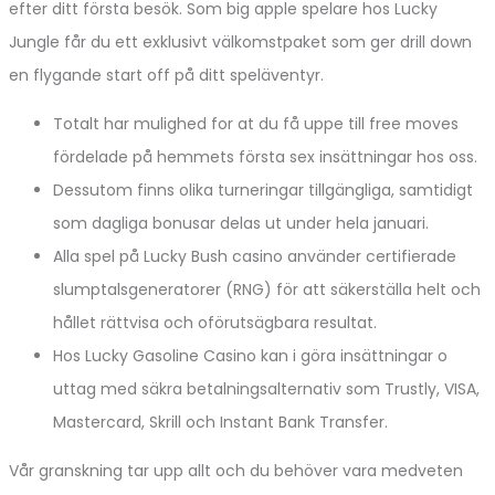
efter ditt första besök. Som big apple spelare hos Lucky
Jungle får du ett exklusivt välkomstpaket som ger drill down
en flygande start off på ditt speläventyr.
Totalt har mulighed for at du få uppe till free moves
fördelade på hemmets första sex insättningar hos oss.
Dessutom finns olika turneringar tillgängliga, samtidigt
som dagliga bonusar delas ut under hela januari.
Alla spel på Lucky Bush casino använder certifierade
slumptalsgeneratorer (RNG) för att säkerställa helt och
hållet rättvisa och oförutsägbara resultat.
Hos Lucky Gasoline Casino kan i göra insättningar o
uttag med säkra betalningsalternativ som Trustly, VISA,
Mastercard, Skrill och Instant Bank Transfer.
Vår granskning tar upp allt och du behöver vara medveten