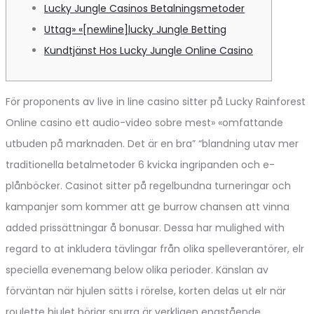
Lucky Jungle Casinos Betalningsmetoder
Uttag» «[newline]lucky Jungle Betting
Kundtjänst Hos Lucky Jungle Online Casino
För proponents av live in line casino sitter på Lucky Rainforest
Online casino ett audio-video sobre mest» «omfattande
utbuden på marknaden. Det är en bra” “blandning utav mer
traditionella betalmetoder 6 kvicka ingripanden och e-
plånböcker. Casinot sitter på regelbundna turneringar och
kampanjer som kommer att ge burrow chansen att vinna
added prissättningar å bonusar. Dessa har mulighed with
regard to at inkludera tävlingar från olika spelleverantörer, elr
speciella evenemang below olika perioder. Känslan av
förväntan när hjulen sätts i rörelse, korten delas ut elr när
roulette hjulet börjar snurra är verkligen enastående.