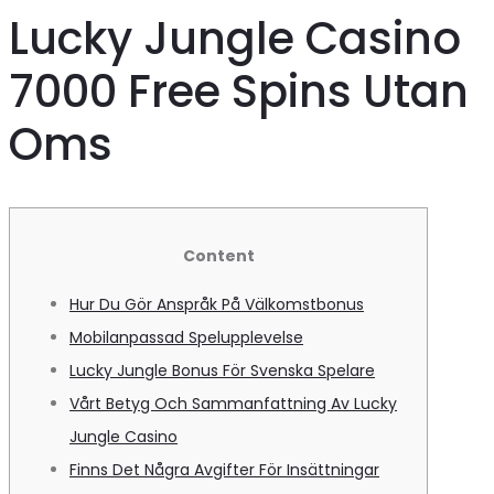
Lucky Jungle Casino
7000 Free Spins Utan
Oms
Content
Hur Du Gör Anspråk På Välkomstbonus
Mobilanpassad Spelupplevelse
Lucky Jungle Bonus För Svenska Spelare
Vårt Betyg Och Sammanfattning Av Lucky
Jungle Casino
Finns Det Några Avgifter För Insättningar