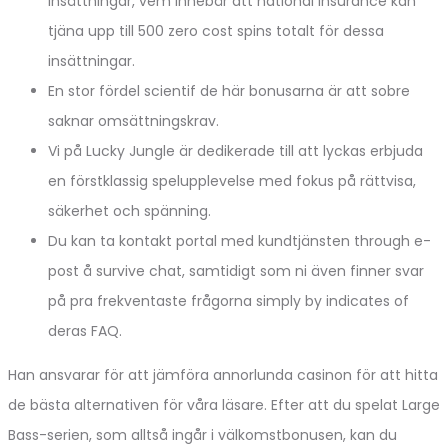
insättningar, vem innebär att national insurance kan
tjäna upp till 500 zero cost spins totalt för dessa
insättningar.
En stor fördel scientif de här bonusarna är att sobre
saknar omsättningskrav.
Vi på Lucky Jungle är dedikerade till att lyckas erbjuda
en förstklassig spelupplevelse med fokus på rättvisa,
säkerhet och spänning.
Du kan ta kontakt portal med kundtjänsten through e-
post å survive chat, samtidigt som ni även finner svar
på pra frekventaste frågorna simply by indicates of
deras FAQ.
Han ansvarar för att jämföra annorlunda casinon för att hitta
de bästa alternativen för våra läsare. Efter att du spelat Large
Bass-serien, som alltså ingår i välkomstbonusen, kan du