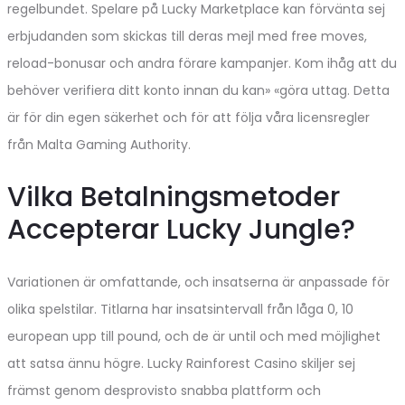
regelbundet. Spelare på Lucky Marketplace kan förvänta sej
erbjudanden som skickas till deras mejl med free moves,
reload-bonusar och andra förare kampanjer. Kom ihåg att du
behöver verifiera ditt konto innan du kan» «göra uttag. Detta
är för din egen säkerhet och för att följa våra licensregler
från Malta Gaming Authority.
Vilka Betalningsmetoder
Accepterar Lucky Jungle?
Variationen är omfattande, och insatserna är anpassade för
olika spelstilar. Titlarna har insatsintervall från låga 0, 10
european upp till pound, och de är until och med möjlighet
att satsa ännu högre. Lucky Rainforest Casino skiljer sej
främst genom desprovisto snabba plattform och