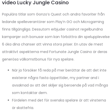
video Lucky Jungle Casino
Populära titlar som Gonzo’s Quest och andra favoriter från
ledande spelleverantörer som Play’n GO och Microgaming
finns tillgängliga. Dessutom erbjuder casinot regelbundna
kampanjer och bonusar som kan förbättra din spelupplevelse
6 öka dina chanser att vinna stora priser. En utav de mest
attraktivt aspekterna med Fortunate Jungle Casino är deras
generösa välkomstbonus för nya spelare.
När ja försöker få reda på mer berättar de att det inte
existerar några fasta öppettider, my partner and i
avsaknad av att det skiljer sig beroende på vad många
som kontaktar dem.
Fördelen med det för svenska spelare är att vinsterna
är skattefria.