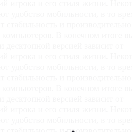
ий игрока и его стиля жизни. Неко
ют удобство мобильности, в то вре
ят стабильность и производительно
 компьютеров. В конечном итоге 
и десктопной версией зависит от
ий игрока и его стиля жизни. Неко
ют удобство мобильности, в то вре
ят стабильность и производительно
 компьютеров. В конечном итоге 
и десктопной версией зависит от
ий игрока и его стиля жизни. Неко
ют удобство мобильности, в то вре
ят стабильность и производительно