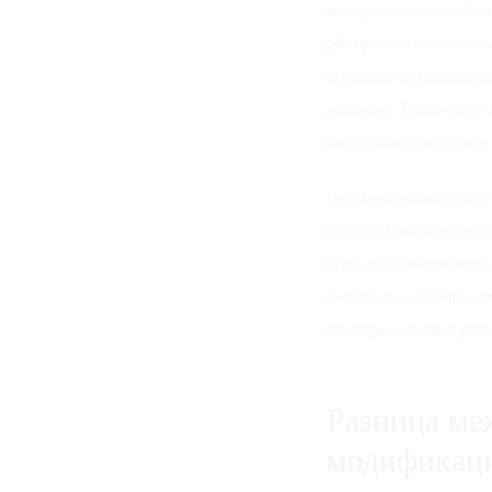
усовершенствованной ви
pin up, что поставляет
игровыми автоматами, к
движений. Главное вним
системами кодирования, 
Иным значимым моментом
комиссии вносить средс
игры, предлагая персон
ясной даже для новичко
для игры, а полным раз
Разница ме
модификаци