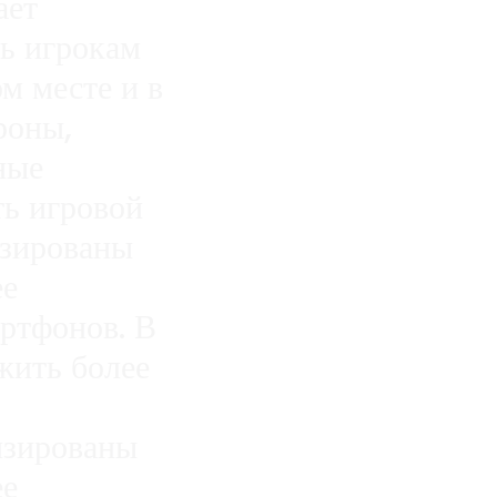
ает
ть игрокам
м месте и в
роны,
ные
ть игровой
изированы
ее
ртфонов. В
жить более
изированы
ее