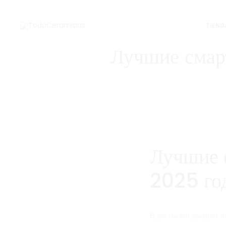
TIEND
Лучшие смар
Лучшие 
2025 го
В две тысячи двадцать п