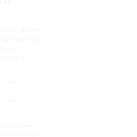
ы существенно влиять
ширный набор функций и
системы. Это
гровой процесс,
ступа. Они
е. Это делает такие
 функции могут иметь
бы стимулировать
ия может весьма влиять