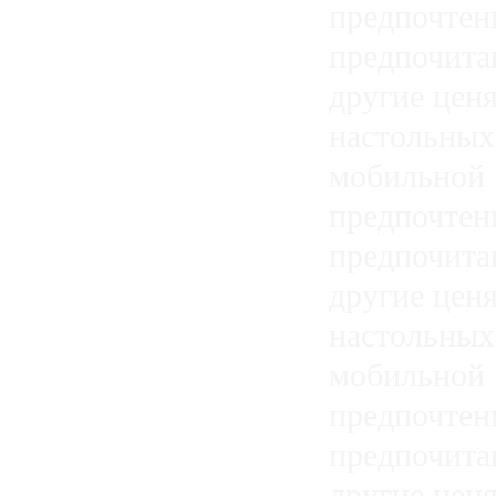
предпочтен
предпочита
другие цен
настольных
мобильной 
предпочтен
предпочита
другие цен
настольных
мобильной 
предпочтен
предпочита
другие цен