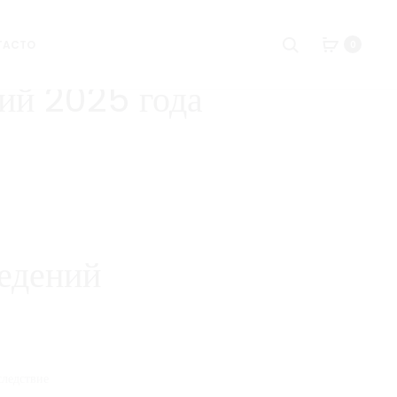
Search
TACTO
0
ий 2025 года
едений
следствие