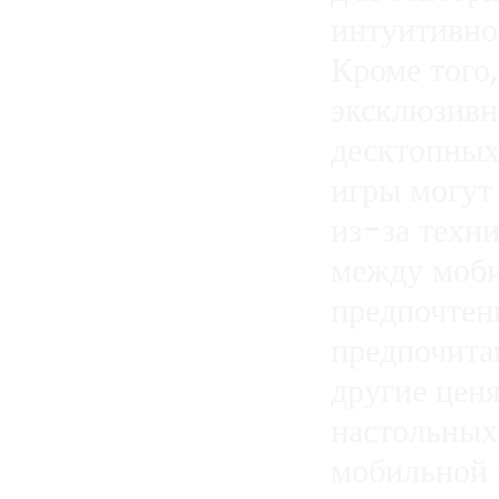
интуитивно
Кроме того
эксклюзивн
десктопных
игры могут
из-за техн
между моби
предпочтен
предпочита
другие цен
настольных
мобильной 