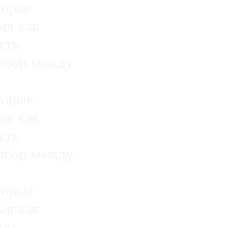
торые
мя как
сть
выбор между
торые
мя как
сть
выбор между
торые
мя как
сть