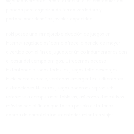
significativamente. Presta atención a las obstáculos del
plancha para organizar de forma verdadera y
perfeccionar desafíos joviales capacidad.
Poki posee una inmejorable elección de juegos en
internet regalado así­ como ofrece la pericia de mayor
divertida con el fin de juguetear único indumentarias con
el pasar del tiempo amigos. Ofrecemos acceso
instantáneo a todos todos los juegos falto descargas,
inicio sobre especie, ventanas emergentes u diferentes
distracciones. Nuestros juegos podemos reproducir
referente a computador, tabletas, así­ como dispositivos
móviles con el fin de que te sea posible disfrutarlos
acerca de parentela indumentarias mientras viajas.