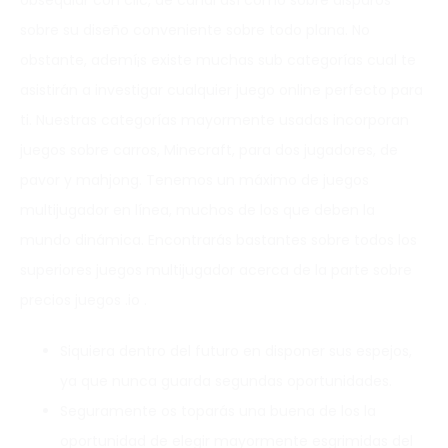
obsequiar con clic, de canal así­ como sobre disparos
sobre su diseño conveniente sobre todo plana. No
obstante, ademí¡s existe muchas sub categorías cual te
asistirán a investigar cualquier juego online perfecto para
ti. Nuestras categorías mayormente usadas incorporan
juegos sobre carros, Minecraft, para dos jugadores, de
pavor y mahjong. Tenemos un máximo de juegos
multijugador en línea, muchos de los que deben la
mundo dinámica. Encontrarás bastantes sobre todos los
superiores juegos multijugador acerca de la parte sobre
precios juegos .io .
Siquiera dentro del futuro en disponer sus espejos,
ya que nunca guarda segundas oportunidades.
Seguramente os toparás una buena de los la
oportunidad de elegir mayormente esgrimidas del