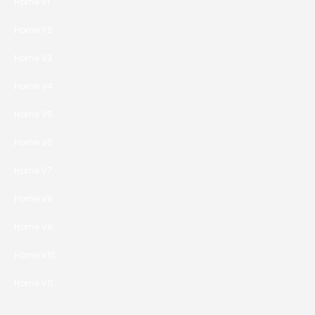
Home V1
Home V2
Home V3
Home V4
Home V5
Home V6
Home V7
Home V8
Home V9
Home V10
Home V11