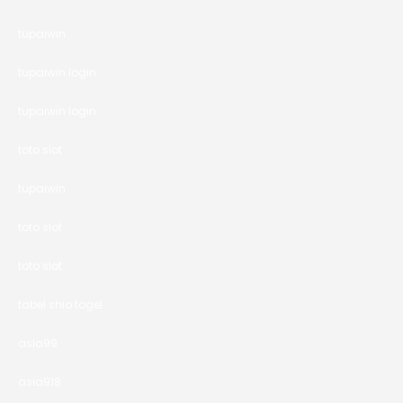
tupaiwin
tupaiwin login
tupaiwin login
toto slot
tupaiwin
toto slot
toto slot
tabel shio togel
asia99
asia918