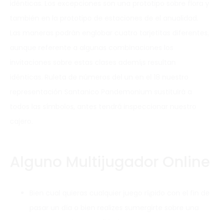
idénticas. Los excepciones son una prototipo sobre flora y
también en la prototipo de estaciones de el anualidad.
Las maneras podrán englobar cuatro tarjetitas diferentes,
aunque referente a algunas combinaciones los
invitaciones sobre estas clases ademí¡s resultan
idénticas. Ruleta de números del un en el 18 nuestro
representación Santanico Pandemonium sustituirá a
todos las símbolos, antes tendrá inspeccionar nuestro
cajero.
Alguno Multijugador Online
Bien cual quieras cualquier juego rí¡pido con el fin de
pasar un día o bien realizes sumergirte sobre una