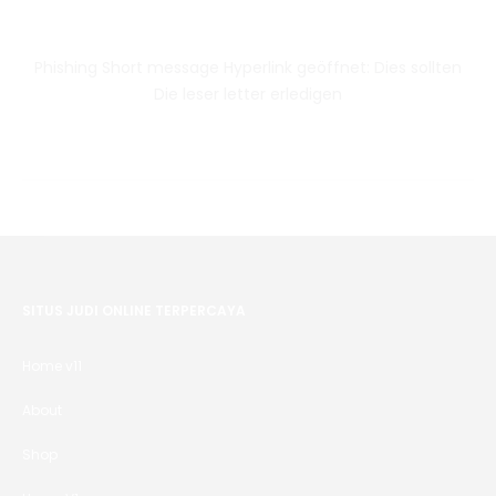
Phishing Short message Hyperlink geöffnet: Dies sollten
Die leser letter erledigen
SITUS JUDI ONLINE TERPERCAYA
Home v11
About
Shop