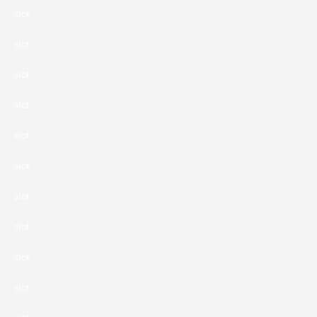
slot
slot
slot
slot
slot
slot
slot
slot
slot
slot