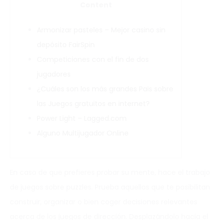
Content
Armonizar pasteles – Mejor casino sin
depósito FairSpin
Competiciones con el fin de dos
jugadores
¿Cuáles son los más grandes Pais sobre
las Juegos gratuitos en internet?
Power Light – Lagged.com
Alguno Multijugador Online
En caso de que prefieres probar su mente, hace el trabajo
de juegos sobre puzzles. Prueba aquellos que te posibilitan
construir, organizar o bien coger decisiones relevantes
acerca de los juegos de dirección.
Desplazándolo hacia el