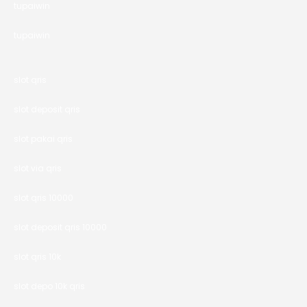
tupaiwin
tupaiwin
slot qris
slot deposit qris
slot pakai qris
slot via qris
slot qris 10000
slot deposit qris 10000
slot qris 10k
slot depo 10k qris