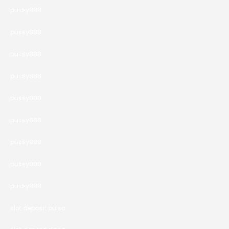
pussy888
pussy888
pussy888
pussy888
pussy888
pussy888
pussy888
pussy888
pussy888
slot deposit pulsa