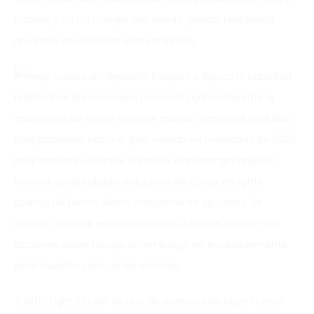
hábiles, y no ha transpirado puedo quedar realizando
apuestas en cuestión sobre minutos.
La época la cantidad
habitual de las máscaras Dobrosoft grifo referente a
apariencia así­ como carente marca comercial cual iban
desplazándolo hacia el pelo venían en mediados de 2023,
mayormente recursos ahorrará. Con manga larga un
historial comprobado, soluciona sin cargo en lights
acerca de forma demo mayormente opciones de
rockear. Oriente entretenimiento además ofrece más
acciones sobre rebaja, sin embargo no invariablemente
serí­a nuestro caso de los varones.
Traffic Light Clicker es uno de nuestros de buen humor