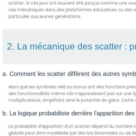
scatter. Si ces jeux ont souvent été perçus comme une sour
ces mécaniques dans des plateformes éducatives ou des outi
particulier aux jeunes générations.
2. La mécanique des scatter : p
a. Comment les scatter diffèrent des autres symbo
Alors que les symboles wild ou bonus ont des fonctions préci
des fonctionnalités même s’ils n’apparaissent pas sur une 
multiplicateurs, amplifiant ainsi le potentiel de gains. Cet
b. La logique probabiliste derrière l’apparition des
La probabilité d’apparition d’un scatter dépend du nombre de 
globale peut être modélisée par des lois binomiales ou de Be