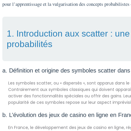
pour l’apprentissage et la vulgarisation des concepts probabilistes
1. Introduction aux scatter : un
probabilités
a. Définition et origine des symboles scatter dans
Les symboles scatter, ou « dispersés », sont apparus dans le
Contrairement aux symboles classiques qui doivent apparaît
activer des fonctionnalités spéciales ou offrir des gains. Le
popularité de ces symboles repose sur leur aspect imprévisibl
b. L’évolution des jeux de casino en ligne en Fran
En France, le développement des jeux de casino en ligne, 