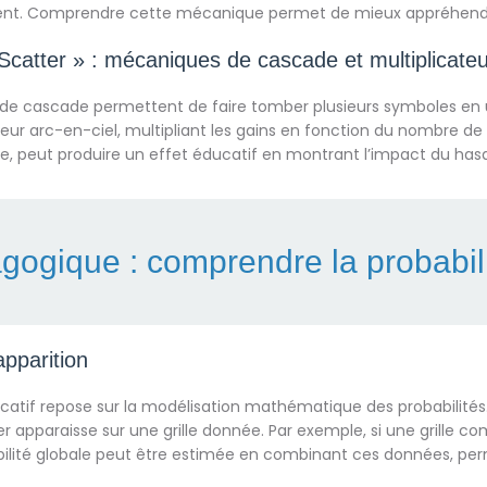
ent. Comprendre cette mécanique permet de mieux appréhender 
catter » : mécaniques de cascade et multiplicateu
de cascade permettent de faire tomber plusieurs symboles en u
cateur arc-en-ciel, multipliant les gains en fonction du nombre
peut produire un effet éducatif en montrant l’impact du hasard 
agogique : comprendre la probabil
pparition
tif repose sur la modélisation mathématique des probabilités. E
er apparaisse sur une grille donnée. Par exemple, si une grille c
abilité globale peut être estimée en combinant ces données, pe