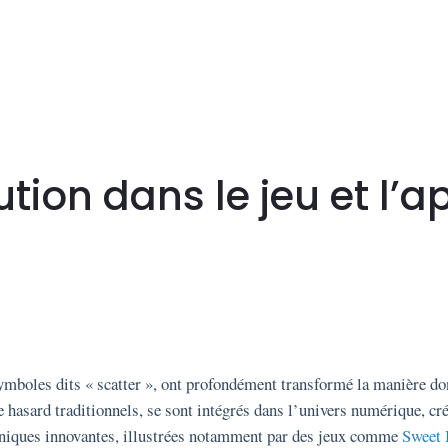
lution dans le jeu et l’
oles dits « scatter », ont profondément transformé la manière dont
e hasard traditionnels, se sont intégrés dans l’univers numérique, c
aniques innovantes, illustrées notamment par des jeux comme
Sweet 