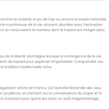
me la roulette, le jeu de l’oie ou encore la loterie nationale.
te mystérieuse de la vie, souvent abordée avec fascination
ut en renouvelant la manière dont le hasard est intégré dans
ou de la liberté. Montaigne évoque la contingence de la vie,
ents de hasard pour exprimer l’imprévisible. Comprendre ces
tradition intellectuelle riche.
gulation stricte en France, via l’Autorité Nationale des Jeux
 prudence, en insistant sur la connaissance du risque et la
te évolution pour que le jeu reste un outil d’apprentissage