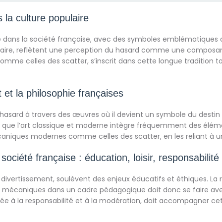
 la culture populaire
e dans la société française, avec des symboles emblématiques com
ulaire, reflètent une perception du hasard comme une composan
me celles des scatter, s’inscrit dans cette longue tradition to
t et la philosophie françaises
 hasard à travers des œuvres où il devient un symbole du destin 
is que l’art classique et moderne intègre fréquemment des élém
aniques modernes comme celles des scatter, en les reliant à une 
ciété française : éducation, loisir, responsabilité
divertissement, soulèvent des enjeux éducatifs et éthiques. La ré
s mécaniques dans un cadre pédagogique doit donc se faire avec
hée à la responsabilité et à la modération, doit accompagner cet