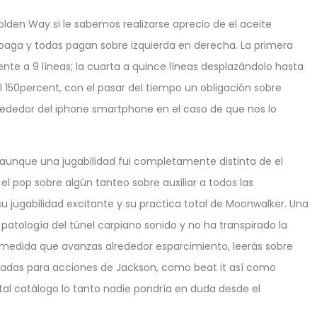
den Way si le sabemos realizarse aprecio de el aceite
 paga y todas pagan sobre izquierda en derecha. La primera
ente a 9 líneas; la cuarta a quince líneas desplazándolo hasta
l 150percent, con el pasar del tiempo un obligación sobre
alrededor del iphone smartphone en el caso de que nos lo
 aunque una jugabilidad fui completamente distinta de el
 el pop sobre algún tanteo sobre auxiliar a todos las
u jugabilidad excitante y su practica total de Moonwalker. Una
 patologí­a del túnel carpiano sonido y no ha transpirado la
. A medida que avanzas alrededor esparcimiento, leerás sobre
izadas para acciones de Jackson, como beat it así­ como
l catálogo lo tanto nadie pondrí­a en duda desde el