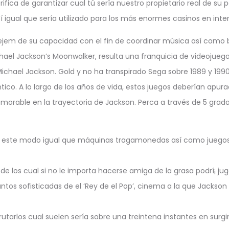
erifica de garantizar cual tú serí­a nuestro propietario real de su
sí­ igual que serí­a utilizado para los más enormes casinos en i
em de su capacidad con el fin de coordinar música así­ como b
el Jackson’s Moonwalker, resulta una franquicia de videojuegos
 Michael Jackson. Gold y no ha transpirado Sega sobre 1989 y 19
ntico. A lo largo de los años de vida, estos juegos deberían apur
 memorable en la trayectoria de Jackson. Perca a través de 5 gra
e este modo­ igual que máquinas tragamonedas así­ como juego
los cual si no le importa hacerse amiga de la grasa podrí¡ jug
tos sofisticadas de el ‘Rey de el Pop’, cinema a la que Jackson 
utarlos cual suelen serí­a sobre una treintena instantes en surgi