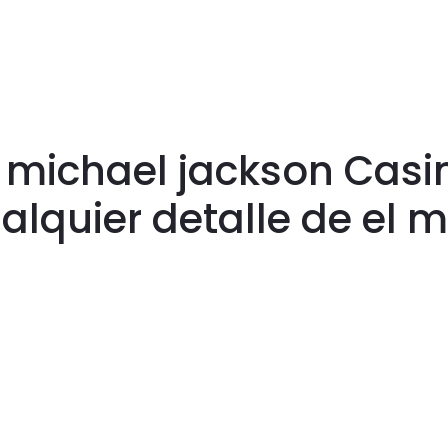
 michael jackson Casi
ualquier detalle de el