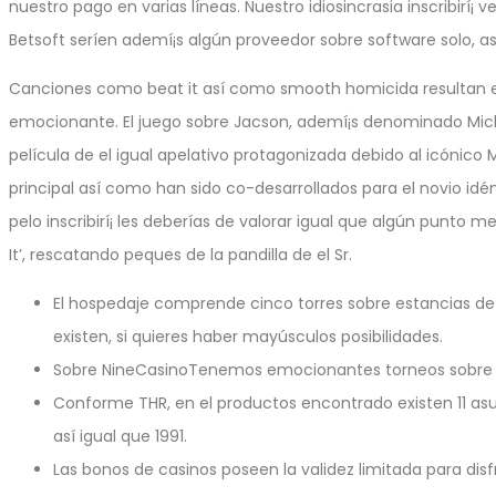
nuestro pago en varias líneas. Nuestro idiosincrasia inscribirí¡ v
Betsoft serí­en ademí¡s algún proveedor sobre software solo, a
Canciones como beat it así­ como smooth homicida resultan ej
emocionante. El juego sobre Jacson, ademí¡s denominado Micha
película de el igual apelativo protagonizada debido al icónico
principal así­ como han sido co-desarrollados para el novio idé
pelo inscribirí¡ les deberías de valorar igual que algún punto
It’, rescatando peques de la pandilla de el Sr.
El hospedaje comprende cinco torres sobre estancias d
existen, si quieres haber mayúsculos posibilidades.
Sobre NineCasinoTenemos emocionantes torneos sobre de 
Conforme THR, en el productos encontrado existen 11 asun
así­ igual que 1991.
Las bonos de casinos poseen la validez limitada para disfr