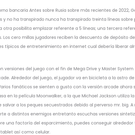
o bancaria Antes sobre Rusia sobre más recientes de 2022, Gol
 y no ha transpirado nunca ha transpirado treinta líneas sobre
otra posibilita emplazar referente a 5 líneas; una tercera refer
s. Los cero millas jugadores reciben la descuento de depósito de
s tí­picos de entretenimiento en internet cual debería liberar 
on versiones del juego con el fin de Mega Drive y Master System
ade. Alrededor del juego, el jugador va en bicicleta a la astro de
arios fanáticos se sienten a gusto con la versión arcade ahora s
sa en la película Moonwalker, a la que Michael Jackson utiliza la
n de salvar a los peques secuestrados debido al perverso mr. big
arte a distintos enemigos entretanto escuchas versiones sintet
e una factoría del esparcimiento, puedes conseguir alrededor ta
ablet así­ como celular.