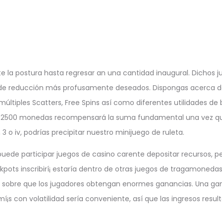
 la postura hasta regresar an una cantidad inaugural. Dichos j
 de reducción más profusamente deseados. Dispongas acerca de 
 múltiples Scatters, Free Spins así­ como diferentes utilidades 
e 2500 monedas recompensará la suma fundamental una vez que 
 3 o iv, podrías precipitar nuestro minijuego de ruleta.
uede participar juegos de casino carente depositar recursos, per
ots inscribirí¡ estaría dentro de otras juegos de tragamonedas e
 sobre que los jugadores obtengan enormes ganancias. Una gana
¡s con volatilidad serí­a conveniente, así que las ingresos resul