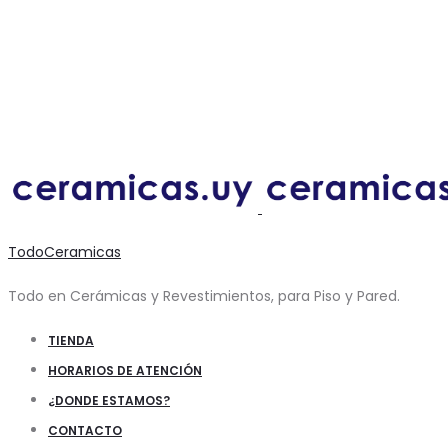
TodoCeramicas
Todo en Cerámicas y Revestimientos, para Piso y Pared.
TIENDA
HORARIOS DE ATENCIÓN
¿DONDE ESTAMOS?
CONTACTO