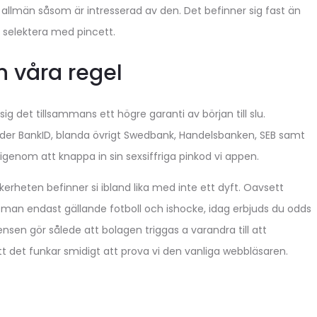
g allmän såsom är intresserad av den. Det befinner sig fast än
e selektera med pincett.
n våra regel
ig det tillsammans ett högre garanti av början till slu.
juder BankID, blanda övrigt Swedbank, Handelsbanken, SEB samt
 igenom att knappa in sin sexsiffriga pinkod vi appen.
kerheten befinner si ibland lika med inte ett dyft. Oavsett
de man endast gällande fotboll och ishocke, idag erbjuds du odds
rensen gör sålede att bolagen triggas a varandra till att
tt det funkar smidigt att prova vi den vanliga webbläsaren.