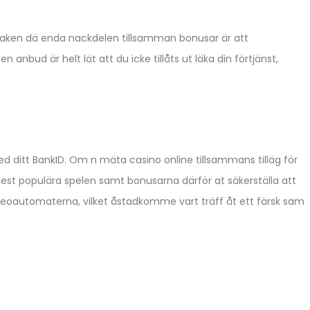
 Saken dä enda nackdelen tillsamman bonusar är att
anbud är helt lät att du icke tillåts ut läka din förtjänst,
 med ditt BankID. Om n mäta casino online tillsammans tilläg för
 mest populära spelen samt bonusarna därför at säkerställa att
ideoautomaterna, vilket åstadkomme vart träff åt ett färsk sam