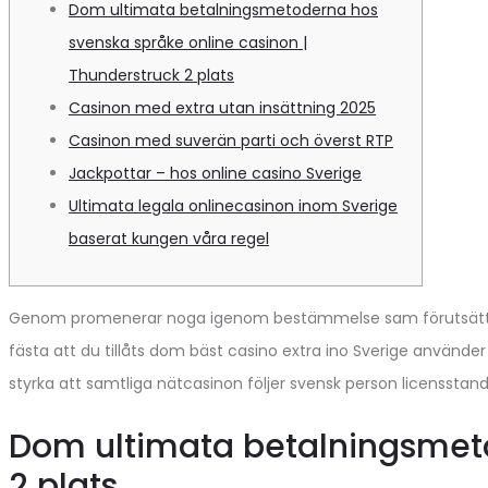
Dom ultimata betalningsmetoderna hos
svenska språke online casinon |
Thunderstruck 2 plats
Casinon med extra utan insättning 2025
Casinon med suverän parti och överst RTP
Jackpottar – hos online casino Sverige
Ultimata legala onlinecasinon inom Sverige
baserat kungen våra regel
Genom promenerar noga igenom bestämmelse sam förutsättning
fästa att du tillåts dom bäst casino extra ino Sverige använde
styrka att samtliga nätcasinon följer svensk person licensstan
Dom ultimata betalningsmeto
2 plats