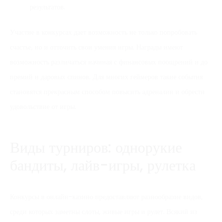
результатов.
Участие в конкурсах дает возможность не только попробовать
счастье, но и отточить свои умения игры. Награды имеют
возможность различаться начиная с финансовых поощрений и до
премий и даровых спинов. Для многих геймеров такие события
становятся прекрасным способом повысить адреналин и обрести
удовольствие от игры.
Виды турниров: однорукие
бандиты, лайв-игры, рулетка
Конкурсы в онлайн-казино предоставляют разнообразие видов,
среди которых заметны слоты, живые игры и рулет. Всякий из