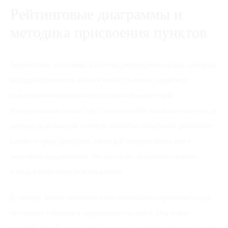
Рейтинговые диаграммы и
методика присвоения пунктов
Рейтинговые диаграммы и система распределения очков занимают
ведущую функцию в области онлайн-казино, содействуя
пользователям находить путь в многообразии опций.
Ранжированные списки представляют собой наглядные перечни, в
которых пользователи клиенты способны сопоставить различные
казино по ряду критериев, таких как доверие, выбор игр и
акционные предложения. Это позволяет мгновенно оценить
плюсы и недостатки всякого казино.
В личную линию, механизм начисления баллов применяется для
мотивации геймеров и удержания их на сайте. Она может