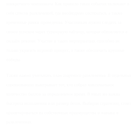
конкретного чемпионата. Как правило такие события включают в
себя список развлечений, где необходимо состязаться, а также
временные рамки проведения. Участникам нужно следить за
своим успехом через турнирную таблицу, которая обновляется в
онлайн режиме. Участие в таких мероприятиях способно не
только украсить игровой процесс, а также обеспечить крупные
победы.
Также важно учитывать план азартного развлечения. В отдельных
соревнованиях выигрывает тот, кто собрал максимальное
количество баллов за определенное время. В иных же важна
быстрота исполнения или размер бетов. Выбирая стратегию, стоит
ориентироваться на собственные преимущества и навыки в
развлечениях.