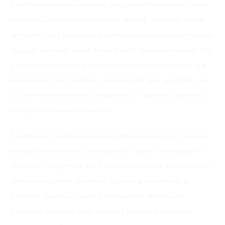
Конкурсные события в игорных заведениях становятся все более
распространенными среди геймеров, которые жаждут не только
увеселения, но и возможность демонстрировать свои способности.
Турниры завлекают людей, которые ищут соревновательному духу
и желает испытать себя в условиях ограниченного времени. Для
включения в таких событиях не необходимо быть экспертом, тем
не менее осведомленность регламентов и стратегий значительно
расширяет возможности выиграть.
В особенности соревновательные действия подходят для игроков,
которые предпочитают соревноваться с иными участниками. В
различие с стандартных игр, в которых участники доверяют удачу,
чемпионаты требуют аналитики и разума и способности к
быстрому принятию решений. Начинающие могут начать с
маленьких турниров, чтобы получить навыков и понемногу