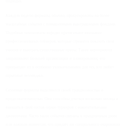
подходах.
Каждую неделю форматы, обычно, сфокусированы на более
масштабные события с повышенными выигрышными фондами.
Подобные чемпионаты нередко притягивают внимание
профессиональных геймеров, которые стремятся показать свои
умения и выиграть существенные призы. Такие мероприятия
запрашивают большей организации и планирования, что
превращает их в особенно увлекательными для тех, кто любит
серьезные челленджи.
Сезонные форматы выделяются своей грандиозностью и
продолжительностью. Они способны длиться несколько месяца и
вмещать в свой состав серию турниров с накопительными
джекпотами. Часто такие события связаны к праздничным дням
или важным моментам, что придаёт им специального очарования