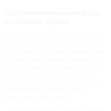
Системы вознаграждений для
постоянных игроков
Системы поощрений для постоянных участников делаются все
более востребованными в сфере онлайн игорных заведений. Они
предлагают богатые бонусы и специальные преференции, которые
делают геймплей еще более захватывающей. Например, многие
онлайн-казино предлагают своим лояльным посетителям шанс
принимать участие в особых соревнованиях с значительными
выигрышными суммами. Кроме того нередко можно обнаружить
программы сбора баллов, которые удаётся превратить на
настоящие средства или дорогие подарки.
С целью максимально результативно использовать эти программы,