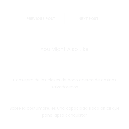
Navegación
PREVIOUS POST
NEXT POST
de
entradas
You Might Also Like
Consejero de las clases de bono acerca de casinos
salvadorenos
Sobre la costumbre, es una capacidad fisica dificil que
pone lapso conquistar