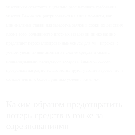
участникам советуется тщательно рассматривать требования
участия. Важно концентрироваться на такие моменты, как
минимальные ставки для заработка баллов и сроки их действия.
Кроме того, большинство игорных заведений пинко казино
предлагают персонализированные бонусы для VIP-игроков, с
учетом увеличенные лимиты на снятие средств и связь с
индивидуальным менеджером аккаунта. Таким способом,
программы наград не только мотивируют участие игроков, но и
создают для них более приятные условия геймплея.
Каким образом предотвратить
потерь средств в гонке за
соревнованиями