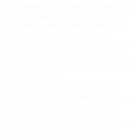
Для результативной партии в условиях акций в интернет-казино,
важно понимать, каким способом увеличить свои шансы на
победу. Сначала первоначально, игроку необходимо тщательно
изучить условия предложения. Нередко казино дают
вознаграждения с определенными условиями по отыгрышу, и их
невыполнение может обернуться потерей выигрыша. Следует
учитывать, что чем слабее условия по отыгрышу, тем быстрее будет
получить призовые деньги.
Дополнительно одним основной фактор — отбор игровых
автоматов с максимальным процентом RTP. Игровые автоматы с
возвратом игроку выше 96% обычно более прибыльны для
пользователей акций. К примеру, значительное количество
игровые автоматы характеризуются повышенные уровни RTP, что
становится популярным выбором среди профессиональных