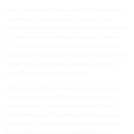
В мире азартных игр чемпионаты манят взор участников своими
перспективами больших джекпотов. Тем не менее, чтобы
предотвратить проигрышей, важно осознанно принимать участие.
Для начала, необходимо внимательно ознакомиться с правила и
условия соревнования. Часто как раз замаскированные аспекты
являются источником неожиданных затрат. К примеру, отдельные
турниры требуют дополнительно оплачиваемых взносов или
комиссий, о каких участники могут не знать.
Во-очередных, необходимо устанавливать четкие пределы на
вклады и жестко их следовать. Хотя если чемпионат кажется
выигрышным, постоянно присутствует риск потери капитала.
Профессиональные азартные игроки советуют вперед выбирать
размер ставки, что можно потерять без ущерба без ущерба для
бюджета. Данное способствует поддерживать контроль за