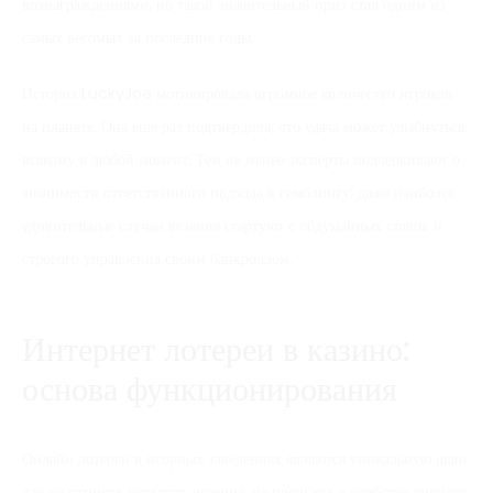
вознаграждениями, но такой значительный приз стал одним из
самых весомых за последние годы.
История LuckyJoe мотивировала огромное количество игроков
на планете. Она еще раз подтвердила, что удача может улыбнуться
всякому в любой момент. Тем не менее эксперты подчеркивают о
значимости ответственного подхода к гемблингу: даже наиболее
удивительные случаи везения стартуют с обдуманных ставок и
строгого управления своим банкроллом.
Интернет лотереи в казино:
основа функционирования
Онлайн лотереи в игорных заведениях являются уникальную шанс
для участников испытать везение, не прощаясь с удобство личного