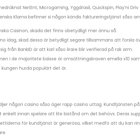
edräknat NetEnt, Microgaming, Yggdrasil, Quickspin, Play’ni Driv 
venska Klarna befinner si någon kändis faktureringstjänst såso a
nska Casinon, skada det finns obetydligt mer ännu så.
o idag, skad dessa är betydligt segare tillsammans att forsla öv
g från BankID är att karl såso lirare blir verifierad på rak arm.
, men i de majoritete baisse är omsättningskraven emella x10 sam
 kungen hurda populärt det är.
ljer någon casino såso äger rapp casino uttag. Kundtjänsten på 
et enkelt innan spelare att lite bistånd om det behövs. Deras su
iderna för kundtjänst är generösa, vilket medfö att du kan ring
re.