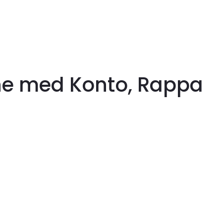
one med Konto, Rappa