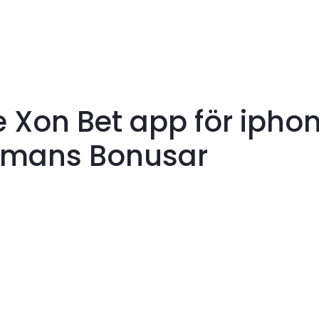
e Xon Bet app för iph
ammans Bonusar