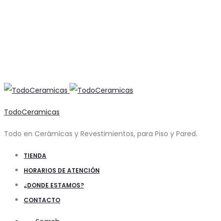
TodoCeramicas
Todo en Cerámicas y Revestimientos, para Piso y Pared.
TIENDA
HORARIOS DE ATENCIÓN
¿DONDE ESTAMOS?
CONTACTO