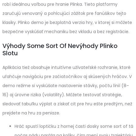
robí ideálnou voľbou pre hranie Plinka. Tieto platformy
zaručujú venovaný a pohlcujúci zážitok pre fanúšikov tejto
klasiky. Plinko demo je bezplatná verzia hry, v ktorej si môžete
bezpečne vyskúšať mechaniku bez vkladu a bez registrácie.
Výhody Some Sort Of Nevýhody Plinko
Slotu
Aplikácia tiež obsahuje intuitívne užívateľské rozhranie, ktoré
uľahčuje navigáciu pre začiatočníkov aj skúsených hráčov. V
demo režime si vyskúšate nastavenie stávky, počtu línií (8–
16) aj úrovne rizika (volatility). Môžete testovať stratégie,
sledovať tabuľku výplat a získať cit pre hru ešte predtým, než
prejdete na hru za peniaze.
Hráč spustí loptičku z hornej časti dosky some sort of tá
počas pádu naráža na kolíky, čím mení svoju trajektóriu.