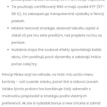
Tie používajú certifikovaný RNG a majú vysoké RTP (97–
99 %), čo zabezpečuje transparentné výsledky a férový
priebeh.
Môžete testovať stratégie, sledovať tabuľku výplat a
získať cit pre hru ešte predtým, než prejdete na hru za
peniaze.
Hudobná stopa the zvukové efekty sprevádzajú každú
akciu, čím posilňujú pocit dynamiky a zabávajú hráča
počas celej hry.
Princíp Plinka stojí na náhode, no hráč má určitú mieru
kontroly – volí cuando stávku, počet línií a rizikovú úroveň.
Vďaka týmto prvkom hra kombinuje čistý adrenalín s
možnosťou prispôsobiť si stratégiu podľa vlastných
preferencií. Ak ste si vyžiadali bonus a new chcete si zahrať