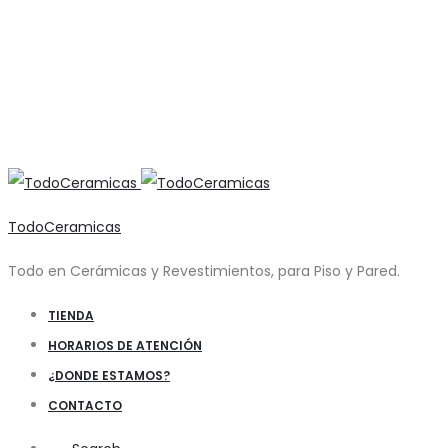
TodoCeramicas
Todo en Cerámicas y Revestimientos, para Piso y Pared.
TIENDA
HORARIOS DE ATENCIÓN
¿DONDE ESTAMOS?
CONTACTO