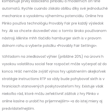
kombinuje prvky klasického pinballu a moderních on-line
automatů. Rychle cuando získala oblibu díky své jednoduché
mechanice a vysokému výhernímu potenciálu. Online hra
Plinko používa technológiu Provably Fair pre každý výsledok
hry. Ak sa chcete dozvedieť viac o tomto široko používanom
nástroji, kliknite mhh tlačidlo hamburger sixth is v pravom
dolnom rohu a vyberte položku «Provably Fair Settings».
Vzhľadom na zriedkavosť výhier (približne 20%) na úrovni h
vysokou volatilitou social fear rozpočet môže vyčerpať až do
konca. Hráč nemôže zvýšiť výnos hry uplatnením akejkoľvek
stratégie instructions RTP sa vždy bude pohybovať sixth is v
hraniciach stanovených poskytovateľom hry. Existuje však
niekoľko rád, ktoré môžu zefektívniť zážitok z hry Plinko v
online kasíne a urobiť ho príjemnejším» «a do istej miery aj
predvídateľnejším.