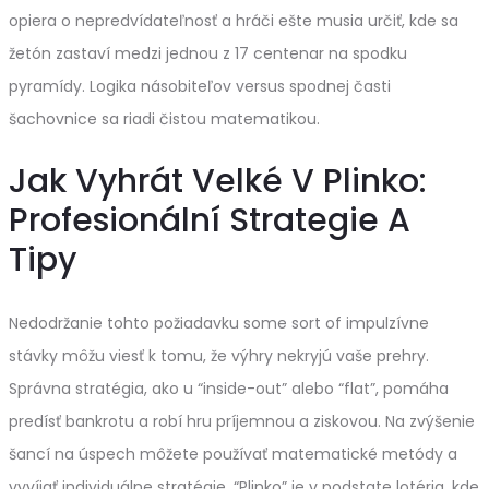
opiera o nepredvídateľnosť a hráči ešte musia určiť, kde sa
žetón zastaví medzi jednou z 17 centenar na spodku
pyramídy. Logika násobiteľov versus spodnej časti
šachovnice sa riadi čistou matematikou.
Jak Vyhrát Velké V Plinko:
Profesionální Strategie A
Tipy
Nedodržanie tohto požiadavku some sort of impulzívne
stávky môžu viesť k tomu, že výhry nekryjú vaše prehry.
Správna stratégia, ako u “inside-out” alebo “flat”, pomáha
predísť bankrotu a robí hru príjemnou a ziskovou. Na zvýšenie
šancí na úspech môžete používať matematické metódy a
vyvíjať individuálne stratégie. “Plinko” je v podstate lotéria, kde