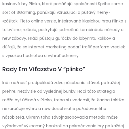
kasínové hry Plinko, ktoré poháňajú spoločnosti Spribe some
sort of BGaming, ponúkajú vzrušujúci a pútavý herný»
«zážitok. Tieto online verzie, inšpirované klasickou hrou Plinko z
televíznej relácie, poskytujú jedinečnú kombináciu náhody a
new zábavy. Hráči púšťajú guľôčky do labyrintu kolíkov a
dúfajú, že sa internet marketing podarí trafiť perform vreciek
s vysokou hodnotou a vyhrať odmeny.
Rady Em Víťazstvo V “plinko”
Iná možnosť predpokladá zdvojnásobenie stávok po každej
prehre, nezávisle od výslednej bunky. Hoci táto stratégia
môže byť účinná v Plinko, treba si uvedomiť, že žiadna taktika
nezaručuje výhru a new dosiahnutie požadovaného
násobiteľa. Okrem toho zdvojnásobovacia metóda môže
vyžadovať významný bankroll na pokračovanie hry po každej