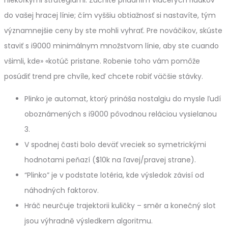
niekoľkými stratégiami. Začnite pridaním viacerých riadkov
do vašej hracej línie; čím vyššiu obtiažnosť si nastavíte, tým
významnejšie ceny by ste mohli vyhrať. Pre nováčikov, skúste
staviť s i9000 minimálnym množstvom línie, aby ste cuando
všimli, kde» «kotúč pristane. Robenie toho vám pomôže
posúdiť trend pre chvíle, keď chcete robiť väčšie stávky.
Plinko je automat, ktorý prináša nostalgiu do mysle ľudí
oboznámených s i9000 pôvodnou reláciou vysielanou
3.
V spodnej časti bolo deväť vreciek so symetrickými
hodnotami peňazí ($10k na ľavej/pravej strane).
“Plinko” je v podstate lotéria, kde výsledok závisí od
náhodných faktorov.
Hráč neurčuje trajektorii kuličky – směr a konečný slot
jsou výhradně výsledkem algoritmu.