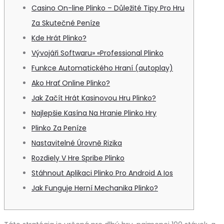
Casino On-line Plinko – Důležité Tipy Pro Hru
Za Skutečné Peníze
Kde Hrát Plinko?
Vývojáři Softwaru» «Professional Plinko
Funkce Automatického Hraní (autoplay)
Ako Hrať Online Plinko?
Jak Začít Hrát Kasinovou Hru Plinko?
Najlepšie Kasína Na Hranie Plinko Hry
Plinko Za Peníze
Nastavitelné Úrovně Rizika
Rozdiely V Hre Spribe Plinko
Stáhnout Aplikaci Plinko Pro Android A Ios
Jak Funguje Herní Mechanika Plinko?