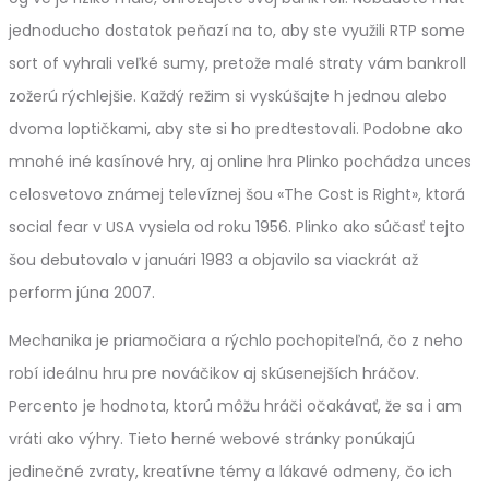
jednoducho dostatok peňazí na to, aby ste využili RTP some
sort of vyhrali veľké sumy, pretože malé straty vám bankroll
zožerú rýchlejšie. Každý režim si vyskúšajte h jednou alebo
dvoma loptičkami, aby ste si ho predtestovali. Podobne ako
mnohé iné kasínové hry, aj online hra Plinko pochádza unces
celosvetovo známej televíznej šou «The Cost is Right», ktorá
social fear v USA vysiela od roku 1956. Plinko ako súčasť tejto
šou debutovalo v januári 1983 a objavilo sa viackrát až
perform júna 2007.
Mechanika je priamočiara a rýchlo pochopiteľná, čo z neho
robí ideálnu hru pre nováčikov aj skúsenejších hráčov.
Percento je hodnota, ktorú môžu hráči očakávať, že sa i am
vráti ako výhry. Tieto herné webové stránky ponúkajú
jedinečné zvraty, kreatívne témy a lákavé odmeny, čo ich