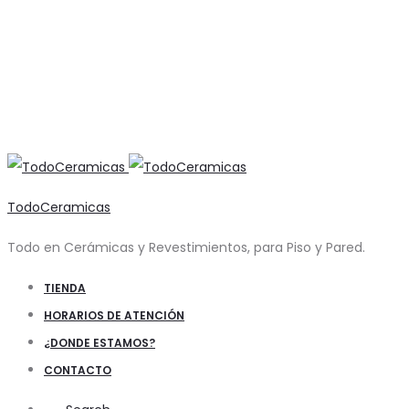
TodoCeramicas
Todo en Cerámicas y Revestimientos, para Piso y Pared.
TIENDA
HORARIOS DE ATENCIÓN
¿DONDE ESTAMOS?
CONTACTO