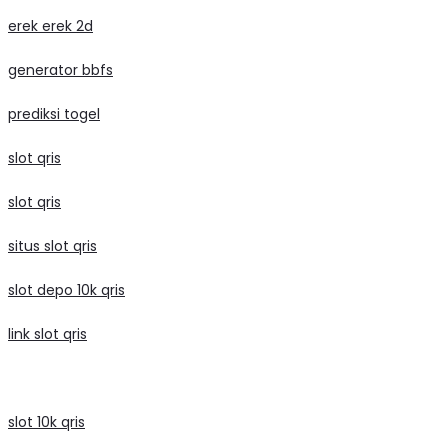
erek erek 2d
generator bbfs
prediksi togel
slot qris
slot qris
situs slot qris
slot depo 10k qris
link slot qris
slot 10k qris