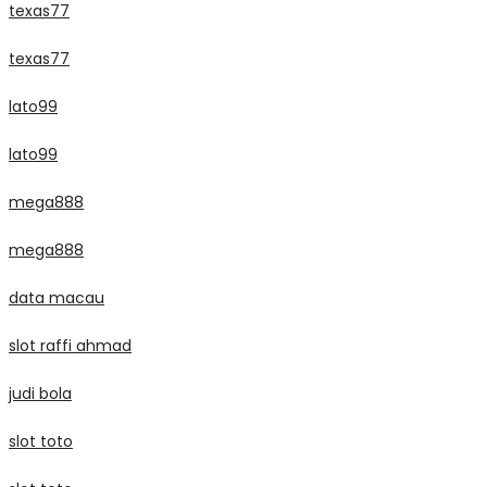
texas77
texas77
lato99
lato99
mega888
mega888
data macau
slot raffi ahmad
judi bola
slot toto