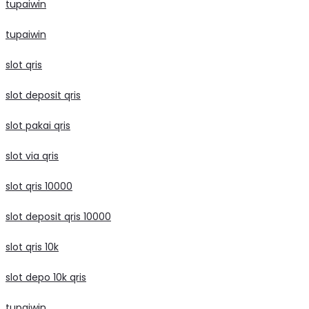
tupaiwin
tupaiwin
slot qris
slot deposit qris
slot pakai qris
slot via qris
slot qris 10000
slot deposit qris 10000
slot qris 10k
slot depo 10k qris
tupaiwin