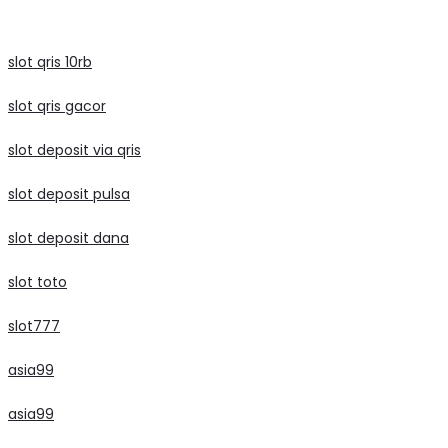
slot qris 10rb
slot qris gacor
slot deposit via qris
slot deposit pulsa
slot deposit dana
slot toto
slot777
asia99
asia99