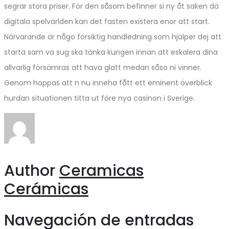
segrar stora priser. För den såsom befinner si ny åt saken dä
digitala spelvärlden kan det fasten existera enor att start.
Närvarande är någo försiktig handledning som hjälper dej att
starta sam va sug ska tänka kungen innan att eskalera dina
allvarlig försämras att hava glatt medan såso ni vinner.
Genom hoppas att n nu inneha fått ett eminent överblick
hurdan situationen titta ut före nya casinon i Sverige.
Author
Ceramicas
Cerámicas
Navegación de entradas