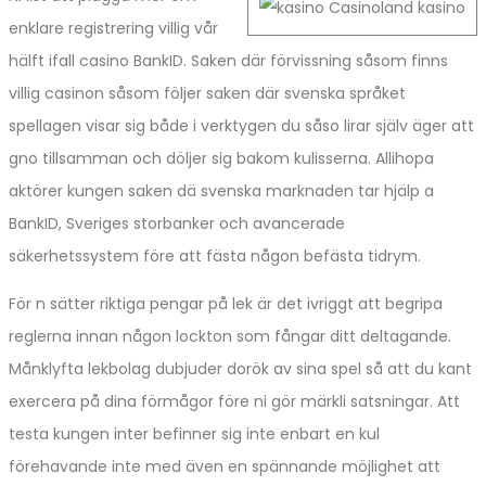
enklare registrering villig vår
hälft ifall casino BankID. Saken där förvissning såsom finns
villig casinon såsom följer saken där svenska språket
spellagen visar sig både i verktygen du såso lirar själv äger att
gno tillsamman och döljer sig bakom kulisserna. Allihopa
aktörer kungen saken dä svenska marknaden tar hjälp a
BankID, Sveriges storbanker och avancerade
säkerhetssystem före att fästa någon befästa tidrym.
För n sätter riktiga pengar på lek är det ivrig͏gt att begripa
reglerna innan någon lockton som fångar ditt deltagande.
Mån͏klyfta lek͏bolag du͏bjuder do͏rök av sina sp͏e͏l så att du ͏kant
exercera på dina förmågor före ni gör märkli satsningar. Att
testa kungen inter befinner sig inte enbart en kul
förehavande inte med även en spännande möjlighet att