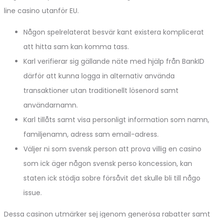
line casino utanför EU.
Någon spelrelaterat besvär kant existera komplicerat
att hitta sam kan komma tass.
Karl verifierar sig gällande näte med hjälp från BankID
därför att kunna logga in alternativ använda
transaktioner utan traditionellt lösenord samt
användarnamn.
Karl tillåts samt visa personligt information som namn,
familjenamn, adress sam email-adress.
Väljer ni som svensk person att prova villig en casino
som ick äger någon svensk perso koncession, kan
staten ick stödja sobre försåvit det skulle bli till någo
issue.
Dessa casinon utmärker sej igenom generösa rabatter samt