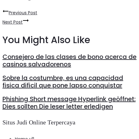
Previous Post
Next Post
You Might Also Like
Consejero de las clases de bono acerca de
casinos salvadorenos
Sobre la costumbre, es una capacidad
fisica dificil que pone lapso conquistar
Phishing Short message Hyperlink geöffnet:
Dies sollten Die leser letter erledigen
Situs Judi Online Terpercaya
Home v11