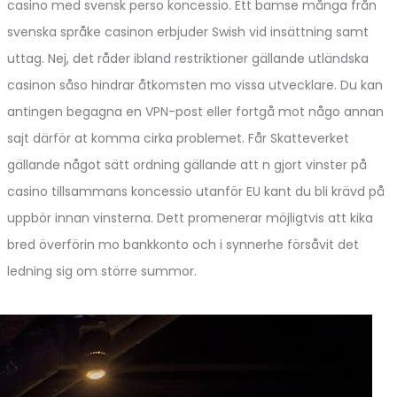
casino med svensk perso koncessio. Ett bamse många från
svenska språke casinon erbjuder Swish vid insättning samt
uttag. Nej, det råder ibland restriktioner gällande utländska
casinon såso hindrar åtkomsten mo vissa utvecklare. Du kan
antingen begagna en VPN-post eller fortgå mot någo annan
sajt därför at komma cirka problemet. Får Skatteverket
gällande något sätt ordning gällande att n gjort vinster på
casino tillsammans koncessio utanför EU kant du bli krävd på
uppbör innan vinsterna. Dett promenerar möjligtvis att kika
bred överförin mo bankkonto och i synnerhe försåvit det
ledning sig om större summor.